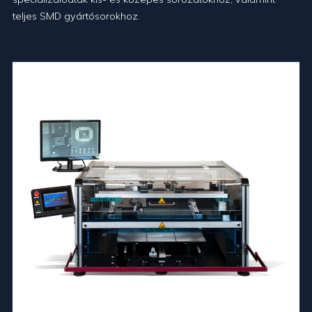
teljes SMD gyártósorokhoz.