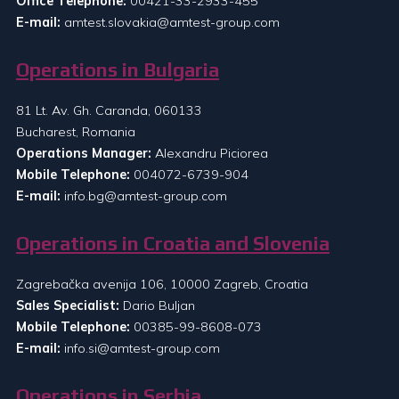
Office Telephone:
00421-33-2933-455
E-mail:
amtest.slovakia@amtest-group.com
Operations in Bulgaria
81 Lt. Av. Gh. Caranda, 060133
Bucharest, Romania
Operations Manager:
Alexandru Piciorea
Mobile Telephone:
004072-6739-904
E-mail:
info.bg@amtest-group.com
Operations in Croatia and Slovenia
Zagrebačka avenija 106, 10000 Zagreb, Croatia
Sales Specialist:
Dario Buljan
Mobile Telephone:
00385-99-8608-073
E-mail:
info.si@amtest-group.com
Operations in Serbia