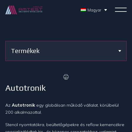
Magyar
Termékek
Autotronik
Az
Autotronik
egy globálisan működő vállalat, körülbelül
200 alkalmazottal.
Stencil nyomtatókra, beültetőgépekre és reflow kemencékre
specializálódtak kis- és közepes sorozatokhoz, valamint