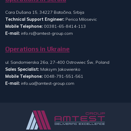
Cara Dušana 15, 34227 Batočina, Srbija
Technical Support Engineer:
Perica Milosevic
Mobile Telephone:
00381-65-8414-113
E-mail:
info.rs@amtest-group.com
Operations in Ukraine
ul. Sandomierska 26a, 27-400 Ostrowiec Św., Poland
Sales Specialist:
Maksym Jakowienko
Mobile Telephone:
0048-791-551-561
E-mail:
info.ua@amtest-group.com