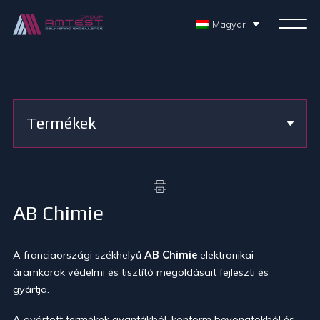
Magyar
Termékek
AB Chimie
A franciaországi székhelyű
AB Chimie
elektronikai
áramkörök védelmi és tisztító megoldásait fejleszti és
gyártja.
A gyártott termékek gyantákból, konform bevonatokból és