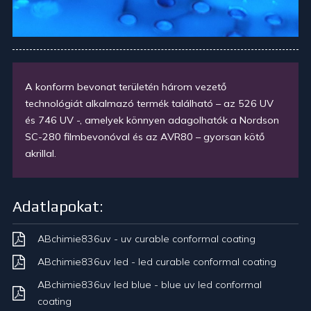
A konform bevonat területén három vezető
technológiát alkalmazó termék található – az 526 UV
és 746 UV -, amelyek könnyen adagolhatók a Nordson
SC-280 filmbevonóval és az AVR80 – gyorsan kötő
akrillal.
Adatlapokat:
ABchimie836uv - uv curable conformal coating
ABchimie836uv led - led curable conformal coating
ABchimie836uv led blue - blue uv led conformal
coating