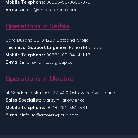
Mobile Telephone:
00385-99-8608-073
E-mail:
info.si@amtest-group.com
Operations in Serbia
Cara Dušana 15, 34227 Batočina, Srbija
Technical Support Engineer:
Perica Milosevic
Mobile Telephone:
00381-65-8414-113
E-mail:
info.rs@amtest-group.com
Operations in Ukraine
ul. Sandomierska 26a, 27-400 Ostrowiec Św., Poland
Sales Specialist:
Maksym Jakowienko
Mobile Telephone:
0048-791-551-561
E-mail:
info.ua@amtest-group.com