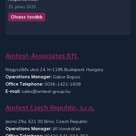
25. június 2025.
Olvass tovább
Amtest-Associates Kft.
Nagyszőlős utca 24, H-1185 Budapest, Hungary
Operations Manager:
Gabor Bajusz
Office Telephone:
0036-1422-1608
E-mail:
sales@amtest-group.hu
Amtest Czech Republic, s.r.o.
Jecna 29a, 621 00 Brno, Czech Republic
Operations Manager:
Jiří Vondráček
Office Telephone:
00420-541-634-353