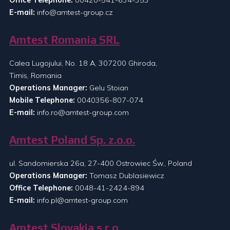
E-mail:
info@amtest-group.cz
Amtest Romania SRL
Calea Lugojului, No. 18 A, 307200 Ghiroda,
Timis, Romania
Operations Manager:
Gelu Stoian
Mobile Telephone:
0040356-807-074
E-mail:
info.ro@amtest-group.com
Amtest Poland Sp. z.o.o.
ul. Sandomierska 26a, 27-400 Ostrowiec Św., Poland
Operations Manager:
Tomasz Dublasiewicz
Office Telephone:
0048-41-2424-894
E-mail:
info.pl@amtest-group.com
Amtest Slovakia s.r.o.