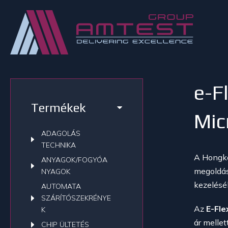
e-F
Termékek
Mic
ADAGOLÁS
TECHNIKA
A Hongko
ANYAGOK/FOGYÓA
megoldás
NYAGOK
kezelésé
AUTOMATA
SZÁRÍTÓSZEKRÉNYE
Az
E-Fle
K
ár melle
CHIP ÜLTETÉS