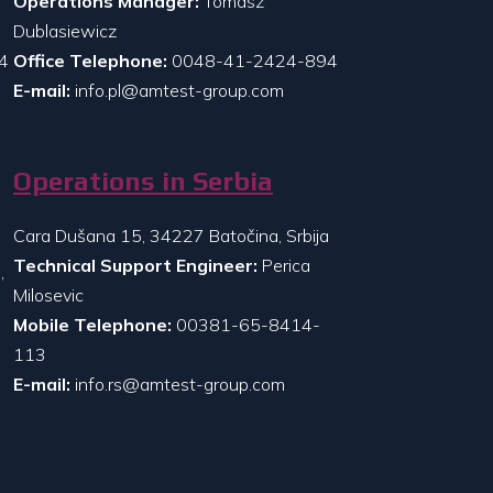
Operations Manager:
Tomasz
Dublasiewicz
4
Office Telephone:
0048-41-2424-894
E-mail:
info.pl@amtest-group.com
Operations in Serbia
Cara Dušana 15, 34227 Batočina, Srbija
Technical Support Engineer:
Perica
,
Milosevic
Mobile Telephone:
00381-65-8414-
113
E-mail:
info.rs@amtest-group.com