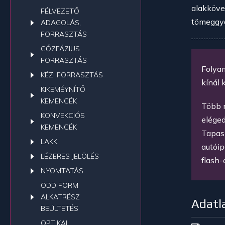
alakköve
FÉLVEZETŐ
tömeggyá
ADAGOLÁS,
FORRASZTÁS
GŐZFÁZIUS
FORRASZTÁS
Folya
KÉZI FORRASZTÁS
kínál 
KIKEMÉYNÍTŐ
KEMENCÉK
Több 
KONVEKCIÓS
eléged
KEMENCÉK
Tapasz
LAKK
autóip
LÉZERES JELÖLÉS
flash-
NYOMTATÁS
ODD FORM
ALKATRÉSZ
Adatl
BEÜLTETÉS
OPTIKAI