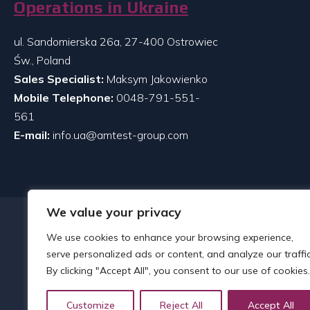
Operations in Ukraine
ul. Sandomierska 26a, 27-400 Ostrowiec
Św., Poland
Sales Specialist:
Maksym Jakowienko
Mobile Telephone:
0048-791-551-
561
E-mail:
info.ua@amtest-group.com
We value your privacy
We use cookies to enhance your browsing experience,
serve personalized ads or content, and analyze our traffic
By clicking "Accept All", you consent to our use of cookies.
Customize
Reject All
Accept All