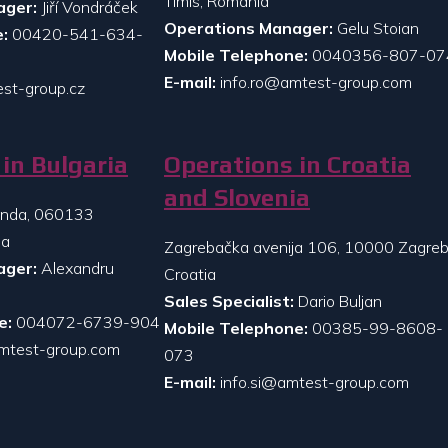
Timis, Romania
ager:
Jiří Vondráček
Operations Manager:
Gelu Stoian
:
00420-541-634-
Mobile Telephone:
0040356-807-07
E-mail:
info.ro@amtest-group.com
st-group.cz
in Bulgaria
Operations in Croatia
and Slovenia
randa, 060133
ia
Zagrebačka avenija 106, 10000 Zagreb
ager:
Alexandru
Croatia
Sales Specialist:
Dario Buljan
e:
004072-6739-904
Mobile Telephone:
00385-99-8608-
mtest-group.com
073
E-mail:
info.si@amtest-group.com