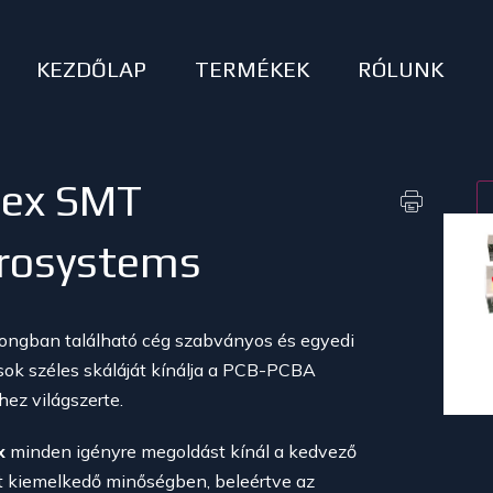
KEZDŐLAP
TERMÉKEK
RÓLUNK
lex SMT
rosystems
ngban található cég szabványos és egyedi
ok széles skáláját kínálja a PCB-PCBA
hez világszerte.
x
minden igényre megoldást kínál a kedvező
tt kiemelkedő minőségben, beleértve az