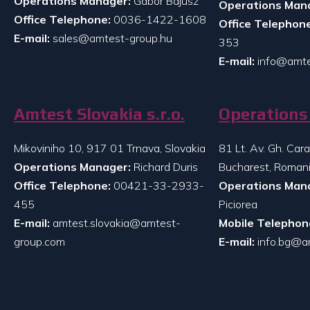
Operations Manager:
Gabor Bajusz
Operations Man
Office Telephone:
0036-1422-1608
Office Telephone
E-mail:
sales@amtest-group.hu
353
E-mail:
info@amte
Amtest Slovakia s.r.o.
Operations 
Mikoviniho 10, 917 01 Trnava, Slovakia
81 Lt. Av. Gh. Ca
Operations Manager:
Richard Duris
Bucharest, Roman
Office Telephone:
00421-33-2933-
Operations Man
455
Piciorea
E-mail:
amtest.slovakia@amtest-
Mobile Telephon
group.com
E-mail:
info.bg@a