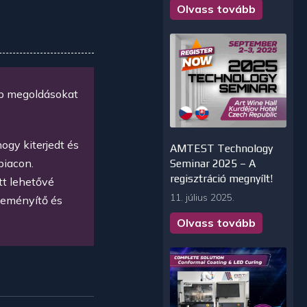
Olvass tovább
bb megoldásokat
gy kiterjedt és
AMTEST Technology
piacon.
Seminar 2025 – A
regisztráció megnyílt!
tt lehetővé
11. július 2025.
ikeményítő és
Olvass tovább