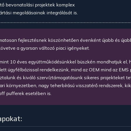
tő bevonatolási projektek komplex
rtási megoldásainak integrálását is.
matosan fejlesztésnek köszönhetően évenként újabb és úja
követve a gyorsan változó piaci igényeket.
mint 10 éves együttműködésünkkel büszkén mondhatjuk el, ho
ett ügyfélbázissal rendelkezünk, mind az OEM mind az EMS 
talunk és kiváló szervíztámogatásunk sikeres projekteket te
ari környezetben, nagy teherbírású visszatérő rendszerek, k
off pufferek esetében is.
apokat: