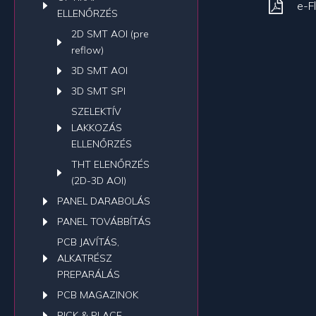
e-F
ELLENŐRZÉS
2D SMT AOI (pre
reflow)
3D SMT AOI
3D SMT SPI
SZELEKTÍV
LAKKOZÁS
ELLENŐRZÉS
THT ELENŐRZÉS
(2D-3D AOI)
PANEL DARABOLÁS
PANEL TOVÁBBÍTÁS
PCB JAVÍTÁS,
ALKATRÉSZ
PREPARÁLÁS
PCB MAGAZINOK
PICK & PLACE