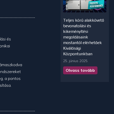
Teljes körű alakkövető
bevonatolási és
kikeményítési
megoldásaink
ási és
mostantól elérhetőek
onikai
Kiválósági
Központunkban
25. június 2025.
 támaszkodva
Olvass tovább
rendszereket
ég, a pontos
sítása.