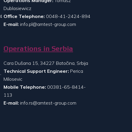
Operations Manager:
Tomasz
Dublasiewicz
4
Office Telephone:
0048-41-2424-894
E-mail:
info.pl@amtest-group.com
Operations in Serbia
Cara Dušana 15, 34227 Batočina, Srbija
Technical Support Engineer:
Perica
,
Milosevic
Mobile Telephone:
00381-65-8414-
113
E-mail:
info.rs@amtest-group.com