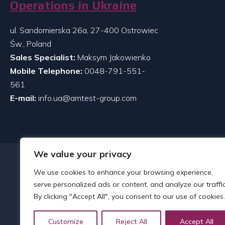
Operations in Ukraine
ul. Sandomierska 26a, 27-400 Ostrowiec
Św., Poland
Sales Specialist:
Maksym Jakowienko
Mobile Telephone:
0048-791-551-
561
E-mail:
info.ua@amtest-group.com
We value your privacy
We use cookies to enhance your browsing experience,
serve personalized ads or content, and analyze our traffic
By clicking "Accept All", you consent to our use of cookies.
Customize
Reject All
Accept All