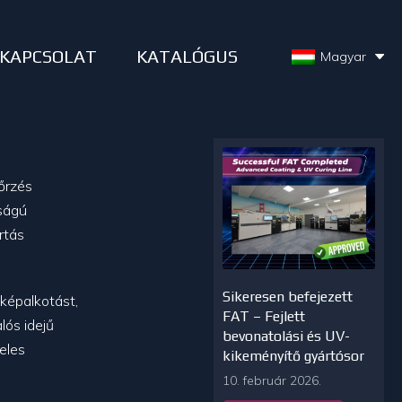
KAPCSOLAT
KATALÓGUS
Magyar
nőrzés
sságú
rtás
Sikeresen befejezett
 képalkotást,
FAT – Fejlett
lós idejű
bevonatolási és UV-
teles
kikeményítő gyártósor
10. február 2026.