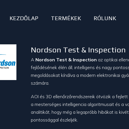
KEZDŐLAP
TERMÉKEK
RÓLUNK
Nordson Test & Inspection
A
Nordson Test & Inspection
az optikai elle
fejlődésének élén áll, intelligens és nagy ponto
megoldásokat kínálva a modern elektronikai gyá
számára.
AOI és 3D ellenőrzőrendszereik ötvözik a fejlett
a mesterséges intelligencia algoritmusait és a va
analitikát, hogy még a legapróbb hibákat is kivé
pontossággal észleljék.