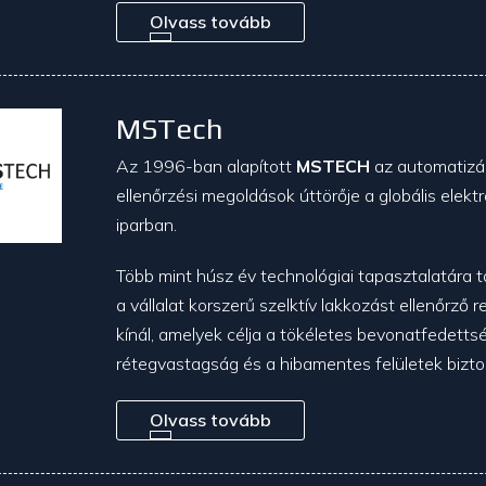
Olvass tovább
MSTech
Az 1996-ban alapított
MSTECH
az automatizál
ellenőrzési megoldások úttörője a globális elektr
iparban.
Több mint húsz év technológiai tapasztalatára
a vállalat korszerű szelktív lakkozást ellenőrző 
kínál, amelyek célja a tökéletes bevonatfedetts
rétegvastagság és a hibamentes felületek bizto
Olvass tovább