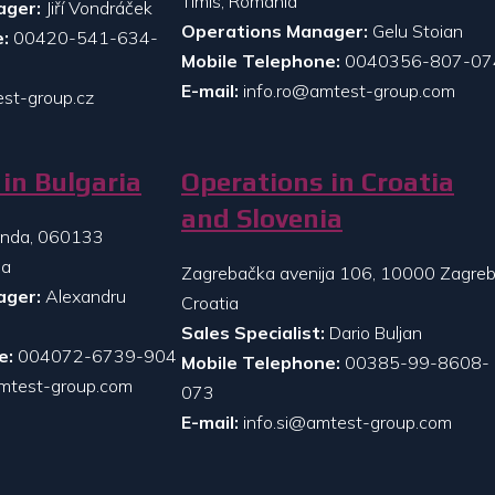
Timis, Romania
ager:
Jiří Vondráček
Operations Manager:
Gelu Stoian
:
00420-541-634-
Mobile Telephone:
0040356-807-07
E-mail:
info.ro@amtest-group.com
st-group.cz
in Bulgaria
Operations in Croatia
and Slovenia
randa, 060133
ia
Zagrebačka avenija 106, 10000 Zagreb
ager:
Alexandru
Croatia
Sales Specialist:
Dario Buljan
e:
004072-6739-904
Mobile Telephone:
00385-99-8608-
mtest-group.com
073
E-mail:
info.si@amtest-group.com