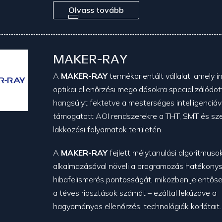
Olvass tovább
MAKER-RAY
A
MAKER-RAY
termékorientált vállalat, amely in
optikai ellenőrzési megoldásokra specializálódot
hangsúlyt fektetve a mesterséges intelligenciáv
támogatott AOI rendszerekre a THT, SMT és sze
lakkozási folyamatok területén.
A
MAKER-RAY
fejlett mélytanulási algoritmuso
alkalmazásával növeli a programozás hatékonys
hibafelismerés pontosságát, miközben jelentős
a téves riasztások számát – ezáltal leküzdve a
hagyományos ellenőrzési technológiák korlátait.