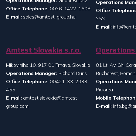
Operations Manager:
Gabor Bajusz
Operations Man
Office Telephone:
0036-1422-1608
Office Telephone
E-mail:
sales@amtest-group.hu
353
E-mail:
info@amte
Amtest Slovakia s.r.o.
Operations 
Mikoviniho 10, 917 01 Trnava, Slovakia
81 Lt. Av. Gh. Ca
Operations Manager:
Richard Duris
Bucharest, Roman
Office Telephone:
00421-33-2933-
Operations Man
455
Piciorea
E-mail:
amtest.slovakia@amtest-
Mobile Telephon
group.com
E-mail:
info.bg@a