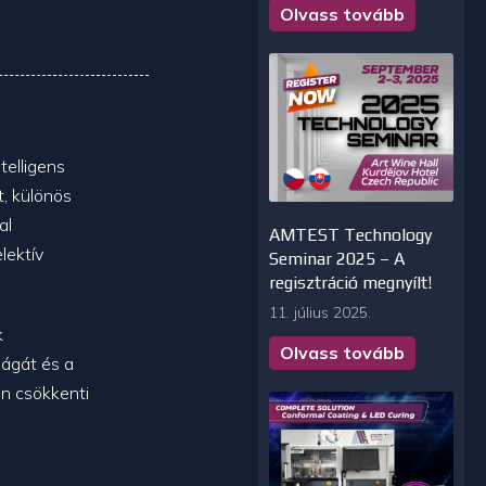
Olvass tovább
telligens
t, különös
al
AMTEST Technology
lektív
Seminar 2025 – A
regisztráció megnyílt!
11. július 2025.
k
Olvass tovább
ágát és a
en csökkenti