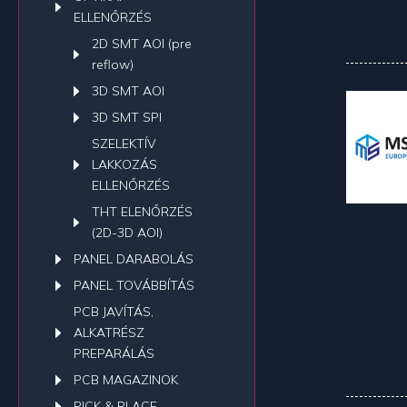
ELLENŐRZÉS
2D SMT AOI (pre
reflow)
3D SMT AOI
3D SMT SPI
SZELEKTÍV
LAKKOZÁS
ELLENŐRZÉS
THT ELENŐRZÉS
(2D-3D AOI)
PANEL DARABOLÁS
PANEL TOVÁBBÍTÁS
PCB JAVÍTÁS,
ALKATRÉSZ
PREPARÁLÁS
PCB MAGAZINOK
PICK & PLACE