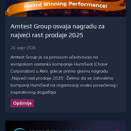
Amtest Group osvaja nagradu za
najveći rast prodaje 2025
24. март 2026.
Amtest Group je sa ponosom učestvovao na
evropskom sastanku kompanije HumiSeal (Chase
Corporation) u Atini, gde je primio glavnu nagradu
„Najveći rast prodaje 2025“. Želimo da se zahvalimo
kompaniji HumiSeal na organizaciji ovako posećenog i
inspirativnog događaja.
Opširnije