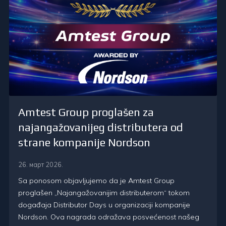
Amtest Group proglašen za
najangažovanijeg distributera od
strane kompanije Nordson
26. март 2026.
Sa ponosom objavljujemo da je Amtest Group
proglašen „Najangažovanijim distributerom“ tokom
događaja Distributor Days u organizaciji kompanije
Nordson. Ova nagrada odražava posvećenost našeg