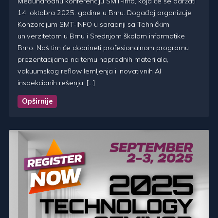
Međunarodnu konferenciju SMT-info, koja će se održati
14. oktobra 2025. godine u Brnu. Događaj organizuje
Konzorcijum SMT-INFO u saradnji sa Tehničkim
univerzitetom u Brnu i Srednjom školom informatike
Brno. Naš tim će doprineti profesionalnom programu
prezentacijama na temu naprednih materijala,
vakuumskog reflow lemljenja i inovativnih AI
inspekcionih rešenja. […]
Opširnije