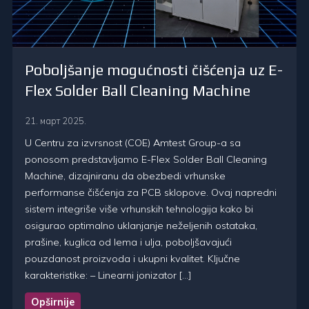
Poboljšanje mogućnosti čišćenja uz E-
Flex Solder Ball Cleaning Machine
21. март 2025.
U Centru za izvrsnost (COE) Amtest Group-a sa
ponosom predstavljamo E-Flex Solder Ball Cleaning
Machine, dizajniranu da obezbedi vrhunske
performanse čišćenja za PCB sklopove. Ovaj napredni
sistem integriše više vrhunskih tehnologija kako bi
osigurao optimalno uklanjanje neželjenih ostataka,
prašine, kuglica od lema i ulja, poboljšavajući
pouzdanost proizvoda i ukupni kvalitet. Ključne
karakteristike: – Linearni jonizator […]
Opširnije