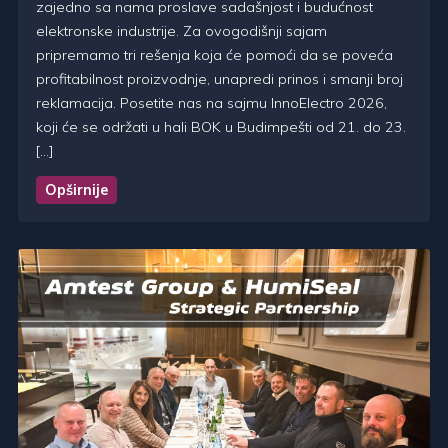
zajedno sa nama proslave sadašnjost i budućnost
elektronske industrije. Za ovogodišnji sajam
pripremamo tri rešenja koja će pomoći da se poveća
profitabilnost proizvodnje, unapredi prinos i smanji broj
reklamacija. Posetite nas na sajmu InnoElectro 2026,
koji će se održati u hali BOK u Budimpešti od 21. do 23.
[…]
Opširnije