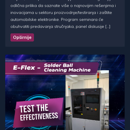
odlična prilika da saznate više o najnovijim rešenjima i
inovacijama u sektoru proizvodnje/testiranja i zaštite
automobilske elektronike. Program seminara će
obuhvatiti predavanja stručnjaka, panel diskusije […]
Opširnije