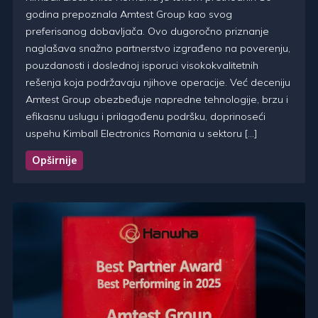
godina prepoznala Amtest Group kao svog
preferisanog dobavljača. Ovo dugoročno priznanje
naglašava snažno partnerstvo izgrađeno na poverenju,
pouzdanosti i doslednoj isporuci visokokvalitetnih
rešenja koja podržavaju njihove operacije. Već deceniju
Amtest Group obezbeđuje napredne tehnologije, brzu i
efikasnu uslugu i prilagođenu podršku, doprinoseći
uspehu Kimball Electronics Romania u sektoru […]
Opširnije