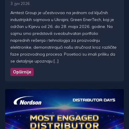
3. јун 2026.
Amtest Group je učestvovao na jednom od ključnih
industrijskih sajmova u Ukrajini, Green EnerTech, koji je
održan u Kijevu od 26. do 28. maja 2026. godine. Na
sajmu smo predstavili sveobuhvatan portfolio
naprednih rešenja i tehnologija za proizvodnju
elektronike, demonstrirajući našu stručnost kroz različite
faze proizvodnog procesa. Posetioci su imali priliku da
se detaljnije upoznaju […]
Opširnije