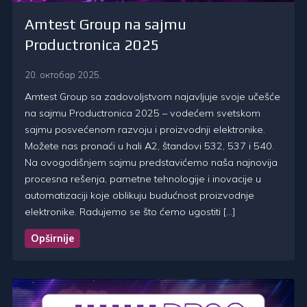
Amtest Group na sajmu
Productronica 2025
20. октобар 2025.
Amtest Group sa zadovoljstvom najavljuje svoje učešće
na sajmu Productronica 2025 – vodećem svetskom
sajmu posvećenom razvoju i proizvodnji elektronike.
Možete nas pronaći u hali A2, štandovi 532, 537 i 540.
Na ovogodišnjem sajmu predstavićemo naša najnovija
procesna rešenja, pametne tehnologije i inovacije u
automatizaciji koje oblikuju budućnost proizvodnje
elektronike. Radujemo se što ćemo ugostiti […]
Opširnije