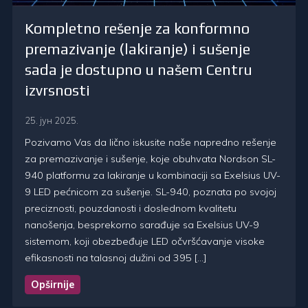
Kompletno rešenje za konformno
premazivanje (lakiranje) i sušenje
sada je dostupno u našem Centru
izvrsnosti
25. јун 2025.
Pozivamo Vas da lično iskusite naše napredno rešenje
za premazivanje i sušenje, koje obuhvata Nordson SL-
940 platformu za lakiranje u kombinaciji sa Exelsius UV-
9 LED pećnicom za sušenje. SL-940, poznata po svojoj
preciznosti, pouzdanosti i doslednom kvalitetu
nanošenja, besprekorno sarađuje sa Exelsius UV-9
sistemom, koji obezbeđuje LED očvršćavanje visoke
efikasnosti na talasnoj dužini od 395 […]
Opširnije