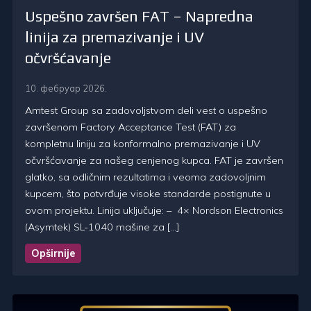
Uspešno završen FAT – Napredna
linija za premazivanje i UV
očvršćavanje
10. фебруар 2026.
Amtest Group sa zadovoljstvom deli vest o uspešno
završenom Factory Acceptance Test (FAT) za
kompletnu liniju za konformalno premazivanje i UV
očvršćavanje za našeg cenjenog kupca. FAT je završen
glatko, sa odličnim rezultatima i veoma zadovoljnim
kupcem, što potvrđuje visoke standarde postignute u
ovom projektu. Linija uključuje: – 4× Nordson Electronics
(Asymtek) SL-1040 mašine za […]
Opširnije