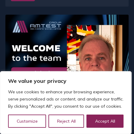
We value your privacy
We use cookies to enhance your browsing experience,
serve personalized ads or content, and analyze our traffic.
By clicking "Accept All", you consent to our use of cookies.
Customize
Reject All
Accept All
Predstavljamo Grupnog direktora za
razvoj poslovanja – Michel van de