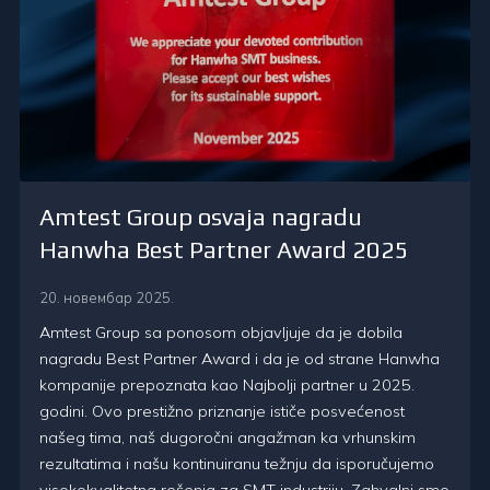
Amtest Group osvaja nagradu
Hanwha Best Partner Award 2025
20. новембар 2025.
Amtest Group sa ponosom objavljuje da je dobila
nagradu Best Partner Award i da je od strane Hanwha
kompanije prepoznata kao Najbolji partner u 2025.
godini. Ovo prestižno priznanje ističe posvećenost
našeg tima, naš dugoročni angažman ka vrhunskim
rezultatima i našu kontinuiranu težnju da isporučujemo