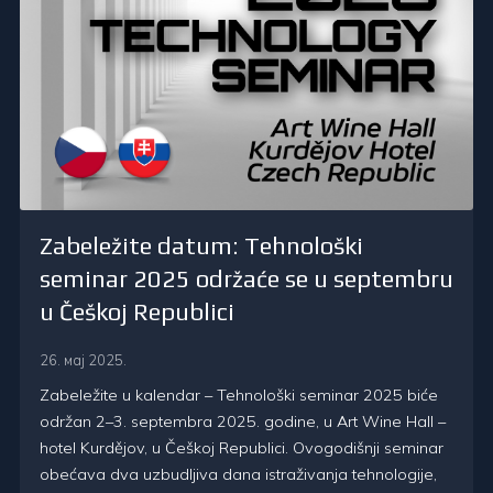
Zabeležite datum: Tehnološki
seminar 2025 održaće se u septembru
u Češkoj Republici
26. мај 2025.
Zabeležite u kalendar – Tehnološki seminar 2025 biće
održan 2–3. septembra 2025. godine, u Art Wine Hall –
hotel Kurdějov, u Češkoj Republici. Ovogodišnji seminar
obećava dva uzbudljiva dana istraživanja tehnologije,