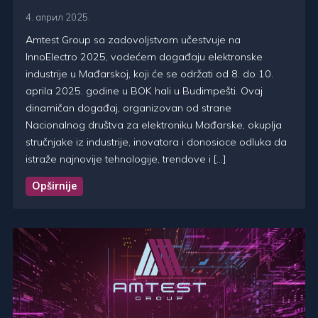
4. април 2025.
Amtest Group sa zadovoljstvom učestvuje na
InnoElectro 2025, vodećem događaju elektronske
industrije u Mađarskoj, koji će se održati od 8. do 10.
aprila 2025. godine u BOK hali u Budimpešti. Ovaj
dinamičan događaj, organizovan od strane
Nacionalnog društva za elektroniku Mađarske, okuplja
stručnjake iz industrije, inovatora i donosioce odluka da
istraže najnovije tehnologije, trendove i […]
Opširnije