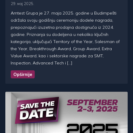
29. мај 2025.
Amtest Grupa je 27. maja 2025. godine u Budimpešti
održala svoju godišnju ceremoniju dodele nagrada,
prepoznajući izuzetna prodajna dostignuća iz 2024.
godine. Priznanja su dodeljena u nekoliko ključnih
kategorija, uključujući Territory of the Year, Salesman of
the Year, Breakthrough Award, Group Award, Extra
Value Award, kao i sektorske nagrade za SMT,
Inspection, Advanced Tech i […]
Opširnije