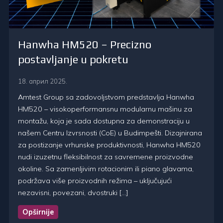
Hanwha HM520 – Precizno
postavljanje u pokretu
18. април 2025.
Amtest Group sa zadovoljstvom predstavlja Hanwha
HM520 – visokoperformansnu modularnu mašinu za
montažu, koja je sada dostupna za demonstraciju u
našem Centru Izvrsnosti (CoE) u Budimpešti. Dizajnirana
za postizanje vrhunske produktivnosti, Hanwha HM520
nudi izuzetnu fleksibilnost za savremene proizvodne
okoline. Sa zamenljivim rotacionim ili piano glavama,
podržava više proizvodnih režima – uključujući
nezavisni, povezani, dvostruki […]
Opširnije