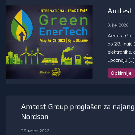
Amtest G
3. јун 2026.
Amtest Group 
do 28. maja 
elektronike, 
upoznaju […]
Opširnije
Amtest Group proglašen za najanga
Nordson
26. март 2026.