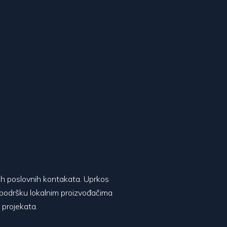
vih poslovnih kontakata. Uprkos
i podršku lokalnim proizvođačima
h projekata.