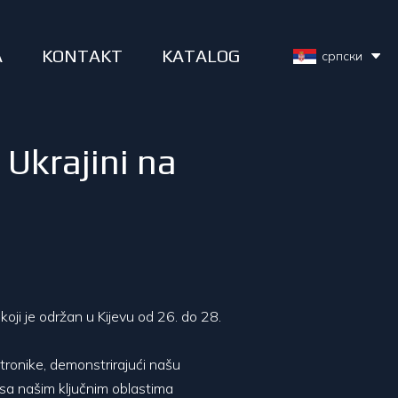
A
KONTAKT
KATALOG
српски
 Ukrajini na
oji je održan u Kijevu od 26. do 28.
tronike, demonstrirajući našu
u sa našim ključnim oblastima