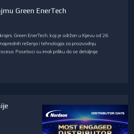
sajmu Green EnerTech
ajini, Green EnerTech, koji je održan u Kijevu od 26.
aprednih rešenja i tehnologija za proizvodnju
cesa. Posetioci su imali priliku da se detaljnije
ije