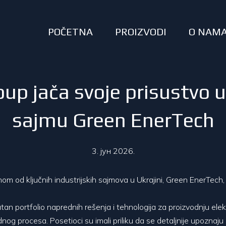
POČETNA
PROIZVODI
O NAM
p jača svoje prisustvo u
sajmu Green EnerTech
3. јун 2026.
 od ključnih industrijskih sajmova u Ukrajini, Green EnerTech, k
n portfolio naprednih rešenja i tehnologija za proizvodnju elek
dnog procesa. Posetioci su imali priliku da se detaljnije upoznaj