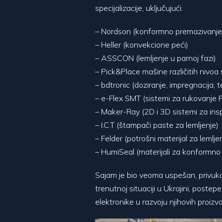
specijalizacije, uključujući:
– Nordson (konformno premazivanje, s
– Heller (konvekcione peći)
– ASSCON (lemljenje u parnoj fazi)
– Pick&Place mašine različitih nivoa 
– bdtronic (doziranje, impregnacija, 
– e-Flex SMT (sistemi za rukovanje
– Maker-Ray (2D i 3D sistemi za insp
– I.C.T (štampači paste za lemljenje)
– Felder (potrošni materijal za lemlje
– HumiSeal (materijali za konformn
Sajam je bio veoma uspešan, privuka
trenutnoj situaciji u Ukrajini, post
elektronike u razvoju njihovih proizvo