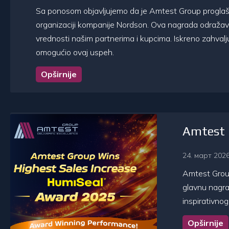
Sa ponosom objavljujemo da je Amtest Group proglaš
organizaciji kompanije Nordson. Ova nagrada odraža
vrednosti našim partnerima i kupcima. Iskreno zahval
omogućio ovaj uspeh.
Opširnije
Amtest G
24. март 2026
Amtest Group
glavnu nagra
inspirativno
Opširnije