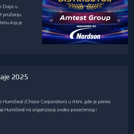
r Days u
t pružanju
imu koji je
daje 2025
umiSeal (Chase Corporation) u Atini, gde je primio
ji HumiSeal na organizaciji ovako posećenog i