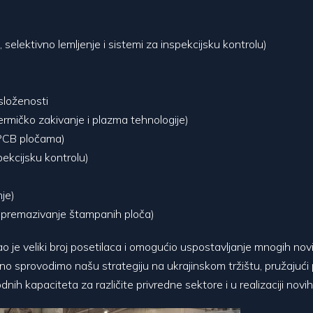
elektivno lemljenje i sistemi za inspekcijsku kontrolu)
složenosti
termičko zakivanje i plazma tehnologije)
 PCB pločama)
ekcijsku kontrolu)
nje)
o premazivanje štampanih ploča)
o je veliki broj posetilaca i omogućio uspostavljanje mnogih no
epeno sprovodimo našu strategiju na ukrajinskom tržištu, pružajuć
dnih kapaciteta za različite privredne sektore i u realizaciji novi