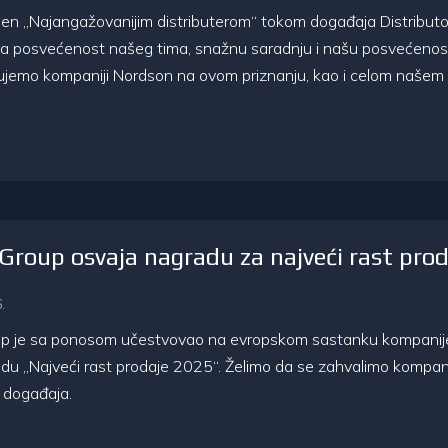
en „Najangažovanijim distributerom“ tokom događaja Distributo
va posvećenost našeg tima, snažnu saradnju i našu posvećenos
jujemo kompaniji Nordson na ovom priznanju, kao i celom našem t
roup osvaja nagradu za najveći rast pro
.
 je sa ponosom učestvovao na evropskom sastanku kompanije H
du „Najveći rast prodaje 2025“. Želimo da se zahvalimo kompani
g događaja.