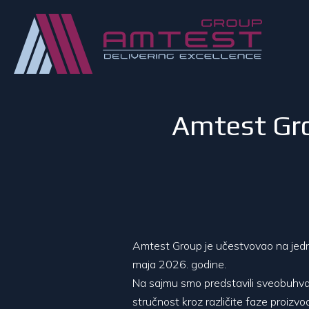
Amtest Grou
Amtest Group je učestvovao na jednom
maja 2026. godine.
Na sajmu smo predstavili sveobuhvata
stručnost kroz različite faze proizvo