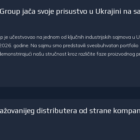
roup jača svoje prisustvo u Ukrajini na 
je učestvovao na jednom od ključnih industrijskih sajmova u Ukr
2026. godine. Na sajmu smo predstavili sveobuhvatan portfolio n
demonstrirajući našu stručnost kroz različite faze proizvodnog pro
žovanijeg distributera od strane kompan