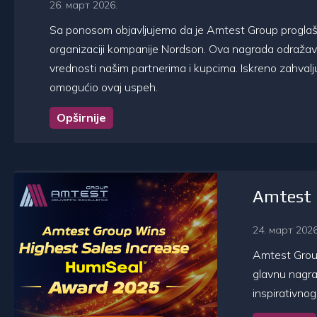
26. март 2026.
Sa ponosom objavljujemo da je Amtest Group proglaš
organizaciji kompanije Nordson. Ova nagrada odraža
vrednosti našim partnerima i kupcima. Iskreno zahval
omogućio ovaj uspeh.
Opširnije
Amtest G
24. март 2026
Amtest Group
glavnu nagra
inspirativno