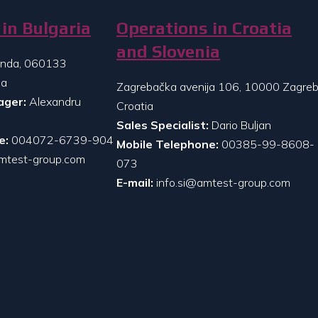
in Bulgaria
Operations in Croatia
and Slovenia
randa, 060133
ia
Zagrebačka avenija 106, 10000 Zagreb
ager:
Alexandru
Croatia
Sales Specialist:
Dario Buljan
e:
004072-6739-904
Mobile Telephone:
00385-99-8608-
mtest-group.com
073
E-mail:
info.si@amtest-group.com