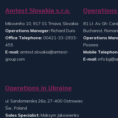
Amtest Slovakia s.r.o.
Operations 
Mikoviniho 10, 917 01 Trnava, Slovakia
81 Lt. Av. Gh. Ca
Operations Manager:
Richard Duris
Bucharest, Roman
Office Telephone:
00421-33-2933-
Operations Man
455
Piciorea
E-mail:
amtest.slovakia@amtest-
Mobile Telephon
group.com
E-mail:
info.bg@a
Operations in Ukraine
ul. Sandomierska 26a, 27-400 Ostrowiec
Św., Poland
Sales Specialist:
Maksym Jakowienko