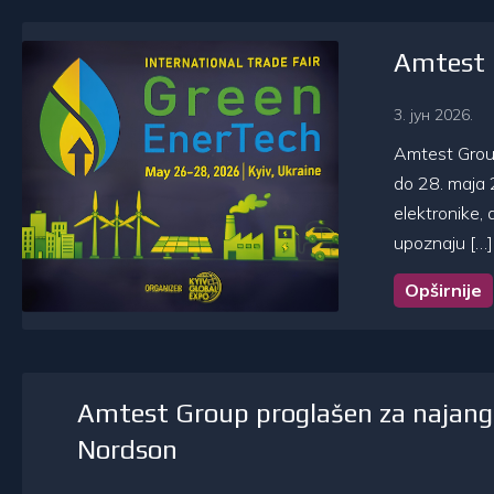
Amtest G
3. јун 2026.
Amtest Group 
do 28. maja 
elektronike, 
upoznaju […]
Opširnije
Amtest Group proglašen za najanga
Nordson