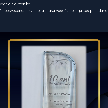
odnje elektronike.
u posvećenost izvrsnosti i našu vodeću poziciju kao pouzdanog