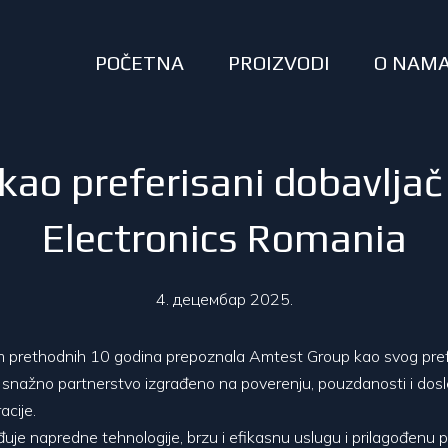
POČETNA
PROIZVODI
O NAM
kao preferisani dobavljač
Electronics Romania
4. децембар 2025.
om prethodnih 10 godina prepoznala Amtest Group kao svog pref
nažno partnerstvo izgrađeno na poverenju, pouzdanosti i dosled
acije.
e napredne tehnologije, brzu i efikasnu uslugu i prilagođenu p