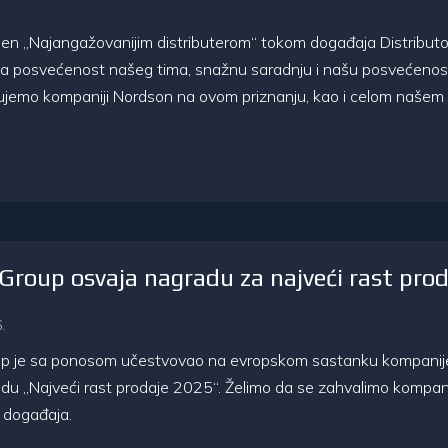
en „Najangažovanijim distributerom“ tokom događaja Distributo
va posvećenost našeg tima, snažnu saradnju i našu posvećenos
jujemo kompaniji Nordson na ovom priznanju, kao i celom našem t
roup osvaja nagradu za najveći rast pro
.
 je sa ponosom učestvovao na evropskom sastanku kompanije H
du „Najveći rast prodaje 2025“. Želimo da se zahvalimo kompani
g događaja.