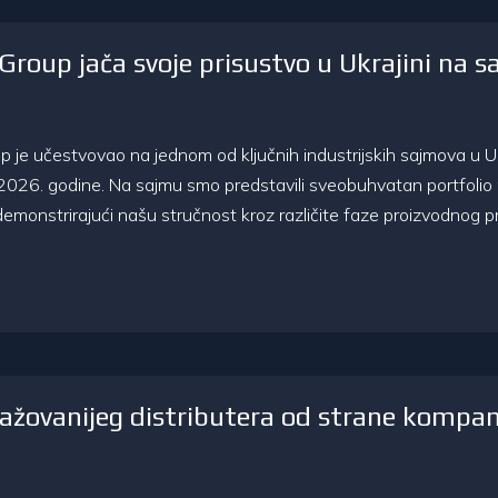
roup jača svoje prisustvo u Ukrajini na 
je učestvovao na jednom od ključnih industrijskih sajmova u Ukr
2026. godine. Na sajmu smo predstavili sveobuhvatan portfolio n
demonstrirajući našu stručnost kroz različite faze proizvodnog pro
žovanijeg distributera od strane kompan