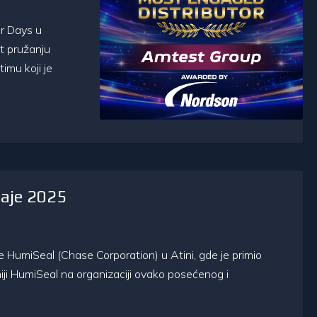
r Days u
t pružanju
imu koji je
daje 2025
umiSeal (Chase Corporation) u Atini, gde je primio
ji HumiSeal na organizaciji ovako posećenog i