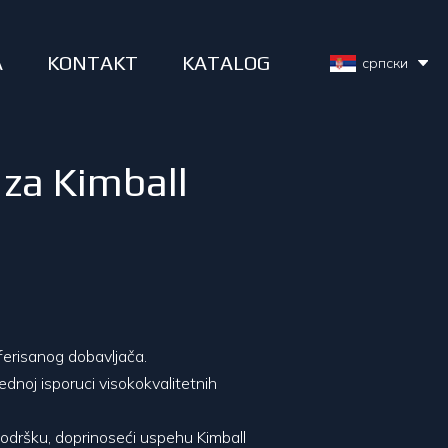
A
KONTAKT
KATALOG
српски
 za Kimball
erisanog dobavljača.
noj isporuci visokokvalitetnih
odršku, doprinoseći uspehu Kimball