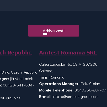
Arhiva vesti
ch Republic,
Amtest Romania SRL
Calea Lugojului, No. 18 A, 307200
Ghiroda,
 Brno, Czech Republic
Timis, Romania
ager:
Jiří Vondráček
Operations Manager:
Gelu Stoian
:
00420-541-634-
Mobile Telephone:
0040356-807-07
E-mail:
info.ro@amtest-group.com
st-group.cz