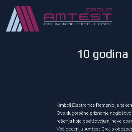
10 godina 
Kimball Electronics Romania je tok
Ovo dugoročno priznanje naglašava s
rešenja koja podržavaju njihove oper
Već deceniju Amtest Group obezbeđuj