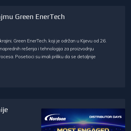
sajmu Green EnerTech
ajini, Green EnerTech, koji je održan u Kijevu od 26.
aprednih rešenja i tehnologija za proizvodnju
cesa. Posetioci su imali priliku da se detaljnije
ije