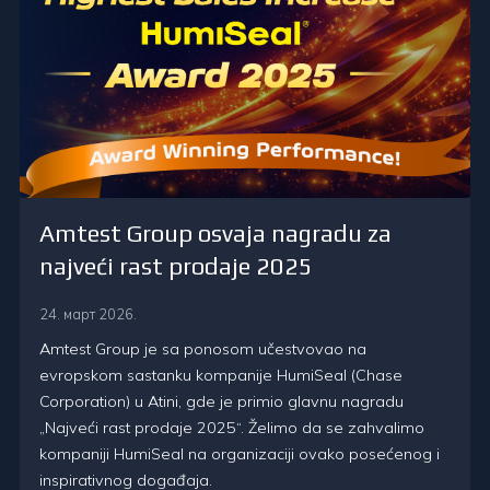
Amtest Group osvaja nagradu za
najveći rast prodaje 2025
24. март 2026.
Amtest Group je sa ponosom učestvovao na
evropskom sastanku kompanije HumiSeal (Chase
Corporation) u Atini, gde je primio glavnu nagradu
„Najveći rast prodaje 2025“. Želimo da se zahvalimo
kompaniji HumiSeal na organizaciji ovako posećenog i
inspirativnog događaja.