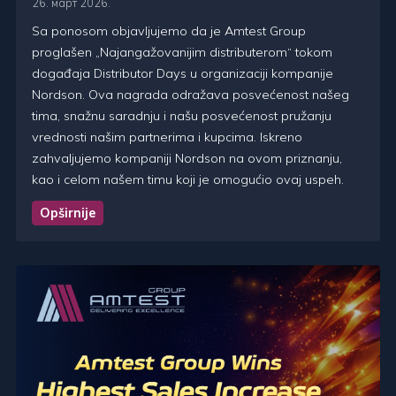
26. март 2026.
Sa ponosom objavljujemo da je Amtest Group
proglašen „Najangažovanijim distributerom“ tokom
događaja Distributor Days u organizaciji kompanije
Nordson. Ova nagrada odražava posvećenost našeg
tima, snažnu saradnju i našu posvećenost pružanju
vrednosti našim partnerima i kupcima. Iskreno
zahvaljujemo kompaniji Nordson na ovom priznanju,
kao i celom našem timu koji je omogućio ovaj uspeh.
Opširnije