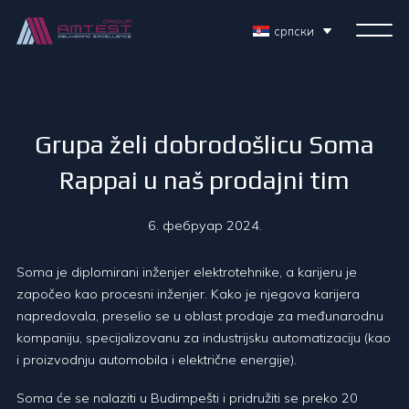
српски
Grupa želi dobrodošlicu Soma
Rappai u naš prodajni tim
6. фебруар 2024.
Soma je diplomirani inženjer elektrotehnike, a karijeru je
započeo kao procesni inženjer. Kako je njegova karijera
napredovala, preselio se u oblast prodaje za međunarodnu
kompaniju, specijalizovanu za industrijsku automatizaciju (kao
i proizvodnju automobila i električne energije).
Soma će se nalaziti u Budimpešti i pridružiti se preko 20