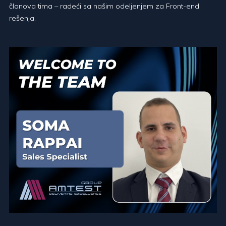
članova tima – radeći sa našim odeljenjem za Front-end
rešenja.