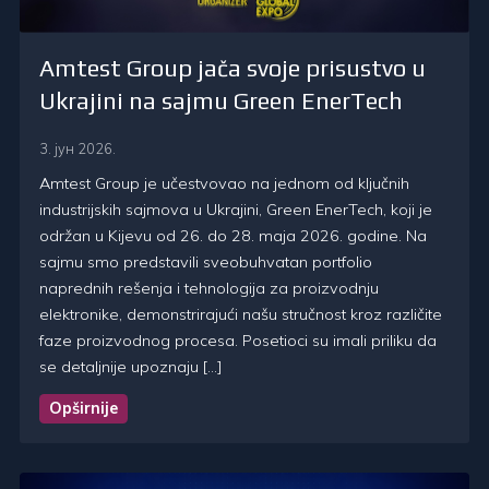
Amtest Group jača svoje prisustvo u
Ukrajini na sajmu Green EnerTech
3. јун 2026.
Amtest Group je učestvovao na jednom od ključnih
industrijskih sajmova u Ukrajini, Green EnerTech, koji je
održan u Kijevu od 26. do 28. maja 2026. godine. Na
sajmu smo predstavili sveobuhvatan portfolio
naprednih rešenja i tehnologija za proizvodnju
elektronike, demonstrirajući našu stručnost kroz različite
faze proizvodnog procesa. Posetioci su imali priliku da
se detaljnije upoznaju […]
Opširnije