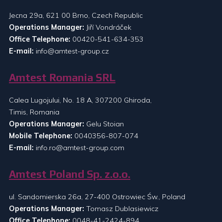
Jecna 29a, 621 00 Brno, Czech Republic
Operations Manager:
Jiří Vondráček
Office Telephone:
00420-541-634-353
E-mail:
info@amtest-group.cz
Amtest Romania SRL
Calea Lugojului, No. 18 A, 307200 Ghiroda,
Timis, Romania
Operations Manager:
Gelu Stoian
Mobile Telephone:
0040356-807-074
E-mail:
info.ro@amtest-group.com
Amtest Poland Sp. z.o.o.
ul. Sandomierska 26a, 27-400 Ostrowiec Św., Poland
Operations Manager:
Tomasz Dublasiewicz
Office Telephone:
0048-41-2424-894