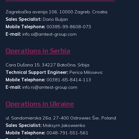
Zagrebačka avenija 106, 10000 Zagreb, Croatia
Sales Specialist:
Dario Buljan
Mobile Telephone:
00385-99-8608-073
E-mail:
info.si@amtest-group.com
Operations in Serbia
Cara Dušana 15, 34227 Batočina, Srbija
Technical Support Engineer:
Perica Milosevic
Mobile Telephone:
00381-65-8414-113
E-mail:
info.rs@amtest-group.com
Operations in Ukraine
ul. Sandomierska 26a, 27-400 Ostrowiec Św., Poland
Sales Specialist:
Maksym Jakowienko
Mobile Telephone:
0048-791-551-561