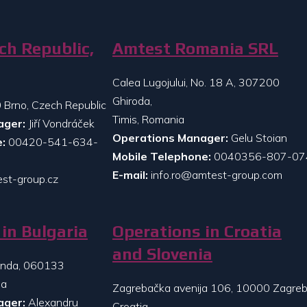
ch Republic,
Amtest Romania SRL
Calea Lugojului, No. 18 A, 307200
Ghiroda,
 Brno, Czech Republic
Timis, Romania
ager:
Jiří Vondráček
Operations Manager:
Gelu Stoian
:
00420-541-634-
Mobile Telephone:
0040356-807-07
E-mail:
info.ro@amtest-group.com
st-group.cz
in Bulgaria
Operations in Croatia
and Slovenia
randa, 060133
ia
Zagrebačka avenija 106, 10000 Zagreb
ager:
Alexandru
Croatia