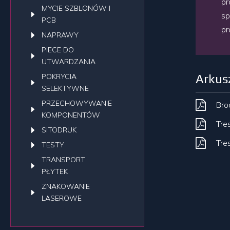
pr
MYCIE SZBLONÓW I
sp
PCB
pr
NAPRAWY
PIECE DO
UTWARDZANIA
POKRYCIA
Arkus
SELEKTYWNE
PRZECHOWYWANIE
Bro
KOMPONENTÓW
Tre
SITODRUK
Tre
TESTY
TRANSPORT
PŁYTEK
ZNAKOWANIE
LASEROWE