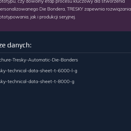
ototypu, czy dowolny etap procesu kluczowy dla stworzenia
ersonalizowanego Die Bondera, TRESKY zapewnia rozwiązania
ototypowania, jak i produkcji seryjnej.
ze danych:
chure-Tresky-Automatic-Die-Bonders
sky-technical-data-sheet-t-6000-l-g
sky-technical-data-sheet-t-8000-g