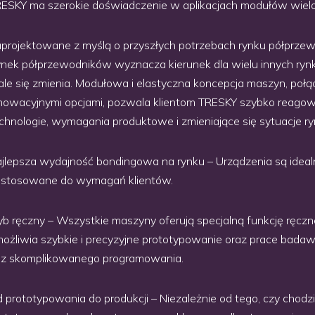
ESKY ma szerokie doświadczenie w aplikacjach modułów wiel
projektowane z myślą o przyszłych potrzebach rynku półprze
nek półprzewodników wyznacza kierunek dla wielu innych rynk
ale się zmienia. Modułowa i elastyczna koncepcja maszyn, połą
nowacyjnymi opcjami, pozwala klientom TRESKY szybko reago
chnologie, wymagania produktowe i zmieniające się sytuacje r
jlepsza wydajność bondingowa na rynku – Urządzenia są ideal
stosowane do wymagań klientów.
yb ręczny – Wszystkie maszyny oferują specjalną funkcję ręczn
ożliwia szybkie i precyzyjne prototypowanie oraz prace bad
z skomplikowanego programowania.
 prototypowania do produkcji – Niezależnie od tego, czy chodzi