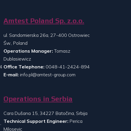
Amtest Poland Sp. z.o.o.
ul. Sandomierska 26a, 27-400 Ostrowiec
Św., Poland
Operations Manager:
Tomasz
Dublasiewicz
4
Office Telephone:
0048-41-2424-894
E-mail:
info.pl@amtest-group.com
Operations in Serbia
Cara Dušana 15, 34227 Batočina, Srbija
Technical Support Engineer:
Perica
,
Milosevic