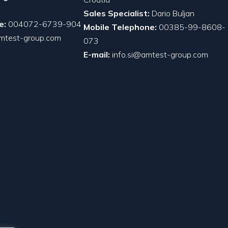
Sales Specialist:
Dario Buljan
e:
004072-6739-904
Mobile Telephone:
00385-99-8608-
mtest-group.com
073
E-mail:
info.si@amtest-group.com