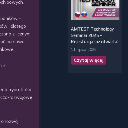
ochipowych.
wodników –
ów i dlatego
AMTEST Technology
czona z licznymi
Seminar 2025 –
wać na nowe
Rejestracja już otwarta!
ynkowe.
11. lipca 2025.
Czytaj więcej
nie
ego trybu, który
awczo-rozwojowe
 o rozwój