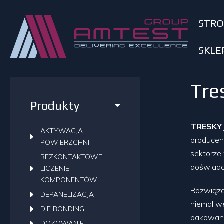
STR
SKLE
Tre
Produkty
TRESKY
AKTYWACJA
produce
POWIERZCHNI
sektorze 
BEZKONTAKTOWE
doświadc
LICZENIE
KOMPONENTÓW
Rozwiąza
DEPANELIZACJA
niemal w
DIE BONDING
pakowani
DOZOWANIE