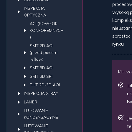
procesow
INSPEKCJA
wysoką pr
OPTYCZNA
kompleks
ACI (POWŁOK
nieustann
KONFOREMNYCH
sprostać
)
rynku.
SMT 2D AOI
(przed piecem
reflow)
SMT 3D AOI
Klucz
SMT 3D SPI
THT 2D-3D AOI
Ja
uk
INSPEKCJA X-RAY
Ni
LAKIER
LUTOWANIE
KONDENSACYJNE
Je
LUTOWANIE
te