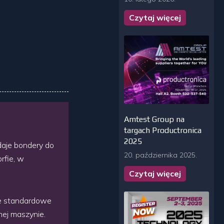
Czytaj więcej
Amtest Group na
targach Productronica
2025
daje bondery do
20. października 2025.
rfie, w
Czytaj więcej
ie standardowe
nej maszynie.