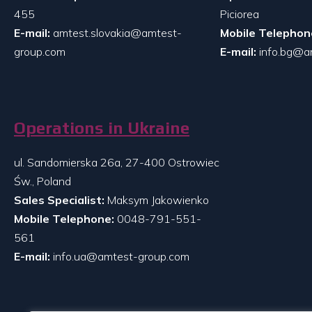
455
Piciorea
E-mail:
amtest.slovakia@amtest-
Mobile Telephon
group.com
E-mail:
info.bg@a
Operations in Ukraine
ul. Sandomierska 26a, 27-400 Ostrowiec
Św., Poland
Sales Specialist:
Maksym Jakowienko
Mobile Telephone:
0048-791-551-
561
E-mail:
info.ua@amtest-group.com