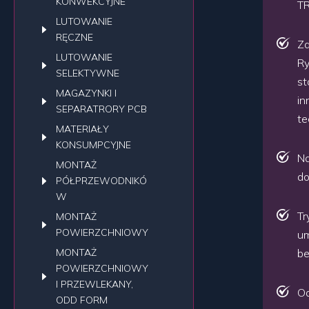
KONWEKCYJNE
TR
LUTOWANIE
RĘCZNE
Za
LUTOWANIE
Ry
SELEKTYWNE
st
MAGAZYNKI I
in
SEPARATRORY PCB
te
MATERIAŁY
KONSUMPCYJNE
Na
MONTAŻ
do
PÓŁPRZEWODNIKÓ
W
Tr
MONTAŻ
POWIERZCHNIOWY
um
MONTAŻ
be
POWIERZCHNIOWY
I PRZEWLEKANY,
Od
ODD FORM