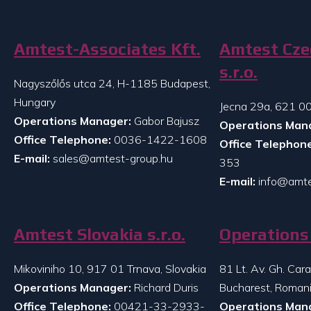
Amtest-Associates Kft.
Amtest Cze
s.r.o.
Nagyszőlős utca 24, H-1185 Budapest,
Hungary
Jecna 29a, 621 00
Operations Manager:
Gabor Bajusz
Operations Man
Office Telephone:
0036-1422-1608
Office Telephone
E-mail:
sales@amtest-group.hu
353
E-mail:
info@amte
Amtest Slovakia s.r.o.
Operations 
Mikoviniho 10, 917 01 Trnava, Slovakia
81 Lt. Av. Gh. Ca
Operations Manager:
Richard Duris
Bucharest, Roman
Office Telephone:
00421-33-2933-
Operations Man