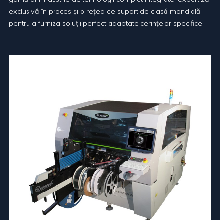
exclusivă în proces și o rețea de suport de clasă mondială
pentru a furniza soluții perfect adaptate cerințelor specifice.