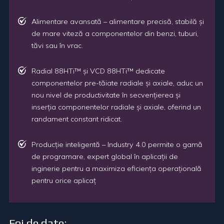
Alimentare avansată – alimentare precisă, stabilă și
de mare viteză a componentelor din benzi, tuburi,
tăvi sau în vrac.
Radial 88HTi™ și VCD 88HTi™ dedicate
componentelor pre-tăiate radiale și axiale, aduc un
nou nivel de productivitate în secvențierea și
inserția componentelor radiale și axiale, oferind un
randament constant ridicat.
Producție inteligentă – Industry 4.0 permite o gamă
de programare, expert global în aplicații de
inginerie pentru a maximiza eficiența operațională
pentru orice aplicaț
Foi de date: