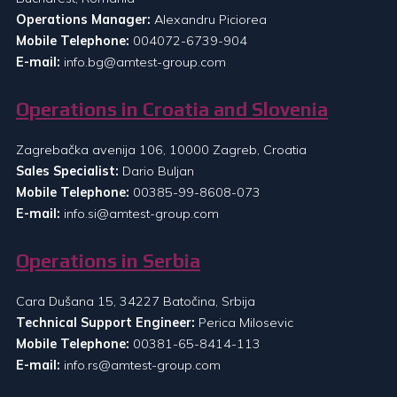
Operations Manager:
Alexandru Piciorea
Mobile Telephone:
004072-6739-904
E-mail:
info.bg@amtest-group.com
Operations in Croatia and Slovenia
Zagrebačka avenija 106, 10000 Zagreb, Croatia
Sales Specialist:
Dario Buljan
Mobile Telephone:
00385-99-8608-073
E-mail:
info.si@amtest-group.com
Operations in Serbia
Cara Dušana 15, 34227 Batočina, Srbija
Technical Support Engineer:
Perica Milosevic
Mobile Telephone:
00381-65-8414-113
E-mail:
info.rs@amtest-group.com