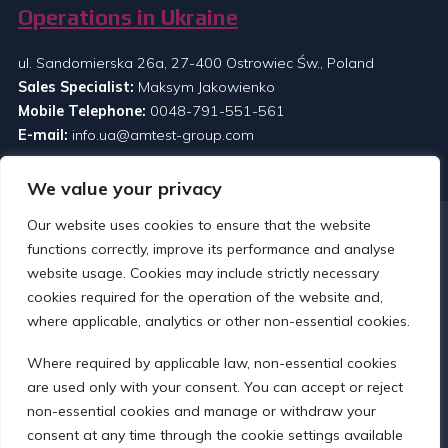
Operations in Ukraine
ul. Sandomierska 26a, 27-400 Ostrowiec Św., Poland
Sales Specialist:
Maksym Jakowienko
Mobile Telephone:
0048-791-551-561
E-mail:
info.ua@amtest-group.com
We value your privacy
Our website uses cookies to ensure that the website
functions correctly, improve its performance and analyse
website usage. Cookies may include strictly necessary
cookies required for the operation of the website and,
where applicable, analytics or other non-essential cookies.
Legături
Where required by applicable law, non-essential cookies
Despre noi
are used only with your consent. You can accept or reject
non-essential cookies and manage or withdraw your
Știri
consent at any time through the cookie settings available
Contact