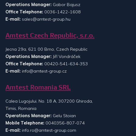
Operations Manager:
Gabor Bajusz
Office Telephone:
0036-1422-1608
E-mail:
sales@amtest-group.hu
Amtest Czech Republic, s.r.o.
Jecna 29a, 621 00 Brno, Czech Republic
Operations Manager:
Jiří Vondráček
Office Telephone:
00420-541-634-353
E-mail:
info@amtest-group.cz
Amtest Romania SRL
Calea Lugojului, No. 18 A, 307200 Ghiroda,
Timis, Romania
Operations Manager:
Gelu Stoian
Mobile Telephone:
0040356-807-074
E-mail:
info.ro@amtest-group.com