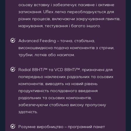
осьову вставку і забезпечує пасивне і активне
затискання. Uflex легко переобладнується для
різних процесів, включаючи закручування гвинтів,
маркування, тестування і багато іншого.
Advanced Feeding – точна, стабільна,
високошвидкісна подача компонентів з стрічки,
трубки, лотків або насипом.
Radial 88HTi™ та VCD 88HTi™, призначені для
попередньо наклеєних радіальних та осьових
компонентів, виводять на новий рівень
продуктивність послідовного введення
радіальних та осьових компонентів,
забезпечуючи стабільно високу пропускну
здатність.
Розумне виробництво – програмний пакет