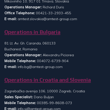
Mikoviniho 10, 917 01 Trnava, Slovakia
Operations Manager:
Richard Duris
Office Telephone:
00421-33-2933-455
E-mail:
amtest.slovakia@amtest-group.com
Operations in Bulgaria
81 Lt. Av. Gh. Caranda, 060133
Bucharest, Romania
Operations Manager:
Alexandru Piciorea
Mobile Telephone:
004072-6739-904
E-mail:
info.bg@amtest-group.com
Operations in Croatia and Slovenia
Zagrebačka avenija 106, 10000 Zagreb, Croatia
Sales Specialist:
Dario Buljan
Mobile Telephone:
00385-99-8608-073
E-mail:
info.si@amtest-group.com