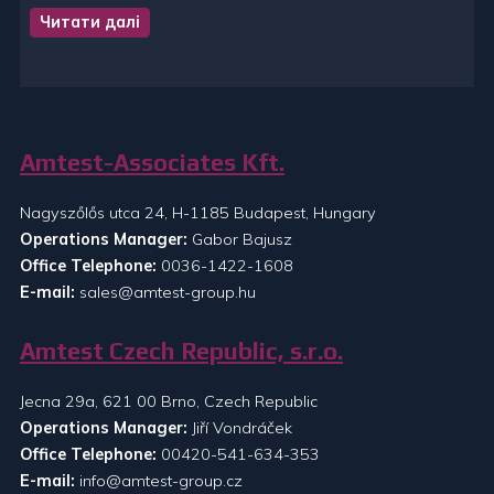
Читати далі
Amtest-Associates Kft.
Nagyszőlős utca 24, H-1185 Budapest, Hungary
Operations Manager:
Gabor Bajusz
Office Telephone:
0036-1422-1608
E-mail:
sales@amtest-group.hu
Amtest Czech Republic, s.r.o.
Jecna 29a, 621 00 Brno, Czech Republic
Operations Manager:
Jiří Vondráček
Office Telephone:
00420-541-634-353
E-mail:
info@amtest-group.cz