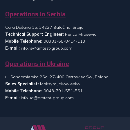
Operations in Serbia
Cara Dušana 15, 34227 Batočina, Srbija
Technical Support Engineer:
Perica Milosevic
Mobile Telephone:
00381-65-8414-113
E-mail:
info.rs@amtest-group.com
Operations in Ukraine
ul. Sandomierska 26a, 27-400 Ostrowiec Św., Poland
Sales Specialist:
Maksym Jakowienko
Mobile Telephone:
0048-791-551-561
E-mail:
info.ua@amtest-group.com