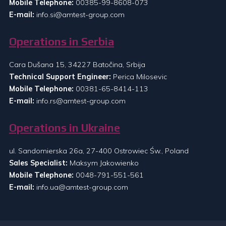
Mobile Telephone:
00385-99-8608-073
E-mail:
info.si@amtest-group.com
Operations in Serbia
Cara Dušana 15, 34227 Batočina, Srbija
Technical Support Engineer:
Perica Milosevic
Mobile Telephone:
00381-65-8414-113
E-mail:
info.rs@amtest-group.com
Operations in Ukraine
ul. Sandomierska 26a, 27-400 Ostrowiec Św., Poland
Sales Specialist:
Maksym Jakowienko
Mobile Telephone:
0048-791-551-561
E-mail:
info.ua@amtest-group.com