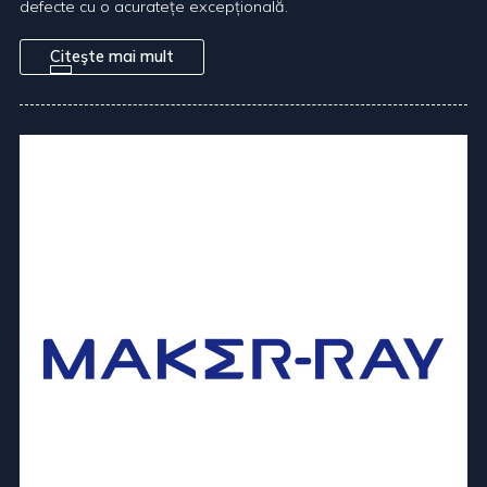
defecte cu o acuratețe excepțională.
Citeşte mai mult