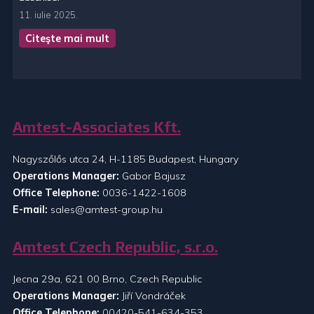
11. iulie 2025.
Citeşte mai mult
Amtest-Associates Kft.
Nagyszőlős utca 24, H-1185 Budapest, Hungary
Operations Manager:
Gabor Bajusz
Office Telephone:
0036-1422-1608
E-mail:
sales@amtest-group.hu
Amtest Czech Republic, s.r.o.
Jecna 29a, 621 00 Brno, Czech Republic
Operations Manager:
Jiří Vondráček
Office Telephone:
00420-541-634-353