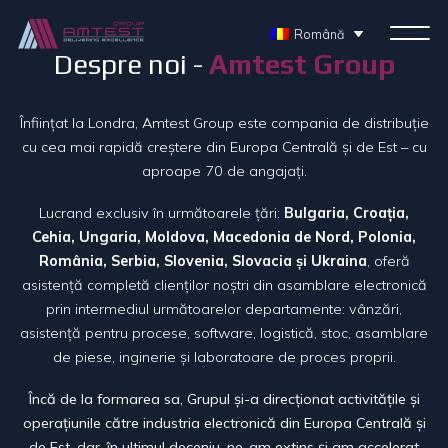
Română
Despre noi -
Amtest Group
Înființat la Londra, Amtest Group este compania de distribuție
cu cea mai rapidă creștere din Europa Centrală și de Est – cu
aproape 70 de angajați.
Lucrand exclusiv în următoarele țări:
Bulgaria, Croa
ț
ia,
Cehia, Ungaria, Moldova, Macedonia de Nord, Polonia,
România, Serbia, Slovenia, Slovacia
și Ukraina
, oferă
asistență completă clienților noștri din asamblare electronică
prin intermediul următoarelor departamente: vânzări,
asistență pentru procese, software, logistică, stoc, asamblare
de piese, inginerie și laboratoare de proces proprii.
Încă de la formarea sa, Grupul
ș
i-a direc
ț
ionat activită
ț
ile
ș
i
opera
ț
iunile către industria electronică din Europa Centrală
ș
i
de Est, dar, în ultimul deceniu, ne-am extins
ș
i am accelerat