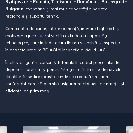
Bydgoszcz – Polonia
,
Timi
ș
oara – România
și
Botevgrad –
Bulgaria
, extinzând și mai mult capacitățile noastre
regionale și suportul tehnic.
Combina
ț
ia de cuno
ș
tin
ț
e, experien
ț
ă, inovare high-tech
ș
i
motivare a jucat un rol vital în extinderea capacită
ț
ii
tehnologice, care include acum lipirea selectivă
ș
i inspec
ț
ia –
în aspecte precum 3D AOI
ș
i inspec
ț
ie a lăcuirii (ACI).
În plus, asigurăm cursuri
ș
i tutoriale în cadrul procesului de
depanare, precum
ș
i pentru între
ț
inere, în func
ț
ie de nevoile
clien
ț
ilor, în sediile noastre, unde se creează un cadru
confortabil care să permită asigurarea ob
ț
inerii acurate
ț
ei
ș
i
eficien
ț
ei de prim rang.