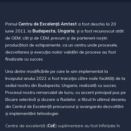
Primul
Centru de Excelență Amtest
a fost deschis la 20
iunie 2011, la
Budapesta, Ungaria
,
ș
i a fost recunoscut atât
de OEM, cât
ș
i de CEM, precum
ș
i de partenerii no
ș
tri
producători de echipamente, ca un centru unde procesele,
dezvoltarea
ș
i execu
ț
ia noilor validări de procese au fost
finalizate cu succes.
Una dintre modificările pe care le-am implementat la
începutul anului 2022 a fost tranzi
ț
ia către noile facilită
ț
i de la
sediul nostru din Budapesta, Ungaria, realizată cu succes.
Procesul nostru remarcabil de lucru, cu accent principal pus pe
lăcuire selectivă
ș
i dozare a fluidelor, a făcut în ultimul deceniu
din Centrul de Excelen
ț
ă precursorul
ș
i avangarda dezvoltării
ș
i implementării tehnologiei.
Centre de excelență (
CoE
) suplimentare au fost înființate în