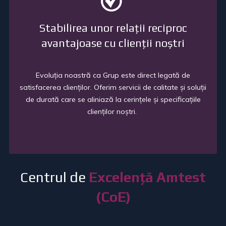
Stabilirea unor relații reciproc
avantajoase cu clienții noștri
Evolu
ț
ia noastră ca Grup este direct legată de
satisfacerea clien
ț
ilor. Oferim servicii de calitate
ș
i solu
ț
ii
de durată care se aliniază la cerin
ț
ele
ș
i specifica
ț
iile
clien
ț
ilor no
ș
tri.
Centrul de
Excelență Amtest
(CoE)