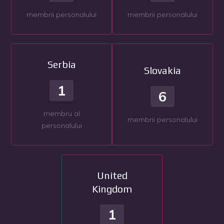
membrii personalului
membrii personalului
Serbia
Slovakia
1
6
membru al
membrii personalului
personalului
United
Kingdom
1