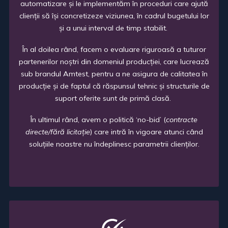
automatizare
ș
i le implementăm în proceduri care ajută
clien
ț
ii să î
ș
i concretizeze viziunea, în cadrul bugetului lor
ș
i a unui interval de timp stabilit.
În al doilea rând, facem o evaluare riguroasă a tuturor
partenerilor no
ș
tri din domeniul produc
ț
iei, care lucrează
sub brandul Amtest, pentru a ne asigura de calitatea în
produc
ț
ie
ș
i de faptul că răspunsul tehnic
ș
i structurile de
suport oferite sunt de primă clasă.
În ultimul rând, avem o politică ‘no-bid’ (
contracte
directe/fără licita
ț
ie
) care intră în vigoare atunci când
solu
ț
iile noastre nu îndeplinesc parametrii clien
ț
ilor.