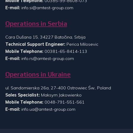
Mobile Telephone:
00385-99-8608-073
E-mail:
info.si@amtest-group.com
Operations in Serbia
Cara Dušana 15, 34227 Batočina, Srbija
Technical Support Engineer:
Perica Milosevic
Mobile Telephone:
00381-65-8414-113
E-mail:
info.rs@amtest-group.com
Operations in Ukraine
ul. Sandomierska 26a, 27-400 Ostrowiec Św., Poland
Sales Specialist:
Maksym Jakowienko
Mobile Telephone:
0048-791-551-561
E-mail:
info.ua@amtest-group.com