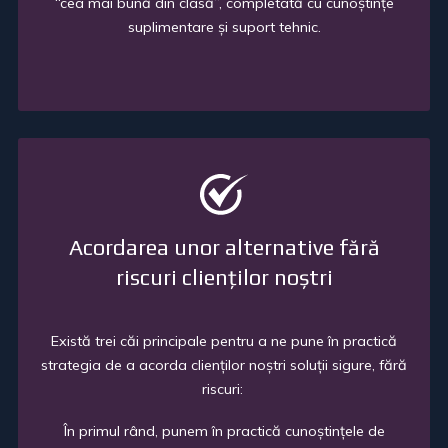
“cea mai bună din clasă”, completată cu cuno
ș
tin
ț
e
suplimentare
ș
i suport tehnic.
Acordarea unor alternative fără
riscuri clienților noștri
Există trei căi principale pentru a ne pune în practică
strategia de a acorda clien
ț
ilor no
ș
tri solu
ț
ii sigure, fără
riscuri:
În primul rând, punem în practică cuno
ș
tin
ț
ele de