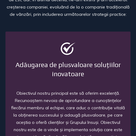
cre
ș
terea companiei, evoluând de la o companie tradi
ț
ională
de vânzări, prin includerea următoarelor strategii practice:
Adăugarea de plusvaloare soluțiilor
inovatoare
Obiectivul nostru principal este să oferim excelen
ț
ă.
Recunoa
ș
tem nevoia de aprofundare a cuno
ș
tin
ț
elor
fiecărui membru al echipei, care aduc o contribu
ț
ie vitală
la ob
ț
inerea succesului
ș
i adaugă plusvaloare, pe care
ace
ș
tia o oferă clien
ț
ilor
ș
i Grupului însu
ș
i. Obiectivul
nostru este de a vinde
ș
i implementa solu
ț
ia care este