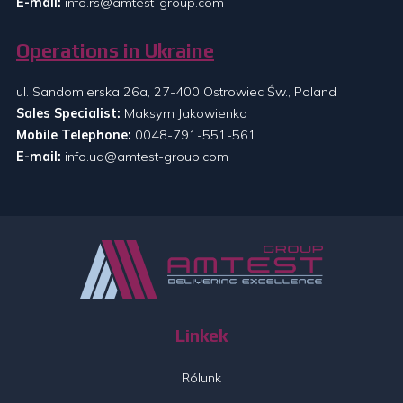
E-mail:
info.rs@amtest-group.com
Operations in Ukraine
ul. Sandomierska 26a, 27-400 Ostrowiec Św., Poland
Sales Specialist:
Maksym Jakowienko
Mobile Telephone:
0048-791-551-561
E-mail:
info.ua@amtest-group.com
Linkek
Rólunk