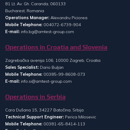
81 Lt. Av. Gh. Caranda, 060133
Bucharest, Romania
Operations Manager:
Alexandru Piciorea
Mobile Telephone:
004072-6739-904
E-mail:
info.bg@amtest-group.com
Operations in Croatia and Slovenia
Zagrebačka avenija 106, 10000 Zagreb, Croatia
Sales Specialist:
Dario Buljan
Mobile Telephone:
00385-99-8608-073
E-mail:
info.si@amtest-group.com
Operations in Serbia
Cara Dušana 15, 34227 Batočina, Srbija
Technical Support Engineer:
Perica Milosevic
Mobile Telephone:
00381-65-8414-113