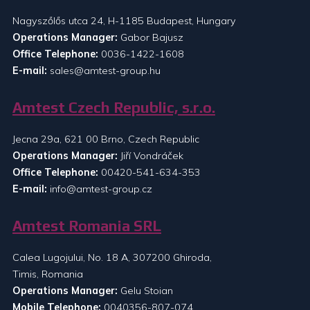
Nagyszőlős utca 24, H-1185 Budapest, Hungary
Operations Manager:
Gabor Bajusz
Office Telephone:
0036-1422-1608
E-mail:
sales@amtest-group.hu
Amtest Czech Republic, s.r.o.
Jecna 29a, 621 00 Brno, Czech Republic
Operations Manager:
Jiří Vondráček
Office Telephone:
00420-541-634-353
E-mail:
info@amtest-group.cz
Amtest Romania SRL
Calea Lugojului, No. 18 A, 307200 Ghiroda,
Timis, Romania
Operations Manager:
Gelu Stoian
Mobile Telephone:
0040356-807-074