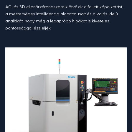
AOI és 3D ellenőrzőrendszereik ötvözik a fejlett képalkotást,
a mesterséges intelligencia algoritmusait és a valós idejű
analitikát, hogy még a legapróbb hibákat is kivételes
pontossággal észleljék.