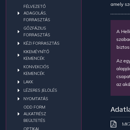
amely sz
FÉLVEZETŐ
ADAGOLÁS,
FORRASZTÁS
GŐZFÁZIUS
A Hell
FORRASZTÁS
szabad
KÉZI FORRASZTÁS
biztosí
KIKEMÉYNÍTŐ
KEMENCÉK
Az eg
KONVEKCIÓS
alapjá
KEMENCÉK
csapat
LAKK
az aká
LÉZERES JELÖLÉS
NYOMTATÁS
ODD FORM
Adatl
ALKATRÉSZ
BEÜLTETÉS
MK7
OPTIKAI