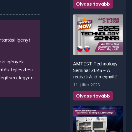
Olvass tovább
tartási igényt
aki igények
AMTEST Technology
atás-fejlesztési
Seminar 2025 – A
regisztráció megnyílt!
légítsen, legyen
11. július 2025.
Olvass tovább