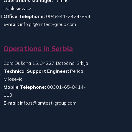
Operations Manager:
Tomasz
Dublasiewicz
4
Office Telephone:
0048-41-2424-894
E-mail:
info.pl@amtest-group.com
Operations in Serbia
Cara Dušana 15, 34227 Batočina, Srbija
Technical Support Engineer:
Perica
,
Milosevic
Mobile Telephone:
00381-65-8414-
113
E-mail:
info.rs@amtest-group.com