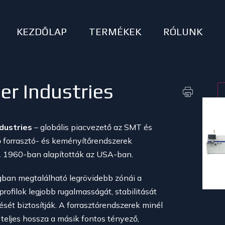
KEZDŐLAP
TERMÉKEK
RÓLUNK
ler Industries
ndustries
– globális piacvezető az SMT és
ő forrasztó- és keményítőrendszerek
n. 1960-ban alapították az USA-ban.
gban megtalálható legrövidebb zónái a
profilok legjobb rugalmasságát, stabilitását
ését biztosítják. A forrasztórendszerek minél
 teljes hossza a másik fontos tényező,