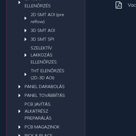
Vac
ELLENŐRZÉS
2D SMT AOI (pre
reflow)
3D SMT AOI
3D SMT SPI
SZELEKTÍV
LAKKOZÁS
ELLENŐRZÉS
THT ELENŐRZÉS
(2D-3D AOI)
PANEL DARABOLÁS
PANEL TOVÁBBÍTÁS
PCB JAVÍTÁS,
ALKATRÉSZ
PREPARÁLÁS
PCB MAGAZINOK
PICK & PLACE