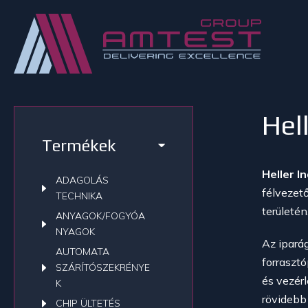
Hel
Termékek
Heller I
ADAGOLÁS
félvezet
TECHNIKA
területé
ANYAGOK/FOGYÓA
NYAGOK
Az ipará
AUTOMATA
forrasztó
SZÁRÍTÓSZEKRÉNYE
és vezérl
K
rövidebb
CHIP ÜLTETÉS