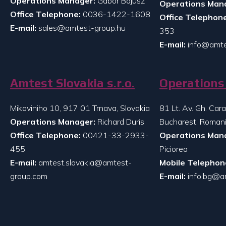
Operations Manager:
Gabor Bajusz
Operations Man
Office Telephone:
0036-1422-1608
Office Telephone
E-mail:
sales@amtest-group.hu
353
E-mail:
info@amte
Amtest Slovakia s.r.o.
Operations 
Mikoviniho 10, 917 01 Trnava, Slovakia
81 Lt. Av. Gh. Ca
Operations Manager:
Richard Duris
Bucharest, Roman
Office Telephone:
00421-33-2933-
Operations Man
455
Piciorea
E-mail:
amtest.slovakia@amtest-
Mobile Telephon
group.com
E-mail:
info.bg@a