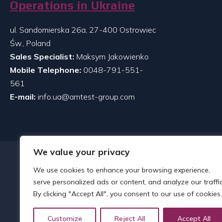
Operations in Ukraine
ul. Sandomierska 26a, 27-400 Ostrowiec
Św., Poland
Sales Specialist:
Maksym Jakowienko
Mobile Telephone:
0048-791-551-
561
E-mail:
info.ua@amtest-group.com
We value your privacy
We use cookies to enhance your browsing experience,
serve personalized ads or content, and analyze our traffic
By clicking "Accept All", you consent to our use of cookies.
Customize
Reject All
Accept All