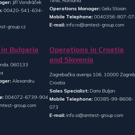
Timis, Romania
ager:
Jiří Vondráček
Operations Manager:
Gelu Stoian
:
00420-541-634-
Mobile Telephone:
0040356-807-07
E-mail:
info.ro@amtest-group.com
st-group.cz
in Bulgaria
Operations in Croatia
and Slovenia
randa, 060133
ia
Zagrebačka avenija 106, 10000 Zagreb
ager:
Alexandru
Croatia
Sales Specialist:
Dario Buljan
e:
004072-6739-904
Mobile Telephone:
00385-99-8608-
mtest-group.com
073
E-mail:
info.si@amtest-group.com