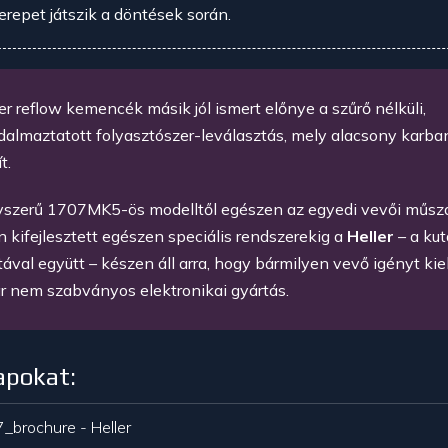
erepet játszik a döntések során.
er reflow kemencék másik jól ismert előnye a szűrő nélküli,
almaztatott folyasztószer-leválasztás, mely alacsony karban
t.
yszerű 1707MK5-ös modelltől egészen az egyedi vevői műsz
n kifejlesztett egészen speciális rendszerekig a
Heller
–
a kut
ával együtt – készen áll arra, hogy bármilyen vevő igényt kie
r nem szabványos elektronikai gyártás.
apokat:
_brochure - Heller