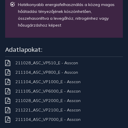
Hatékonyabb energiafelhasználás a közeg magas
hőátadási tényezőjének köszönhetően,
összehasonlítva a levegőhöz, nitrogénhez vagy
hősugárzáshoz képest
Adatlapokat:
211028_ASC_VP510_E - Asscon
211104_ASC_VP800_E - Asscon
211104_ASC_VP1000_E - Asscon
211105_ASC_VP6000_E - Asscon
211028_ASC_VP2000_E - Asscon
211221_ASC_VP2100_E - Asscon
211104_ASC_VP7000_E - Asscon