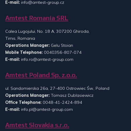
E-mail:
info@amtest-group.cz
Amtest Romania SRL
Calea Lugojului, No. 18 A, 307200 Ghiroda,
Timis, Romania
Operations Manager:
Gelu Stoian
Mobile Telephone:
0040356-807-074
E-mail:
info.ro@amtest-group.com
Amtest Poland Sp. z.o.o.
ul. Sandomierska 26a, 27-400 Ostrowiec Św., Poland
Operations Manager:
Tomasz Dublasiewicz
Office Telephone:
0048-41-2424-894
E-mail:
info.pl@amtest-group.com
Amtest Slovakia s.r.o.