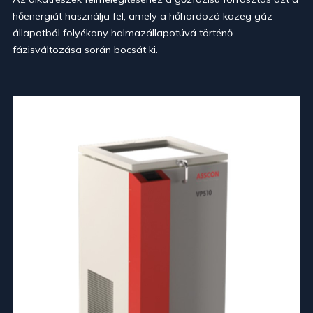
hőenergiát használja fel, amely a hőhordozó közeg gáz
állapotból folyékony halmazállapotúvá történő
fázisváltozása során bocsát ki.