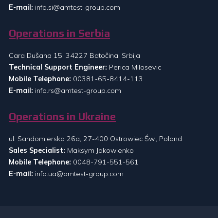
E-mail:
info.si@amtest-group.com
Operations in Serbia
Cara Dušana 15, 34227 Batočina, Srbija
Technical Support Engineer:
Perica Milosevic
Mobile Telephone:
00381-65-8414-113
E-mail:
info.rs@amtest-group.com
Operations in Ukraine
ul. Sandomierska 26a, 27-400 Ostrowiec Św., Poland
Sales Specialist:
Maksym Jakowienko
Mobile Telephone:
0048-791-551-561
E-mail:
info.ua@amtest-group.com