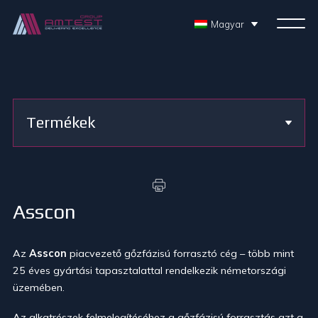
Magyar
Termékek
Asscon
Az
Asscon
piacvezető gőzfázisú forrasztó cég – több mint
25 éves gyártási tapasztalattal rendelkezik németországi
üzemében.
Az alkatrészek felmelegítéséhez a gőzfázisú forrasztás azt a