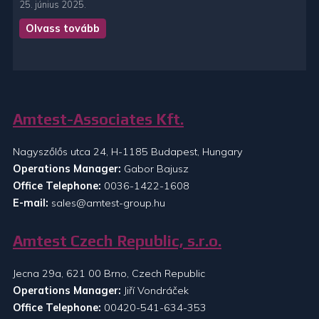
25. június 2025.
Olvass tovább
Amtest-Associates Kft.
Nagyszőlős utca 24, H-1185 Budapest, Hungary
Operations Manager:
Gabor Bajusz
Office Telephone:
0036-1422-1608
E-mail:
sales@amtest-group.hu
Amtest Czech Republic, s.r.o.
Jecna 29a, 621 00 Brno, Czech Republic
Operations Manager:
Jiří Vondráček
Office Telephone:
00420-541-634-353