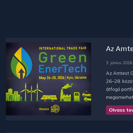
Az Amtes
3. június 2026.
Az Amtest Gr
26–28. közöt
átfogó portf
megismerhett
Olvass to