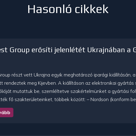
Hasonló cikkek
t Group erősíti jelenlétét Ukrajnában a 
oup részt vett Ukrajna egyik meghatározó iparági kiállításán
t rendeztek meg Kijevben. A kiállításon az elektronikai gyártá
ólióját mutattuk be, szemléltetve szakértelmünket a gyártási 
ék fő szakterületeinket, többek között: – Nordson (konform be
vább