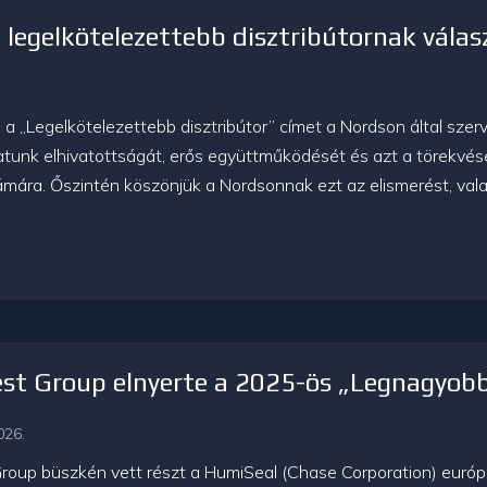
legelkötelezettebb disztribútornak válas
a „Legelkötelezettebb disztribútor” címet a Nordson által szer
tunk elhivatottságát, erős együttműködését és azt a törekvésé
mára. Őszintén köszönjük a Nordsonnak ezt az elismerést, vala
t Group elnyerte a 2025-ös „Legnagyobb 
026.
oup büszkén vett részt a HumiSeal (Chase Corporation) európai