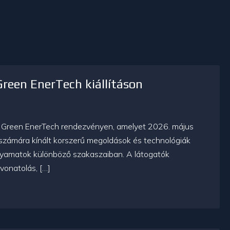
Green EnerTech kiállításon
, a Green EnerTech rendezvényen, amelyet 2026. május
s számára kínált korszerű megoldások és technológiák
folyamatok különböző szakaszaiban. A látogatók
vonatolás, […]