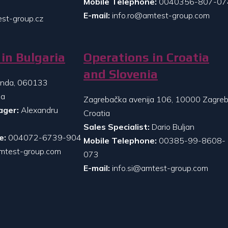
Mobile Telephone:
0040356-807-07
E-mail:
info.ro@amtest-group.com
st-group.cz
in Bulgaria
Operations in Croatia
and Slovenia
randa, 060133
ia
Zagrebačka avenija 106, 10000 Zagreb
ager:
Alexandru
Croatia
Sales Specialist:
Dario Buljan
e:
004072-6739-904
Mobile Telephone:
00385-99-8608-
mtest-group.com
073
E-mail:
info.si@amtest-group.com