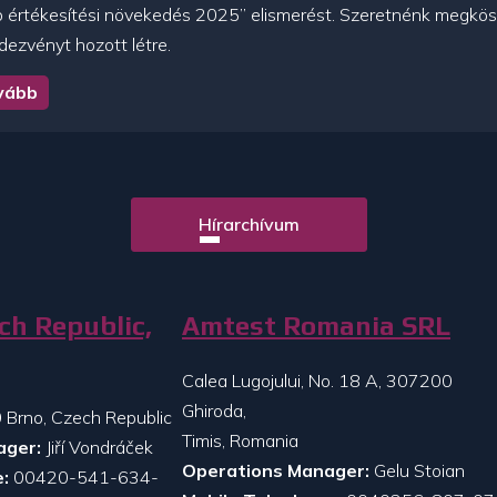
értékesítési növekedés 2025” elismerést. Szeretnénk megköszö
dezvényt hozott létre.
vább
Hírarchívum
ch Republic,
Amtest Romania SRL
Calea Lugojului, No. 18 A, 307200
Ghiroda,
 Brno, Czech Republic
Timis, Romania
ager:
Jiří Vondráček
Operations Manager:
Gelu Stoian
:
00420-541-634-