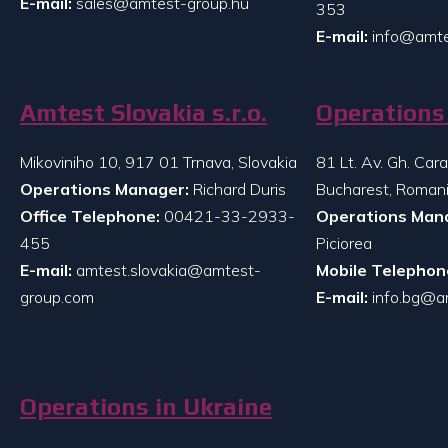
E-mail:
sales@amtest-group.hu
353
E-mail:
info@amte
Amtest Slovakia s.r.o.
Operations 
Mikoviniho 10, 917 01 Trnava, Slovakia
81 Lt. Av. Gh. Ca
Operations Manager:
Richard Duris
Bucharest, Roman
Office Telephone:
00421-33-2933-
Operations Man
455
Piciorea
E-mail:
amtest.slovakia@amtest-
Mobile Telephon
group.com
E-mail:
info.bg@a
Operations in Ukraine