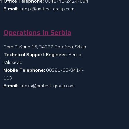
4
Office Telephone:
0048-41-2424-894
E-mail:
info.pl@amtest-group.com
Operations in Serbia
Cara Dušana 15, 34227 Batočina, Srbija
Technical Support Engineer:
Perica
,
Milosevic
Mobile Telephone:
00381-65-8414-
113
E-mail:
info.rs@amtest-group.com