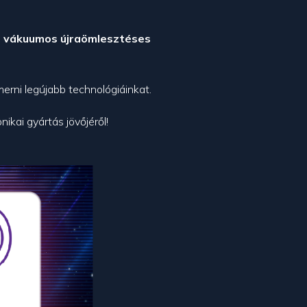
k, vákuumos újraömlesztéses
merni legújabb technológiáinkat.
kai gyártás jövőjéről!