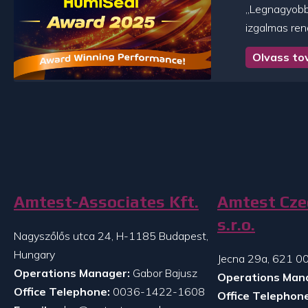
„Legnagyobb 
izgalmas ren
Olvass to
Amtest-Associates Kft.
Amtest Cze
s.r.o.
Nagyszőlős utca 24, H-1185 Budapest,
Hungary
Jecna 29a, 621 00
Operations Manager:
Gabor Bajusz
Operations Man
Office Telephone:
0036-1422-1608
Office Telephone