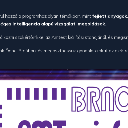
rul hozzá a programhoz olyan témákban, mint
fejlett anyago
éges intelligencia alapú vizsgálati megoldások
.
lkozni szakértőinkkel az Amtest kiállítási standjánál, és megis
k Önnel Brnóban, és megoszthassuk gondolatainkat az elektroni