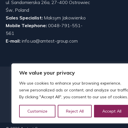
ul. Sandomierska 26a, 27-400 Ostrowiec
Św., Poland
Sales Specialist:
Maksym Jakowienko
Mobile Telephone:
0048-791-551-
561
E-mail:
info.ua@amtest-group.com
We value your privacy
We use cookies to enhance your browsing experience,
serve personalized ads or content, and analyze our traffic
By clicking "Accept All", you consent to our use of cookies.
Customize
Reject All
Accept All