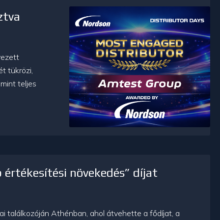
ztva
vezett
t tükrözi,
mint teljes
értékesítési növekedés” díjat
 találkozóján Athénban, ahol átvehette a fődíjat, a