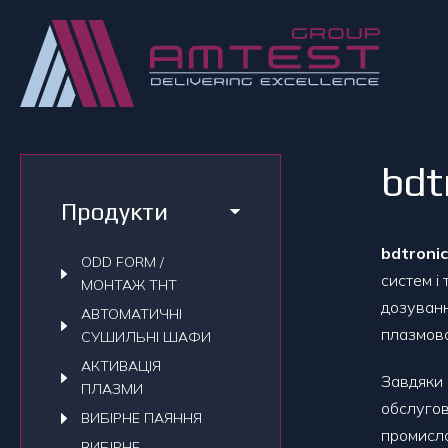
bdt
Продукти
bdtroni
ODD FORM /
систем і
МОНТАЖ THT
дозуванн
АВТОМАТИЧНI
плазмово
СУШИЛЬНI ШАФИ
АКТИВАЦІЯ
Завдяки 
ПЛАЗМИ
обслугов
ВИБІРНЕ ПАЯННЯ
промисло
ВИБІРНЕ