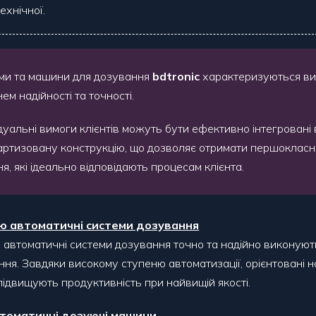
ехнічної.
ми та машини для дозування
bdtronic
характеризуються в
ем надійності та точності.
дуальні вимоги клієнтів можуть бути ефективно інтегровані
артизовану конструкцію, що дозволяє отримати першокласні
я, які ідеально відповідають процесам клієнта.
ю автоматичні системи дозування
 автоматичні системи дозування точно та надійно виконуют
ння. Завдяки високому ступеню автоматизації, орієнтовані 
 підвищують продуктивність при найвищій якості.
томатичні дозуючі машини