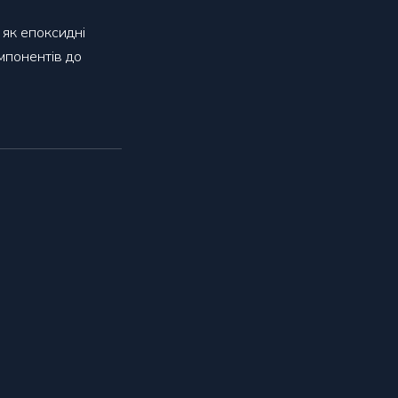
 як епоксидні
мпонентів до