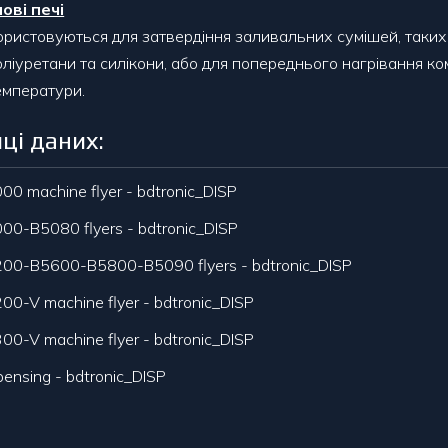
ові печі
ористовуються для затвердіння заливальних сумішей, таких
оліуретани та силікони, або для попереднього нагрівання ко
емператури.
ці даних:
00 machine flyer - bdtronic_DISP
00-B5080 flyers - bdtronic_DISP
00-B5600-B5800-B5090 flyers - bdtronic_DISP
00-V machine flyer - bdtronic_DISP
00-V machine flyer - bdtronic_DISP
pensing - bdtronic_DISP