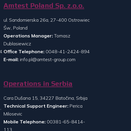
Amtest Poland Sp. z.o.o.
ul. Sandomierska 26a, 27-400 Ostrowiec
Św., Poland
Operations Manager:
Tomasz
Dublasiewicz
4
Office Telephone:
0048-41-2424-894
E-mail:
info.pl@amtest-group.com
Operations in Serbia
Cara Dušana 15, 34227 Batočina, Srbija
Technical Support Engineer:
Perica
,
Milosevic
Mobile Telephone:
00381-65-8414-
113