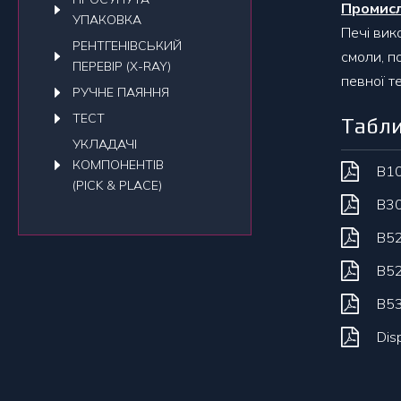
Промисл
УПАКОВКА
Печі вик
РЕНТГЕНІВСЬКИЙ
смоли, п
ПЕРЕВІР (X-RAY)
певної т
РУЧНЕ ПАЯННЯ
ТЕСТ
Табли
УКЛАДАЧI
КОМПОНЕНТІВ
B10
(PICK & PLACE)
B30
B52
B52
B53
Dis