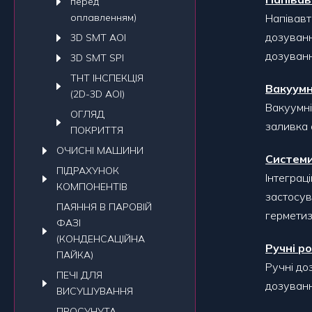
перед
оплавленням)
Напівавт
дозуванн
3D SMT AOI
дозуванн
3D SMT SPI
THT ІНСПЕКЦІЯ
Вакуумн
(2D-3D AOI)
Вакуумні
ОГЛЯД
заливка 
ПОКРИТТЯ
ОЧИСНI МАШИНИ
Системи
ПIДРАХУНОК
Інтеграц
КОМПОНЕНТIВ
застосув
ПАЯННЯ В ПАРОВІЙ
герметиз
ФАЗІ
(КОНДЕНСАЦІЙНА
Ручні ро
ПАЙКА)
Ручні до
ПЕЧI ДЛЯ
дозуванн
ВИСУШУВАННЯ
ПРОСУНУТА