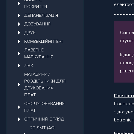
електрот
ПОКРИТТЯ
ДЕПАНЕЛIЗАЦIЯ
ДОЗУВАННЯ
Систе
ДРУК
ступен
КОНВЕКЦIЙНI ПЕЧI
ЛАЗЕРНЕ
Індиві
МАРКУВАННЯ
станд
ЛАК
рішенн
МАГАЗИНИ /
РОЗДІЛЬНИКИ ДЛЯ
ДРУКОВАНИХ
ПЛАТ
Повніст
Повністю
ОБСЛУГОВУВАННЯ
ПЛАТ
з дозува
ОПТИЧНИЙ ОГЛЯД
bdtronic
2D SMT (AOI
Напівав