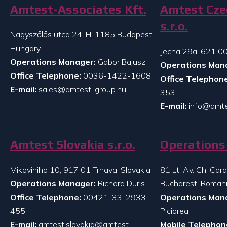
Amtest-Associates Kft.
Amtest Cze
s.r.o.
Nagyszőlős utca 24, H-1185 Budapest,
Hungary
Jecna 29a, 621 00
Operations Manager:
Gabor Bajusz
Operations Man
Office Telephone:
0036-1422-1608
Office Telephone
E-mail:
sales@amtest-group.hu
353
E-mail:
info@amte
Amtest Slovakia s.r.o.
Operations 
Mikoviniho 10, 917 01 Trnava, Slovakia
81 Lt. Av. Gh. Ca
Operations Manager:
Richard Duris
Bucharest, Roman
Office Telephone:
00421-33-2933-
Operations Man
455
Piciorea
E-mail:
amtest.slovakia@amtest-
Mobile Telephon