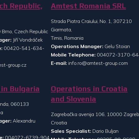
ch Republic,
Amtest Romania SRL
Strada Piatra Craiului, No. 1, 307210
Giarmata,
 Brno, Czech Republic
Timis, Romania
ager:
Jiří Vondráček
Operations Manager:
Gelu Stoian
:
00420-541-634-
Mobile Telephone:
004072-3170-64
E-mail:
info.ro@amtest-group.com
st-group.cz
in Bulgaria
Operations in Croatia
and Slovenia
randa, 060133
ia
Zagrebačka avenija 106, 10000 Zagreb
ager:
Alexandru
Croatia
Sales Specialist:
Dario Buljan
e:
004072-6739-904