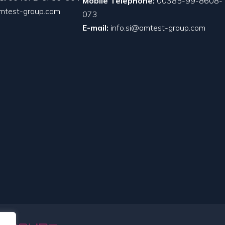
Mobile Telephone:
00385-99-8608-
mtest-group.com
073
E-mail:
info.si@amtest-group.com