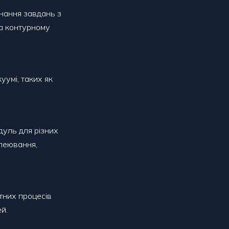
нання завдань з
та контурному
уумі, таких як
дуль для різних
клеювання,
ітних процесів
й.