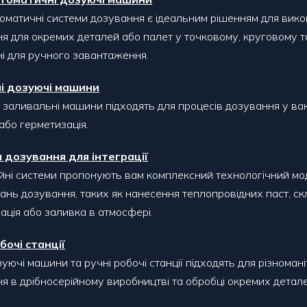
оматичні системи дозування є ідеальним рішенням для вико
я для окремих деталей або палет у точковому, круговому 
і для ручного завантаження.
і дозуючі машини
 заливальні машини підходять для процесів дозування у вак
або герметизація.
 дозування для інтеграції
ійні системи пропонують вам комплексний технологічний мо
ань дозування, таких як нанесення теплопровідних паст, с
ація або заливка в атмосфері.
бочі станції
зуючі машини та ручні робочі станції підходять для різноман
я в дрібносерійному виробництві та обробці окремих детале