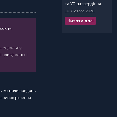
та УФ-затвердіння
10. Лютого 2026.
Читати далі
исоким
 в модульну,
 індивідуальні
ь всі види завдань
на ринок рішення