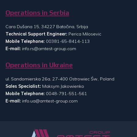
Operations in Serbia
Cara Dušana 15, 34227 Batočina, Srbija
Technical Support Engineer:
Perica Milosevic
Mobile Telephone:
00381-65-8414-113
E-mail:
info.rs@amtest-group.com
Operations in Ukraine
ul. Sandomierska 26a, 27-400 Ostrowiec Św., Poland
Sales Specialist:
Maksym Jakowienko
Mobile Telephone:
0048-791-551-561
E-mail:
info.ua@amtest-group.com