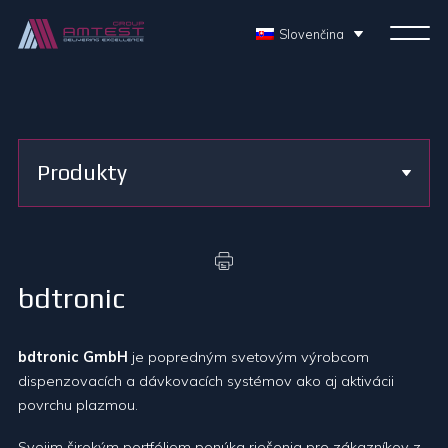
Slovenčina
Produkty
bdtronic
bdtronic GmbH
je popredným svetovým výrobcom
dispenzovacích a dávkovacích systémov ako aj aktivácii
povrchu plazmou.
Svojim širokým portfóliom ponúka riešenia pre zákazníkov z