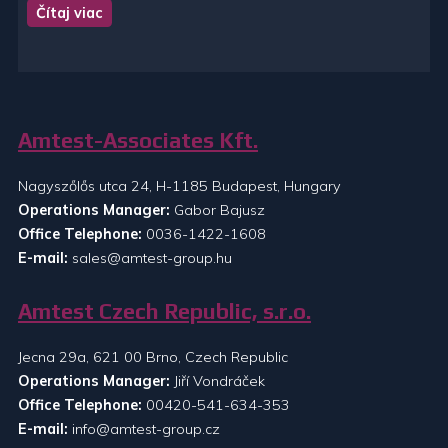
Čítaj viac
Amtest-Associates Kft.
Nagyszőlős utca 24, H-1185 Budapest, Hungary
Operations Manager:
Gabor Bajusz
Office Telephone:
0036-1422-1608
E-mail:
sales@amtest-group.hu
Amtest Czech Republic, s.r.o.
Jecna 29a, 621 00 Brno, Czech Republic
Operations Manager:
Jiří Vondráček
Office Telephone:
00420-541-634-353
E-mail:
info@amtest-group.cz