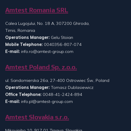
Amtest Romania SRL
Calea Lugojului, No. 18 A, 307200 Ghiroda,
Timis, Romania
Operations Manager:
Gelu Stoian
Mobile Telephone:
0040356-807-074
E-mail:
info.ro@amtest-group.com
Amtest Poland Sp. z.o.o.
ul. Sandomierska 26a, 27-400 Ostrowiec Św., Poland
Operations Manager:
Tomasz Dublasiewicz
Office Telephone:
0048-41-2424-894
E-mail:
info.pl@amtest-group.com
Amtest Slovakia s.r.o.
Mikoviniho 10, 917 01 Trnava, Slovakia