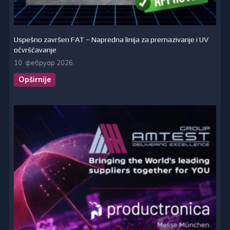
Uspešno završen FAT – Napredna linija za premazivanje i UV
očvršćavanje
10. фебруар 2026.
Opširnije