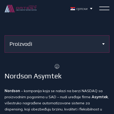
српски
Proizvodi
Nordson Asymtek
Nordson
– kompanija koja se nalazi na berzi NASDAQ sa
proizvodnim pogonima u SAD – nudi uređaje firme
Asymtek
,
višestruko nagrađene automatizovane sisteme za
dispensing, koji obezbeđuju brzinu, kvalitet i fleksibilnost u