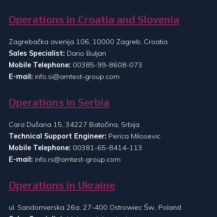
Operations in Croatia and Slovenia
Zagrebačka avenija 106, 10000 Zagreb, Croatia
Sales Specialist:
Dario Buljan
Mobile Telephone:
00385-99-8608-073
E-mail:
info.si@amtest-group.com
Operations in Serbia
Cara Dušana 15, 34227 Batočina, Srbija
Technical Support Engineer:
Perica Milosevic
Mobile Telephone:
00381-65-8414-113
E-mail:
info.rs@amtest-group.com
Operations in Ukraine
ul. Sandomierska 26a, 27-400 Ostrowiec Św., Poland