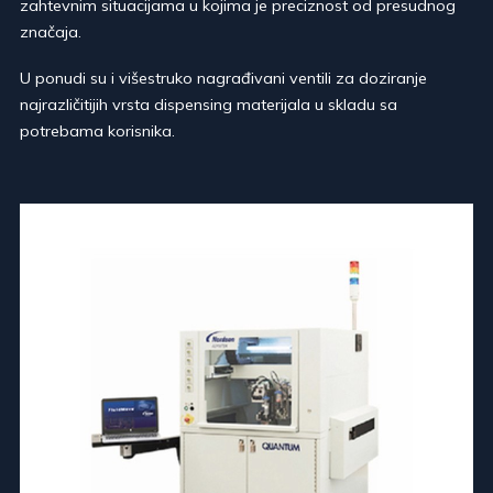
zahtevnim situacijama u kojima je preciznost od presudnog
značaja.
U ponudi su i višestruko nagrađivani ventili za doziranje
najrazličitijih vrsta dispensing materijala u skladu sa
potrebama korisnika.