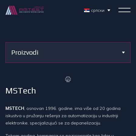
српски
Proizvodi
MSTech
MSTECH
, osnovan 1996. godine, ima više od 20 godina
iskustva u pružanju rešenja za automatizaciju u industriji
elektronike, specijalizujući se za depanelizaciju.
Tokom godina, kompanija se pozicionirala kao lider u