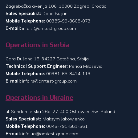
Zagrebačka avenija 106, 10000 Zagreb, Croatia
Sales Specialist:
Dario Buljan
Mobile Telephone:
00385-99-8608-073
E-mail:
info.si@amtest-group.com
Operations in Serbia
Cara Dušana 15, 34227 Batočina, Srbija
Technical Support Engineer:
Perica Milosevic
Mobile Telephone:
00381-65-8414-113
E-mail:
info.rs@amtest-group.com
Operations in Ukraine
ul. Sandomierska 26a, 27-400 Ostrowiec Św., Poland
Sales Specialist:
Maksym Jakowienko
Mobile Telephone:
0048-791-551-561
E-mail:
info.ua@amtest-group.com