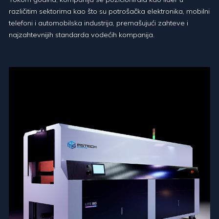
različitim sektorima kao što su potrošačka elektronika, mobilni
telefoni i automobilska industrija, premašujući zahteve i
najzahtevnijih standarda vodećih kompanija.