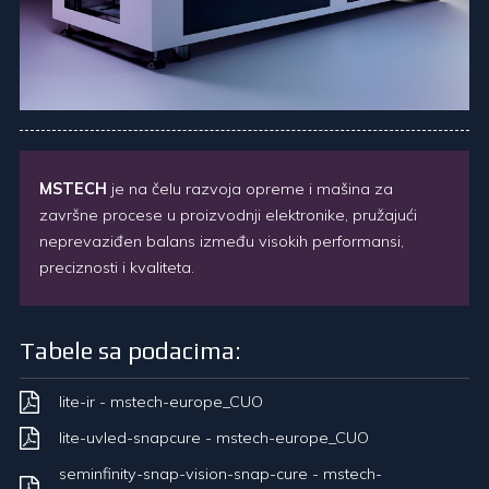
MSTECH
je na čelu razvoja opreme i mašina za
završne procese u proizvodnji elektronike, pružajući
neprevaziđen balans između visokih performansi,
preciznosti i kvaliteta.
Tabele sa podacima:
lite-ir - mstech-europe_CUO
lite-uvled-snapcure - mstech-europe_CUO
seminfinity-snap-vision-snap-cure - mstech-