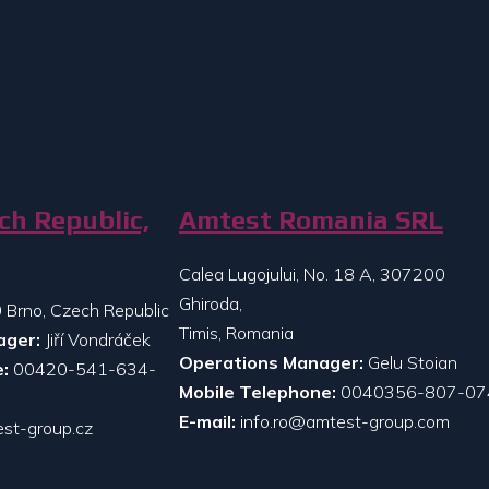
ch Republic,
Amtest Romania SRL
Calea Lugojului, No. 18 A, 307200
Ghiroda,
 Brno, Czech Republic
Timis, Romania
ager:
Jiří Vondráček
Operations Manager:
Gelu Stoian
:
00420-541-634-
Mobile Telephone:
0040356-807-07
E-mail:
info.ro@amtest-group.com
st-group.cz