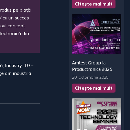
Citeşte mai mult
trodus pe pia
ț
ă
V cu un succes
oul concept
lectronică din
Amtest Group la
ă, Industry 4.0 –
Productronica 2025
ț
e din industria
20. octombrie 2025.
Citeşte mai mult