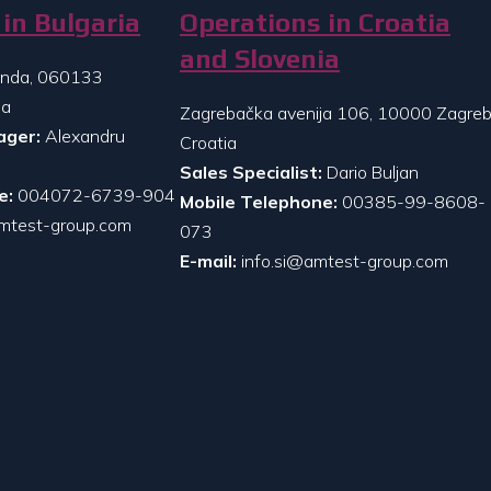
in Bulgaria
Operations in Croatia
and Slovenia
randa, 060133
ia
Zagrebačka avenija 106, 10000 Zagreb
ager:
Alexandru
Croatia
Sales Specialist:
Dario Buljan
e:
004072-6739-904
Mobile Telephone:
00385-99-8608-
mtest-group.com
073
E-mail:
info.si@amtest-group.com