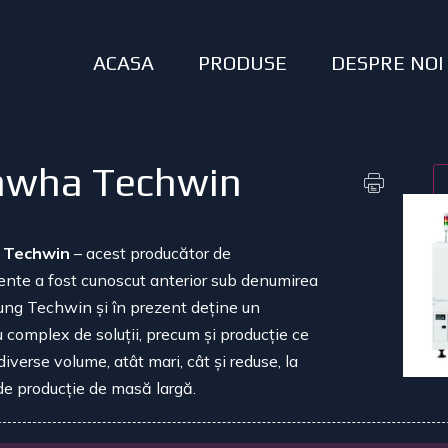
ACASA
PRODUSE
DESPRE NOI
wha Techwin
 Techwin
– acest producător de
nte a fost cunoscut anterior sub denumirea
ung Techwin
ș
i în prezent de
ț
ine un
u complex de solu
ț
ii, precum
ș
i produc
ț
ie ce
iverse volume, atât mari, cât
ș
i reduse, la
 de produc
ț
ie de masă largă.