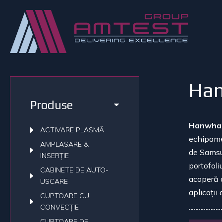
Han
Produse
Hanwha
ACTIVARE PLASMĂ
echipame
AMPLASARE &
de Sams
INSERȚIE
portofoli
CABINETE DE AUTO-
acoperă d
USCARE
aplica
ț
ii
CUPTOARE CU
CONVECȚIE
CUPTOARE DE