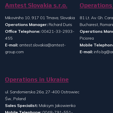
Amtest Slovakia s.r.o.
Operations 
Mikoviniho 10, 917 01 Trnava, Slovakia
81 Lt. Av. Gh. Ca
Operations Manager:
Richard Duris
Bucharest, Roman
Office Telephone:
00421-33-2933-
Operations Man
455
Piciorea
E-mail:
amtest.slovakia@amtest-
Mobile Telephon
group.com
E-mail:
info.bg@a
Operations in Ukraine
ul. Sandomierska 26a, 27-400 Ostrowiec
Św., Poland
Sales Specialist:
Maksym Jakowienko
Mobile Telephone:
0048-791-551-