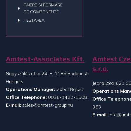
TAIERE SI FORMARE
DE COMPONENTE
TESTAREA
Amtest-Associates Kft.
Amtest Cze
s.r.o.
Nagyszőlős utca 24, H-1185 Budapest,
Hungary
Jecna 29a, 621 00
Operations Manager:
Gabor Bajusz
Operations Man
Office Telephone:
0036-1422-1608
Office Telephone
E-mail:
sales@amtest-group.hu
353
E-mail:
info@amte