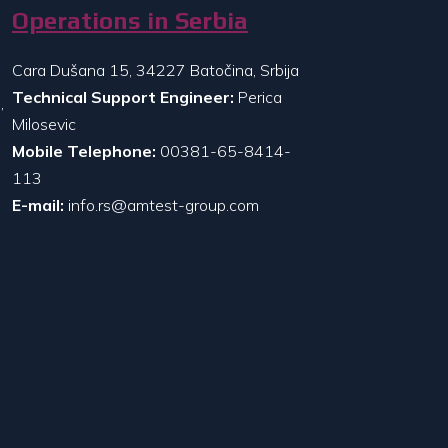
Operations in Serbia
Cara Dušana 15, 34227 Batočina, Srbija
Technical Support Engineer:
Perica
,
Milosevic
Mobile Telephone:
00381-65-8414-
113
E-mail:
info.rs@amtest-group.com