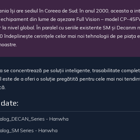
nia î
ș
i are sediul în Coreea de Sud; în anul 2000, aceasta a in
 echipament din lume de a
ș
ezare Full Vision – model CP-45F
r la nivel global. În paralel cu seriile existente SM
ș
i Decanm n
 îndepline
ș
te cerin
ț
ele celor mai noi tehnologii de pe pia
ț
a e
 noastre.
 se concentrează pe solu
ț
ii inteligente, trasabilitate complet
l este de a oferi o solu
ț
ie pregătită pentru cele mai noi tendin
că.
 date:
alog_DECAN_Series - Hanwha
alog_SM Series - Hanwha