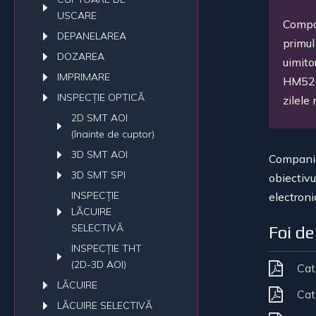
USCARE
Compa
DEPANELAREA
primul
DOZAREA
uimito
IMPRIMARE
HM520
INSPECȚIE OPTICĂ
zilele
2D SMT AOI
(înainte de cuptor)
3D SMT AOI
Compania
3D SMT SPI
obiectivu
INSPECȚIE
electroni
LĂCUIRE
SELECTIVĂ
Foi de
INSPECȚIE THT
(2D-3D AOI)
Cat
LĂCUIRE
Cat
LĂCUIRE SELECTIVĂ