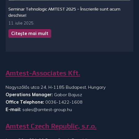
Seminar Tehnologic AMTEST 2025 – Înscrierile sunt acum
deschise!
11. iulie 2025.
Citeşte mai mult
Amtest-Associates Kft.
Nagyszőlős utca 24, H-1185 Budapest, Hungary
Operations Manager:
Gabor Bajusz
Office Telephone:
0036-1422-1608
E-mail:
sales@amtest-group.hu
Amtest Czech Republic, s.r.o.