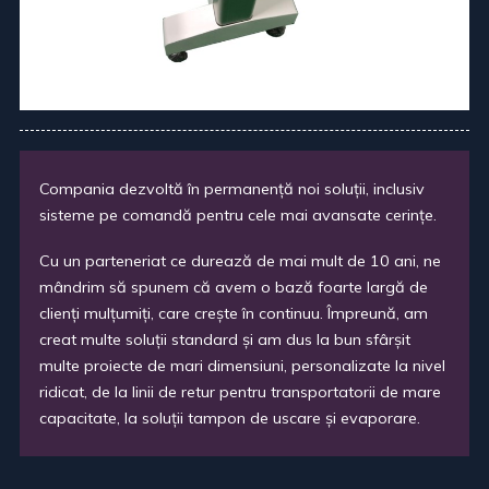
Compania dezvoltă în permanen
ț
ă noi solu
ț
ii, inclusiv
sisteme pe comandă pentru cele mai avansate cerin
ț
e.
Cu un parteneriat ce durează de mai mult de 10 ani, ne
mândrim să spunem că avem o bază foarte largă de
clien
ț
i mul
ț
umi
ț
i, care cre
ș
te în continuu. Împreună, am
creat multe solu
ț
ii standard
ș
i am dus la bun sfâr
ș
it
multe proiecte de mari dimensiuni, personalizate la nivel
ridicat, de la linii de retur pentru transportatorii de mare
capacitate, la solu
ț
ii tampon de uscare
ș
i evaporare.