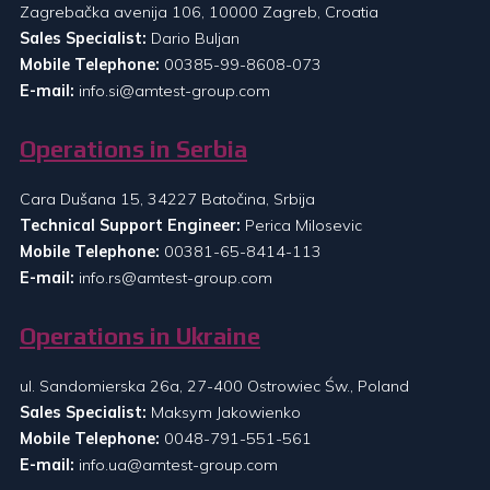
Zagrebačka avenija 106, 10000 Zagreb, Croatia
Sales Specialist:
Dario Buljan
Mobile Telephone:
00385-99-8608-073
E-mail:
info.si@amtest-group.com
Operations in Serbia
Cara Dušana 15, 34227 Batočina, Srbija
Technical Support Engineer:
Perica Milosevic
Mobile Telephone:
00381-65-8414-113
E-mail:
info.rs@amtest-group.com
Operations in Ukraine
ul. Sandomierska 26a, 27-400 Ostrowiec Św., Poland
Sales Specialist:
Maksym Jakowienko
Mobile Telephone:
0048-791-551-561
E-mail:
info.ua@amtest-group.com