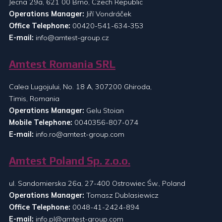
Jecna 29a, 621 00 Brno, Czech Republic
Operations Manager:
Jiří Vondráček
Office Telephone:
00420-541-634-353
E-mail:
info@amtest-group.cz
Amtest Romania SRL
Calea Lugojului, No. 18 A, 307200 Ghiroda,
Timis, Romania
Operations Manager:
Gelu Stoian
Mobile Telephone:
0040356-807-074
E-mail:
info.ro@amtest-group.com
Amtest Poland Sp. z.o.o.
ul. Sandomierska 26a, 27-400 Ostrowiec Św., Poland
Operations Manager:
Tomasz Dublasiewicz
Office Telephone:
0048-41-2424-894
E-mail:
info.pl@amtest-group.com