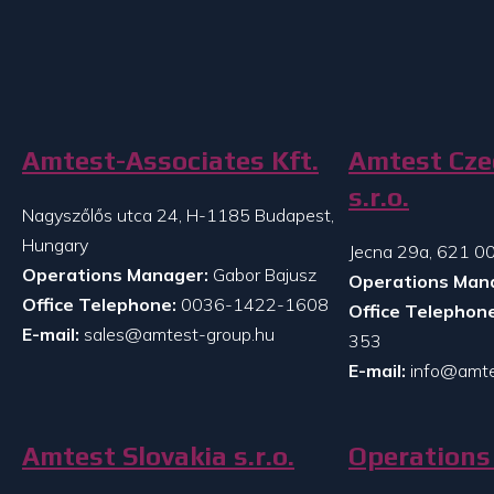
Amtest-Associates Kft.
Amtest Cze
s.r.o.
Nagyszőlős utca 24, H-1185 Budapest,
Hungary
Jecna 29a, 621 00
Operations Manager:
Gabor Bajusz
Operations Man
Office Telephone:
0036-1422-1608
Office Telephone
E-mail:
sales@amtest-group.hu
353
E-mail:
info@amte
Amtest Slovakia s.r.o.
Operations 