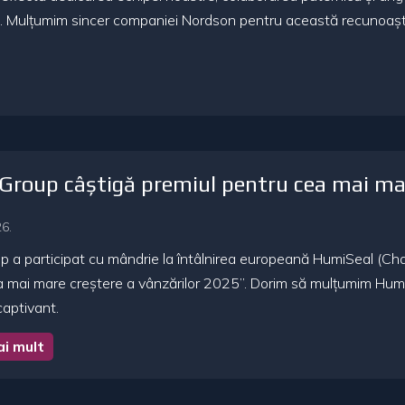
ștri. Mulțumim sincer companiei Nordson pentru această recunoaște
roup câștigă premiul pentru cea mai mar
6.
 a participat cu mândrie la întâlnirea europeană HumiSeal (Cha
ea mai mare creștere a vânzărilor 2025”. Dorim să mulțumim Hum
captivant.
ai mult