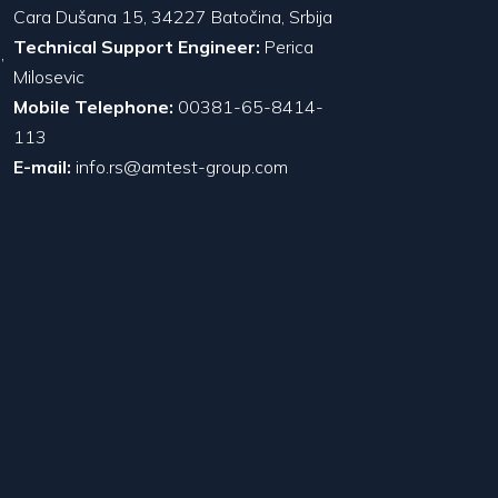
Cara Dušana 15, 34227 Batočina, Srbija
Technical Support Engineer:
Perica
,
Milosevic
Mobile Telephone:
00381-65-8414-
113
E-mail:
info.rs@amtest-group.com