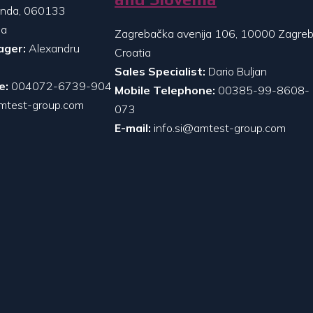
randa, 060133
ia
Zagrebačka avenija 106, 10000 Zagreb
ager:
Alexandru
Croatia
Sales Specialist:
Dario Buljan
e:
004072-6739-904
Mobile Telephone:
00385-99-8608-
mtest-group.com
073
E-mail:
info.si@amtest-group.com