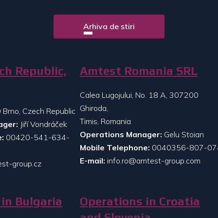
Arhiva de stiri
ch Republic,
Amtest Romania SRL
Calea Lugojului, No. 18 A, 307200
Ghiroda,
 Brno, Czech Republic
Timis, Romania
ager:
Jiří Vondráček
Operations Manager:
Gelu Stoian
:
00420-541-634-
Mobile Telephone:
0040356-807-07
E-mail:
info.ro@amtest-group.com
st-group.cz
in Bulgaria
Operations in Croatia
and Slovenia