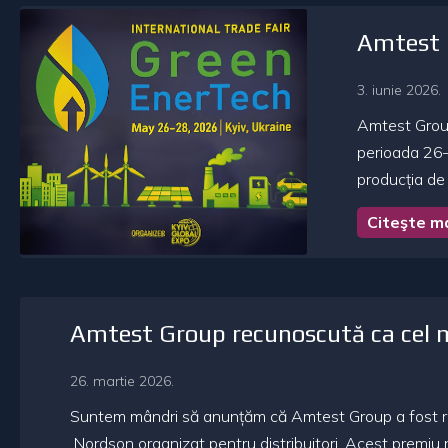
Amtest G
3. iunie 2026.
Amtest Group 
perioada 26–
producția de 
Citeşte m
Amtest Group recunoscută ca cel m
26. martie 2026.
Suntem mândri să anunțăm că Amtest Group a fost recu
Nordson organizat pentru distribuitori. Acest premiu 