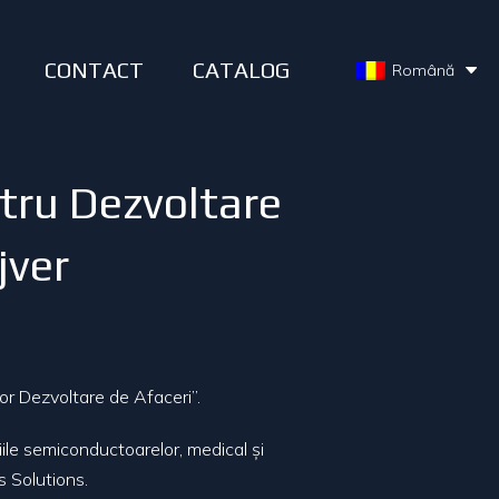
CONTACT
CATALOG
Română
ntru Dezvoltare
jver
or Dezvoltare de Afaceri”.
ile semiconductoarelor, medical și
s Solutions.