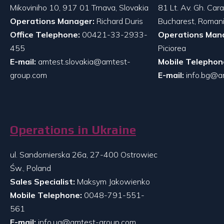
Mikoviniho 10, 917 01 Trnava, Slovakia
81 Lt. Av. Gh. Ca
Operations Manager:
Richard Duris
Bucharest, Roman
Office Telephone:
00421-33-2933-
Operations Man
455
Piciorea
E-mail:
amtest.slovakia@amtest-
Mobile Telephon
group.com
E-mail:
info.bg@a
Operations in Ukraine
ul. Sandomierska 26a, 27-400 Ostrowiec
Św., Poland
Sales Specialist:
Maksym Jakowienko
Mobile Telephone:
0048-791-551-
561
E-mail:
info.ua@amtest-group.com