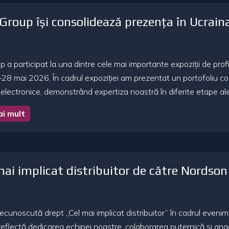
roup își consolidează prezența în Ucrain
a participat la una dintre cele mai importante expoziții de profi
28 mai 2026. În cadrul expoziției am prezentat un portofoliu com
electronice, demonstrând expertiza noastră în diferite etape ale p
ai mult
ai implicat distribuitor de către Nordson
noscută drept „Cel mai implicat distribuitor” în cadrul evenim
reflectă dedicarea echipei noastre, colaborarea puternică și an