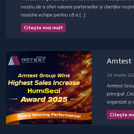
nostru de a oferi valoare partenerilor și clienților no
noastre echipe pentru că a […]
Citeşte mai mult
Amtest G
24. martie 202
Amtest Group
principal „C
organizat și 
Citeşte m