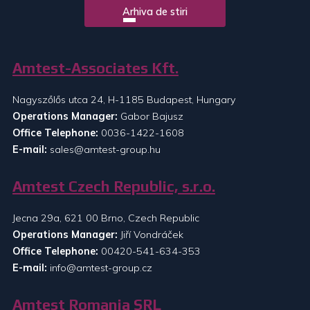
Arhiva de stiri
Amtest-Associates Kft.
Nagyszőlős utca 24, H-1185 Budapest, Hungary
Operations Manager:
Gabor Bajusz
Office Telephone:
0036-1422-1608
E-mail:
sales@amtest-group.hu
Amtest Czech Republic, s.r.o.
Jecna 29a, 621 00 Brno, Czech Republic
Operations Manager:
Jiří Vondráček
Office Telephone:
00420-541-634-353
E-mail:
info@amtest-group.cz
Amtest Romania SRL