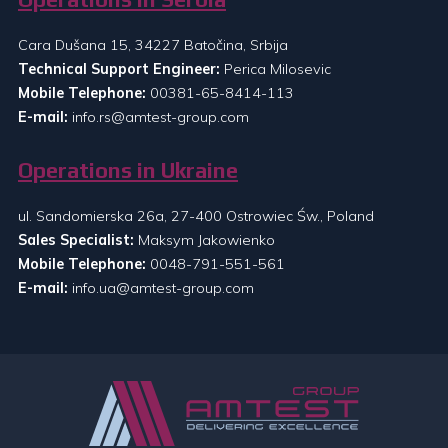
Cara Dušana 15, 34227 Batočina, Srbija
Technical Support Engineer:
Perica Milosevic
Mobile Telephone:
00381-65-8414-113
E-mail:
info.rs@amtest-group.com
Operations in Ukraine
ul. Sandomierska 26a, 27-400 Ostrowiec Św., Poland
Sales Specialist:
Maksym Jakowienko
Mobile Telephone:
0048-791-551-561
E-mail:
info.ua@amtest-group.com