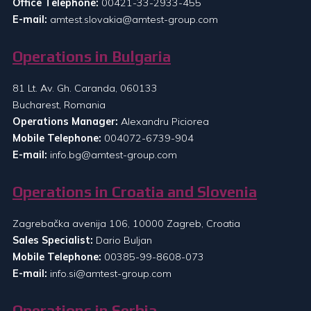
Office Telephone:
00421-33-2933-455
E-mail:
amtest.slovakia@amtest-group.com
Operations in Bulgaria
81 Lt. Av. Gh. Caranda, 060133
Bucharest, Romania
Operations Manager:
Alexandru Piciorea
Mobile Telephone:
004072-6739-904
E-mail:
info.bg@amtest-group.com
Operations in Croatia and Slovenia
Zagrebačka avenija 106, 10000 Zagreb, Croatia
Sales Specialist:
Dario Buljan
Mobile Telephone:
00385-99-8608-073
E-mail:
info.si@amtest-group.com
Operations in Serbia