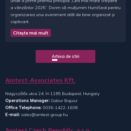
unde a primit premiul principal „Cea mai mare creștere
a vânzărilor 2025”. Dorim să mulțumim HumiSeal pentru
organizarea unui eveniment atât de bine organizat și
captivant.
Citeşte mai mult
Arhiva de stiri
Amtest-Associates Kft.
Nagyszőlős utca 24, H-1185 Budapest, Hungary
Operations Manager:
Gabor Bajusz
Office Telephone:
0036-1422-1608
E-mail:
sales@amtest-group.hu
Amtest Czech Republic, s.r.o.