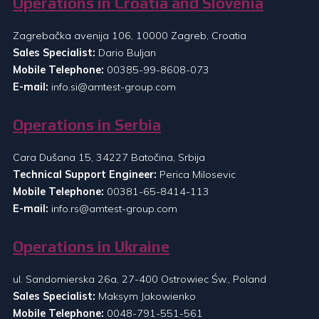
Operations in Croatia and Slovenia
Zagrebačka avenija 106, 10000 Zagreb, Croatia
Sales Specialist:
Dario Buljan
Mobile Telephone:
00385-99-8608-073
E-mail:
info.si@amtest-group.com
Operations in Serbia
Cara Dušana 15, 34227 Batočina, Srbija
Technical Support Engineer:
Perica Milosevic
Mobile Telephone:
00381-65-8414-113
E-mail:
info.rs@amtest-group.com
Operations in Ukraine
ul. Sandomierska 26a, 27-400 Ostrowiec Św., Poland
Sales Specialist:
Maksym Jakowienko
Mobile Telephone:
0048-791-551-561