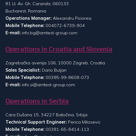
81 Lt. Av. Gh. Caranda, 060133
Bucharest, Romania
Operations Manager:
Alexandru Piciorea
Mobile Telephone:
004072-6739-904
E-mail:
info.bg@amtest-group.com
Operations in Croatia and Slovenia
Zagrebačka avenija 106, 10000 Zagreb, Croatia
Sales Specialist:
Dario Buljan
Mobile Telephone:
00385-99-8608-073
E-mail:
info.si@amtest-group.com
Operations in Serbia
Cara Dušana 15, 34227 Batočina, Srbija
Technical Support Engineer:
Perica Milosevic
Mobile Telephone:
00381-65-8414-113