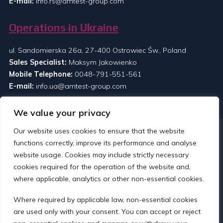
E-mail:
info.rs@amtest-group.com
Operations in Ukraine
ul. Sandomierska 26a, 27-400 Ostrowiec Św., Poland
Sales Specialist:
Maksym Jakowienko
Mobile Telephone:
0048-791-551-561
E-mail:
info.ua@amtest-group.com
We value your privacy
Our website uses cookies to ensure that the website
functions correctly, improve its performance and analyse
website usage. Cookies may include strictly necessary
cookies required for the operation of the website and,
where applicable, analytics or other non-essential cookies.
Links
Where required by applicable law, non-essential cookies
O nas
are used only with your consent. You can accept or reject