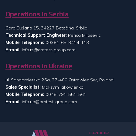
Operations in Serbia
Cara Dušana 15, 34227 Batočina, Srbija
Technical Support Engineer:
Perica Milosevic
Mobile Telephone:
00381-65-8414-113
E-mail:
info.rs@amtest-group.com
Operations in Ukraine
ul. Sandomierska 26a, 27-400 Ostrowiec Św., Poland
Sales Specialist:
Maksym Jakowienko
Mobile Telephone:
0048-791-551-561
E-mail:
info.ua@amtest-group.com