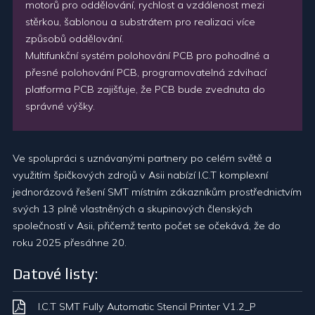
motorů pro oddělování, rychlost a vzdálenost mezi
stěrkou, šablonou a substrátem pro realizaci více
způsobů oddělování.
Multifunkční systém polohování PCB pro pohodlné a
přesné polohování PCB, programovatelná zdvihací
platforma PCB zajišťuje, že PCB bude zvednuta do
správné výšky.
Ve spolupráci s uznávanými partnery po celém světě a
využitím špičkových zdrojů v Asii nabízí I.C.T komplexní
jednorázová řešení SMT místním zákazníkům prostřednictvím
svých 13 plně vlastněných a skupinových členských
společností v Asii, přičemž tento počet se očekává, že do
roku 2025 přesáhne 20.
Datové listy:
I.C.T SMT Fully Automatic Stencil Printer V1.2_P