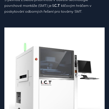
povrchové montáže (SMT) je
I.C.T
klíčovým hráčem v
poskytování odborných řešení pro továrny SMT.