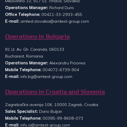
Mikoviniho 10, 917 01 Trnava, Slovakia
Operations Manager:
Richard Duris
Office Telephone:
00421-33-2933-455
E-mail:
amtest.slovakia@amtest-group.com
Operations in Bulgaria
81 Lt. Av. Gh. Caranda, 060133
Bucharest, Romania
Operations Manager:
Alexandru Piciorea
Mobile Telephone:
004072-6739-904
E-mail:
info.bg@amtest-group.com
Operations in Croatia and Slovenia
Zagrebačka avenija 106, 10000 Zagreb, Croatia
Sales Specialist:
Dario Buljan
Mobile Telephone:
00385-99-8608-073
E-mail:
info.si@amtest-group.com