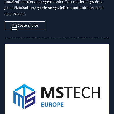
používají infračervené vytvrzování. Tyto moderní systémy
jsou přizpůsobeny rychle se vyvíjejícím potřebám procesů
vytvrzovaní.
Přečtěte si více