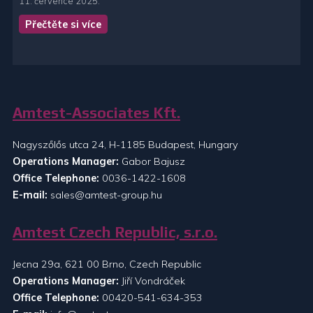
11. července 2025.
Přečtěte si více
Amtest-Associates Kft.
Nagyszőlős utca 24, H-1185 Budapest, Hungary
Operations Manager:
Gabor Bajusz
Office Telephone:
0036-1422-1608
E-mail:
sales@amtest-group.hu
Amtest Czech Republic, s.r.o.
Jecna 29a, 621 00 Brno, Czech Republic
Operations Manager:
Jiří Vondráček
Office Telephone:
00420-541-634-353