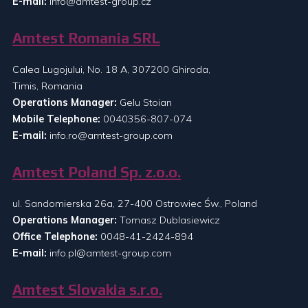
E-mail:
info@amtest-group.cz
Amtest Romania SRL
Calea Lugojului, No. 18 A, 307200 Ghiroda,
Timis, Romania
Operations Manager:
Gelu Stoian
Mobile Telephone:
0040356-807-074
E-mail:
info.ro@amtest-group.com
Amtest Poland Sp. z.o.o.
ul. Sandomierska 26a, 27-400 Ostrowiec Św., Poland
Operations Manager:
Tomasz Dublasiewicz
Office Telephone:
0048-41-2424-894
E-mail:
info.pl@amtest-group.com
Amtest Slovakia s.r.o.