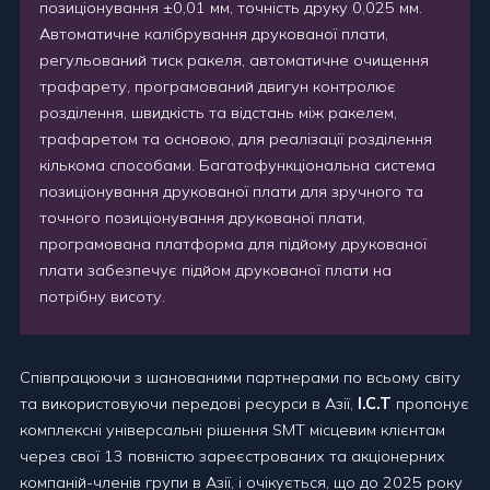
позиціонування ±0,01 мм, точність друку 0,025 мм.
Автоматичне калібрування друкованої плати,
регульований тиск ракеля, автоматичне очищення
трафарету, програмований двигун контролює
розділення, швидкість та відстань між ракелем,
трафаретом та основою, для реалізації розділення
кількома способами. Багатофункціональна система
позиціонування друкованої плати для зручного та
точного позиціонування друкованої плати,
програмована платформа для підйому друкованої
плати забезпечує підйом друкованої плати на
потрібну висоту.
Співпрацюючи з шанованими партнерами по всьому світу
та використовуючи передові ресурси в Азії,
I.C.T
пропонує
комплексні універсальні рішення SMT місцевим клієнтам
через свої 13 повністю зареєстрованих та акціонерних
компаній-членів групи в Азії, і очікується, що до 2025 року