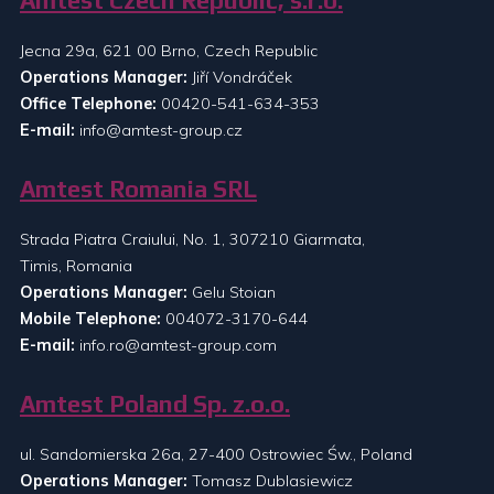
Amtest Czech Republic, s.r.o.
Jecna 29a, 621 00 Brno, Czech Republic
Operations Manager:
Jiří Vondráček
Office Telephone:
00420-541-634-353
E-mail:
info@amtest-group.cz
Amtest Romania SRL
Strada Piatra Craiului, No. 1, 307210 Giarmata,
Timis, Romania
Operations Manager:
Gelu Stoian
Mobile Telephone:
004072-3170-644
E-mail:
info.ro@amtest-group.com
Amtest Poland Sp. z.o.o.
ul. Sandomierska 26a, 27-400 Ostrowiec Św., Poland
Operations Manager:
Tomasz Dublasiewicz