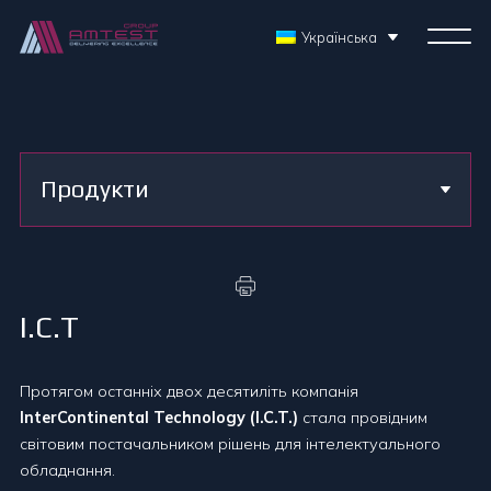
Українська
Продукти
I.C.T
Протягом останніх двох десятиліть компанія
InterContinental Technology (I.C.T.)
стала провідним
світовим постачальником рішень для інтелектуального
обладнання.