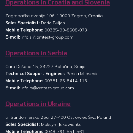
Operations in Croatia and Slovenia
Zagrebačka avenija 106, 10000 Zagreb, Croatia
Sales Specialist:
Dario Buljan
Mobile Telephone:
00385-99-8608-073
E-mail:
info.si@amtest-group.com
Operations in Serbia
Cara Dušana 15, 34227 Batočina, Srbija
Technical Support Engineer:
Perica Milosevic
Mobile Telephone:
00381-65-8414-113
E-mail:
info.rs@amtest-group.com
Operations in Ukraine
ul. Sandomierska 26a, 27-400 Ostrowiec Św., Poland
Sales Specialist:
Maksym Jakowienko
Mobile Telephone:
0048-791-551-561