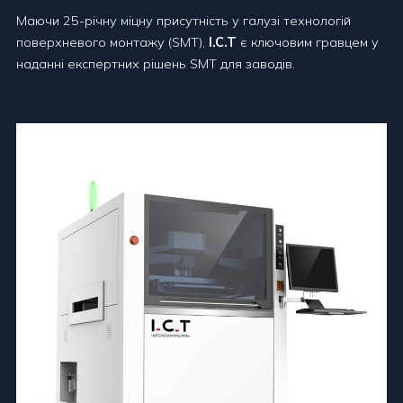
Маючи 25-річну міцну присутність у галузі технологій
поверхневого монтажу (SMT),
I.C.T
є ключовим гравцем у
наданні експертних рішень SMT для заводів.