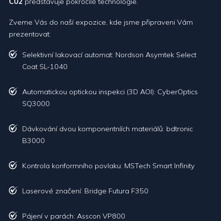
C02
představuje pokročilé technologie.
Zveme Vás do naší expozice, kde jsme připraveni Vám
prezentovat:
Selektivní lakovací automat: Nordson Asymtek Select
Coat SL-1040
Automatickou optickou inspekci (3D AOI): CyberOptics
SQ3000
Dávkování dvou komponentníích materiálů: bdtronic
B3000
Kontrola konformního povlaku: MSTech Smart Infinity
Laserové značení: Bridge Futura F350
Pájení v parách: Asscon VP800