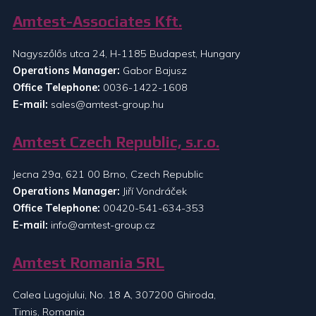
Amtest-Associates Kft.
Nagyszőlős utca 24, H-1185 Budapest, Hungary
Operations Manager:
Gabor Bajusz
Office Telephone:
0036-1422-1608
E-mail:
sales@amtest-group.hu
Amtest Czech Republic, s.r.o.
Jecna 29a, 621 00 Brno, Czech Republic
Operations Manager:
Jiří Vondráček
Office Telephone:
00420-541-634-353
E-mail:
info@amtest-group.cz
Amtest Romania SRL
Calea Lugojului, No. 18 A, 307200 Ghiroda,
Timis, Romania