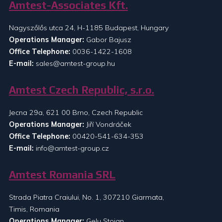
Amtest-Associates Kft.
Nagyszőlős utca 24, H-1185 Budapest, Hungary
Operations Manager:
Gabor Bajusz
Office Telephone:
0036-1422-1608
E-mail:
sales@amtest-group.hu
Amtest Czech Republic, s.r.o.
Jecna 29a, 621 00 Brno, Czech Republic
Operations Manager:
Jiří Vondráček
Office Telephone:
00420-541-634-353
E-mail:
info@amtest-group.cz
Amtest Romania SRL
Strada Piatra Craiului, No. 1, 307210 Giarmata,
Timis, Romania
Operations Manager:
Gelu Stoian