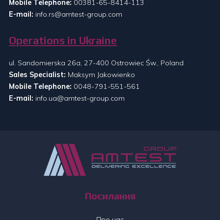
Mobile Telephone:
00381-65-8414-113
E-mail:
info.rs@amtest-group.com
Operations in Ukraine
ul. Sandomierska 26a, 27-400 Ostrowiec Św., Poland
Sales Specialist:
Maksym Jakowienko
Mobile Telephone:
0048-791-551-561
E-mail:
info.ua@amtest-group.com
Посилання
Про нас