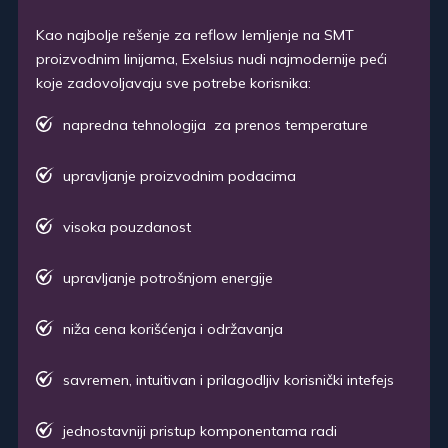
Kao najbolje rešenje za reflow lemljenje na SMT
proizvodnim linijama, Exelsius nudi najmodernije peći
koje zadovoljavaju sve potrebe korisnika:
napredna tehnologija za prenos temperature
upravljanje proizvodnim podacima
visoka pouzdanost
upravljanje potrošnjom energije
niža cena korišćenja i održavanja
savremen, intuitivan i prilagodljiv korisnički intefejs
jednostavniji pristup komponentama radi