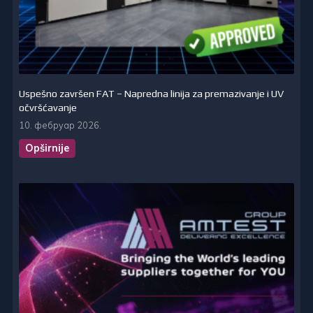
Uspešno završen FAT – Napredna linija za premazivanje i UV
očvršćavanje
10. фебруар 2026.
Opširnije