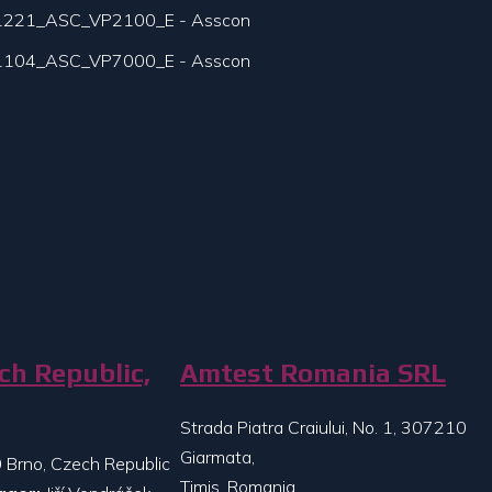
1221_ASC_VP2100_E - Asscon
1104_ASC_VP7000_E - Asscon
ch Republic,
Amtest Romania SRL
Strada Piatra Craiului, No. 1, 307210
Giarmata,
 Brno, Czech Republic
Timis, Romania