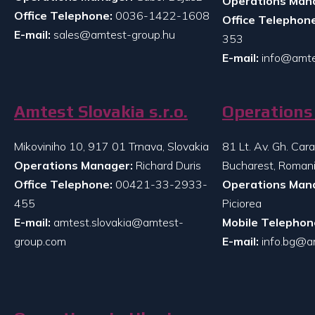
Operations Man
Office Telephone:
0036-1422-1608
Office Telephone
E-mail:
sales@amtest-group.hu
353
E-mail:
info@amte
Amtest Slovakia s.r.o.
Operations 
Mikoviniho 10, 917 01 Trnava, Slovakia
81 Lt. Av. Gh. Ca
Operations Manager:
Richard Duris
Bucharest, Roman
Office Telephone:
00421-33-2933-
Operations Man
455
Piciorea
E-mail:
amtest.slovakia@amtest-
Mobile Telephon
group.com
E-mail:
info.bg@a