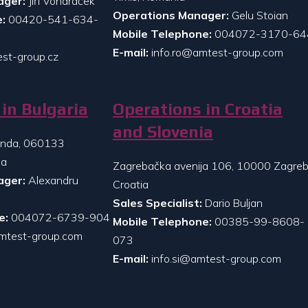
ager:
Jiří Vondráček
Operations Manager:
Gelu Stoian
:
00420-541-634-
Mobile Telephone:
004072-3170-64
E-mail:
info.ro@amtest-group.com
st-group.cz
in Bulgaria
Operations in Croatia
and Slovenia
randa, 060133
ia
Zagrebačka avenija 106, 10000 Zagreb
ager:
Alexandru
Croatia
Sales Specialist:
Dario Buljan
e:
004072-6739-904
Mobile Telephone:
00385-99-8608-
mtest-group.com
073
E-mail:
info.si@amtest-group.com