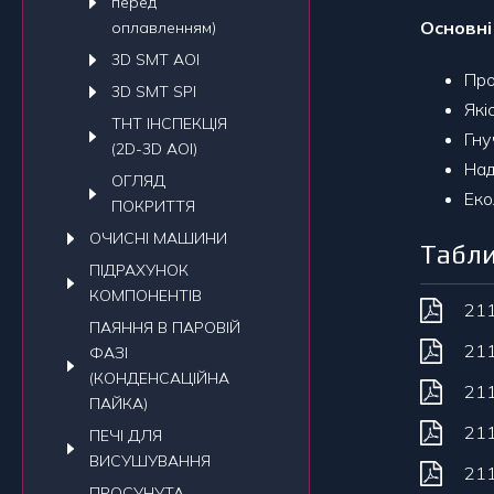
перед
Основн
оплавленням)
3D SMT AOI
Про
3D SMT SPI
Які
THT ІНСПЕКЦІЯ
Гну
(2D-3D AOI)
Над
ОГЛЯД
Еко
ПОКРИТТЯ
ОЧИСНI МАШИНИ
Табли
ПIДРАХУНОК
КОМПОНЕНТIВ
21
ПАЯННЯ В ПАРОВІЙ
21
ФАЗІ
(КОНДЕНСАЦІЙНА
21
ПАЙКА)
21
ПЕЧI ДЛЯ
ВИСУШУВАННЯ
21
ПРОСУНУТА