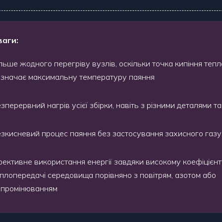
аги:
льше жодного перегріву вузлів, оскільки точка кипіння тепл
изначає максимальну температуру паяння
зперервний нагрів усієї збірки, навіть з різними деталями 
зкисневий процес паяння без застосування захисного газу
ективне використання енергії завдяки високому коефіцієн
плопередачі середовища порівняно з повітрям, азотом або
ипромінюванням