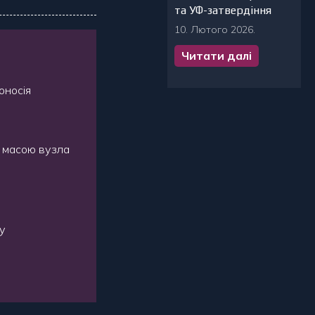
та УФ-затвердіння
10. Лютого 2026.
Читати далі
оносія
та масою вузла
ту