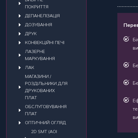
ПОКРИТТЯ
ДЕПАНЕЛIЗАЦIЯ
ДОЗУВАННЯ
Перев
ДРУК
Бі
КОНВЕКЦIЙНI ПЕЧI
в
ЛАЗЕРНЕ
МАРКУВАННЯ
Бе
ЛАК
МАГАЗИНИ /
Бе
РОЗДІЛЬНИКИ ДЛЯ
ДРУКОВАНИХ
ПЛАТ
Еф
ОБСЛУГОВУВАННЯ
те
ПЛАТ
в
ОПТИЧНИЙ ОГЛЯД
2D SMT (AOI