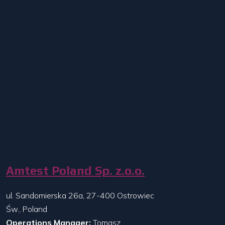
Amtest Poland Sp. z.o.o.
ul. Sandomierska 26a, 27-400 Ostrowiec
Św., Poland
Operations Manager:
Tomasz