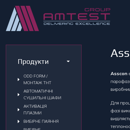
Ass
Продукти
Asscon
є
ODD FORM /
парофазн
МОНТАЖ THT
виробниц
АВТОМАТИЧНI
СУШИЛЬНI ШАФИ
Для проц
АКТИВАЦІЯ
фазі вик
ПЛАЗМИ
виділяєт
ВИБІРНЕ ПАЯННЯ
теплонос
ВИБІРНЕ