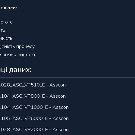
i
плюси
:
стота
сть
чкість
ійність процесу
логічна чистота
ці даних:
1028_ASC_VP510_E - Asscon
1104_ASC_VP800_E - Asscon
1104_ASC_VP1000_E - Asscon
1105_ASC_VP6000_E - Asscon
1028_ASC_VP2000_E - Asscon