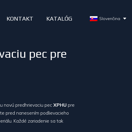
KONTAKT
KATALÓG
Slovenčina
vaciu pec pre
oju novú predhrievaciu pec
XPHU
pre
lote pred nanesením podlievacieho
riálu. Každé zariadenie sa tak