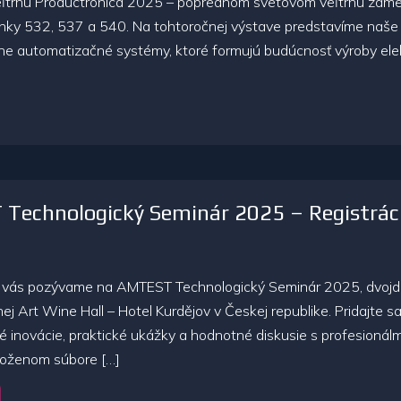
veľtrhu Productronica 2025 – poprednom svetovom veľtrhu zam
tánky 532, 537 a 540. Na tohtoročnej výstave predstavíme naše
ívne automatizačné systémy, ktoré formujú budúcnosť výroby elek
echnologický Seminár 2025 – Registrácia
 vás pozývame na AMTEST Technologický Seminár 2025, dvojdňo
ej Art Wine Hall – Hotel Kurdějov v Českej republike. Pridajte 
é inovácie, praktické ukážky a hodnotné diskusie s profesioná
iloženom súbore […]