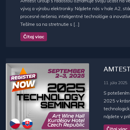
Amtest Group s radosťou oznamuje svoju účasť na 
vývoj a výrobu elektroniky. Nájdete nás v hale A2, s
procesné riešenia, inteligentné technológie a inovat
Tešíme sa na stretnutie s […]
Čítaj viac
AMTEST T
11. júla 2025.
S potešením
2025 v krásn
technologick
nájdete v pr
Čítaj viac