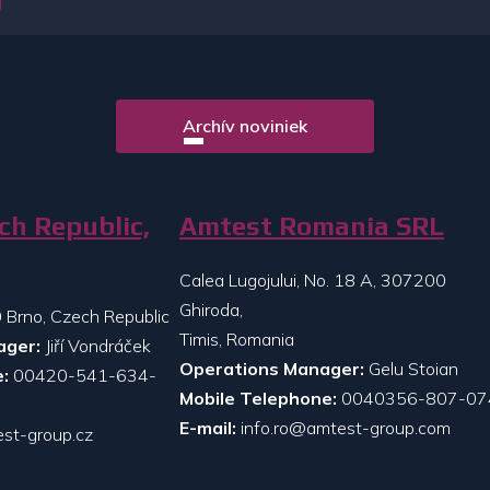
Archív noviniek
ch Republic,
Amtest Romania SRL
Calea Lugojului, No. 18 A, 307200
Ghiroda,
 Brno, Czech Republic
Timis, Romania
ager:
Jiří Vondráček
Operations Manager:
Gelu Stoian
:
00420-541-634-
Mobile Telephone:
0040356-807-07
E-mail:
info.ro@amtest-group.com
st-group.cz