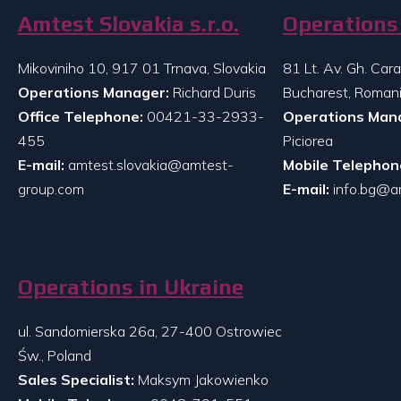
Amtest Slovakia s.r.o.
Operations 
Mikoviniho 10, 917 01 Trnava, Slovakia
81 Lt. Av. Gh. Ca
Operations Manager:
Richard Duris
Bucharest, Roman
Office Telephone:
00421-33-2933-
Operations Man
455
Piciorea
E-mail:
amtest.slovakia@amtest-
Mobile Telephon
group.com
E-mail:
info.bg@a
Operations in Ukraine
ul. Sandomierska 26a, 27-400 Ostrowiec
Św., Poland
Sales Specialist:
Maksym Jakowienko