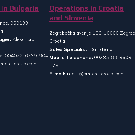
in Bulgaria
Operations in Croatia
and Slovenia
randa, 060133
ia
Zagrebačka avenija 106, 10000 Zagreb
ager:
Alexandru
Croatia
Sales Specialist:
Dario Buljan
e:
004072-6739-904
Mobile Telephone:
00385-99-8608-
mtest-group.com
073
E-mail:
info.si@amtest-group.com