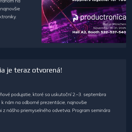
eranom na
 najnovšie
troniky.
 je teraz otvorená!
vé podujatie, ktoré sa uskutoční 2.–3. septembra
sa k nám na odborné prezentácie, najnovšie
lmi z nášho priemyselného odvetvia. Program seminára