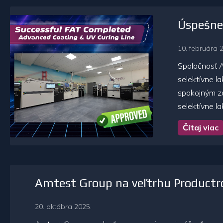
Úspešne 
10. februára 
Spoločnosť 
selektívne l
spokojným zá
selektívne l
Čítaj viac
Amtest Group na veľtrhu Productr
20. októbra 2025.