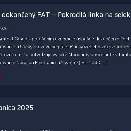
dokončený FAT – Pokročilá linka na selek
2026.
Amtest Group s potešením oznamuje úspešné dokončenie Factor
akovanie a UV vytvrdzovanie pre nášho váženého zákazníka. FAT 
kazníkom, čo potvrdzuje vysoké štandardy dosiahnuté v tomto 
akovanie Nordson Electronics (Asymtek) SL-1040 […]
onica 2025