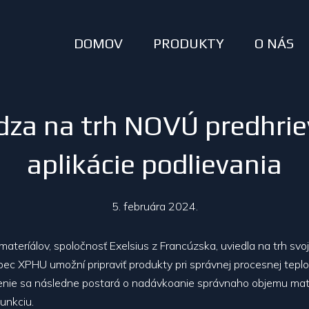
DOMOV
PRODUKTY
O NÁS
dza na trh NOVÚ predhrie
aplikácie podlievania
5. februára 2024.
materíálov, spoločnosť Exelsius z Francúzska, uviedla na trh sv
a pec XPHU umožní pripraviť produkty pri správnej procesnej tep
denie sa následne postará o nadávkoanie správnaho objemu mate
unkciu.