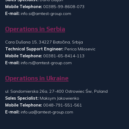
Mobile Telephone:
00385-99-8608-073
E-mail:
info.si@amtest-group.com
Operations in Serbia
Cara Dušana 15, 34227 Batočina, Srbija
Technical Support Engineer:
Perica Milosevic
Mobile Telephone:
00381-65-8414-113
E-mail:
info.rs@amtest-group.com
Operations in Ukraine
ul. Sandomierska 26a, 27-400 Ostrowiec Św., Poland
Sales Specialist:
Maksym Jakowienko
Mobile Telephone:
0048-791-551-561
E-mail:
info.ua@amtest-group.com