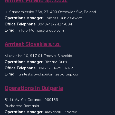
Amtest Poland Sp. z.o.o.
ul. Sandomierska 26a, 27-400 Ostrowiec Św., Poland
Operations Manager:
Tomasz Dublasiewicz
Office Telephone:
0048-41-2424-894
E-mail:
info.pl@amtest-group.com
Amtest Slovakia s.r.o.
Mikoviniho 10, 917 01 Trnava, Slovakia
Operations Manager:
Richard Duris
Office Telephone:
00421-33-2933-455
E-mail:
amtest.slovakia@amtest-group.com
Operations in Bulgaria
81 Lt. Av. Gh. Caranda, 060133
Bucharest, Romania
Operations Manager:
Alexandru Piciorea