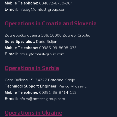
Mobile Telephone:
004072-6739-904
E-mail:
info.bg@amtest-group.com
Operations in Croatia and Slovenia
Zagrebačka avenija 106, 10000 Zagreb, Croatia
Sales Specialist:
Dario Buljan
Mobile Telephone:
00385-99-8608-073
E-mail:
info.si@amtest-group.com
Operations in Serbia
Cara Dušana 15, 34227 Batočina, Srbija
Technical Support Engineer:
Perica Milosevic
Mobile Telephone:
00381-65-8414-113
E-mail:
info.rs@amtest-group.com
Operations in Ukraine