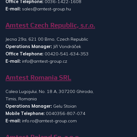
Office Telephone:
0036-1422-1608
E-mail:
sales@amtest-group.hu
Amtest Czech Republic, s.r.o.
Jecna 29a, 621 00 Brno, Czech Republic
Operations Manager:
Jiří Vondráček
Office Telephone:
00420-541-634-353
E-mail:
info@amtest-group.cz
Amtest Romania SRL
Calea Lugojului, No. 18 A, 307200 Ghiroda,
Timis, Romania
Operations Manager:
Gelu Stoian
Mobile Telephone:
0040356-807-074
E-mail:
info.ro@amtest-group.com