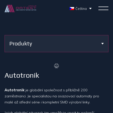
Čeština
Produkty
Autotronik
Autotronik
je globální společnost s přibližně 200
zaměstnanci. Je specialistou na osazovací automaty pro
malé až střední série i kompletní SMD výrobní linky.
Jejich globální závazek jim umožňuje spojit ty nejlepší