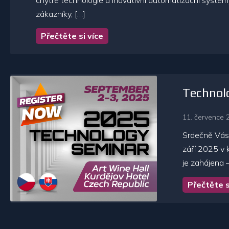
chytré technologie a inovativní automatizační systémy
zákazníky, […]
Přečtěte si více
Technol
11. července 
Srdečně Vás
září 2025 v 
je zahájena 
Přečtěte s