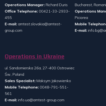
Operations Manager:
Richard Duris
Bucharest, Roman
Office Telephone:
00421-33-2933-
Operations Man
455
Piciorea
E-mail:
amtest.slovakia@amtest-
Mobile Telephon
group.com
E-mail:
info.bg@a
Operations in Ukraine
ul. Sandomierska 26a, 27-400 Ostrowiec
Św., Poland
Sales Specialist:
Maksym Jakowienko
Mobile Telephone:
0048-791-551-
561
E-mail:
info.ua@amtest-group.com