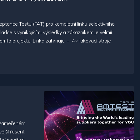
tance Testu (FAT) pro kompletní linku selektivního
dce s vynikajícími výsledky a zákazníkem je velmií
mto projektu. Linka zahrnuje: – 4× lakovací stroje
u zaměřeném
ější řešení,