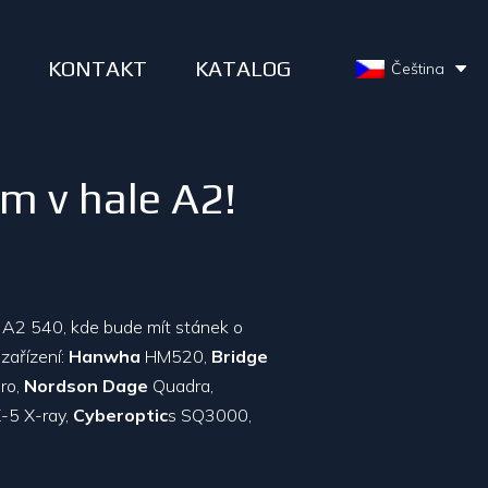
S
KONTAKT
KATALOG
Čeština
ám v hale A2!
a A2 540, kde bude mít stánek o
zařízení:
Hanwha
HM520,
Bridge
ro,
Nordson Dage
Quadra,
-5 X-ray,
Cyberoptic
s SQ3000,