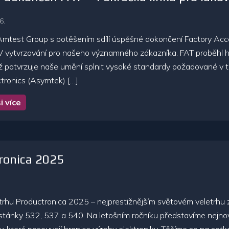
6.
mtest Group s potěšením sdílí úspěšné dokončení Factory Accep
V vytvrzování pro našeho významného zákazníka. FAT proběhl hla
ž potvrzuje naše umění splnit vysoké standardy požadované v to
tronics (Asymtek) […]
i více
ronica 2025
trhu Productronica 2025 – nejprestižnějším světovém veletrh
 stánky 532, 537 a 540. Na letošním ročníku představíme nejnov