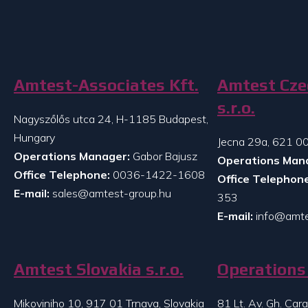
Amtest-Associates Kft.
Amtest Cze
s.r.o.
Nagyszőlős utca 24, H-1185 Budapest,
Hungary
Jecna 29a, 621 00
Operations Manager:
Gabor Bajusz
Operations Man
Office Telephone:
0036-1422-1608
Office Telephone
E-mail:
sales@amtest-group.hu
353
E-mail:
info@amte
Amtest Slovakia s.r.o.
Operations 
Mikoviniho 10, 917 01 Trnava, Slovakia
81 Lt. Av. Gh. Ca