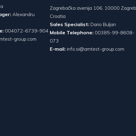
ia
Zagrebačka avenija 106, 10000 Zagreb
ager:
Alexandru
Croatia
Sales Specialist:
Dario Buljan
e:
004072-6739-904
Mobile Telephone:
00385-99-8608-
mtest-group.com
073
E-mail:
info.si@amtest-group.com