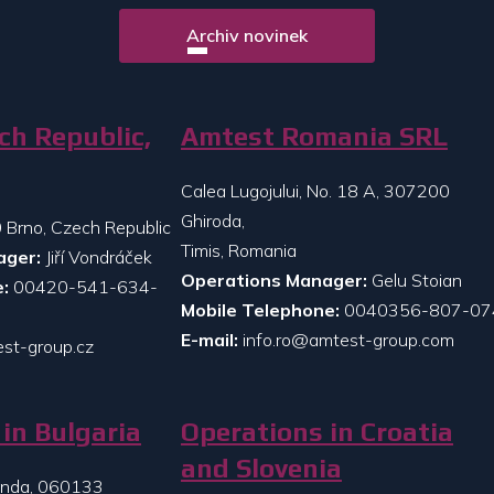
Archiv novinek
ch Republic,
Amtest Romania SRL
Calea Lugojului, No. 18 A, 307200
Ghiroda,
 Brno, Czech Republic
Timis, Romania
ager:
Jiří Vondráček
Operations Manager:
Gelu Stoian
:
00420-541-634-
Mobile Telephone:
0040356-807-07
E-mail:
info.ro@amtest-group.com
st-group.cz
in Bulgaria
Operations in Croatia
and Slovenia
randa, 060133