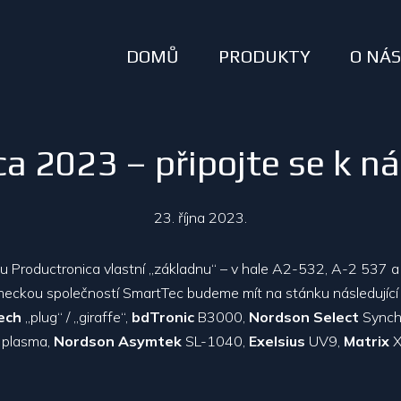
DOMŮ
PRODUKTY
O NÁ
a 2023 – připojte se k n
23. října 2023.
u Productronica vlastní „základnu“ – v hale A2-532, A-2 537 
meckou společností SmartTec budeme mít na stánku následující 
ech
„plug“ / „giraffe“,
bdTronic
B3000,
Nordson Select
Synch
plasma,
Nordson Asymtek
SL-1040,
Exelsius
UV9,
Matrix
X