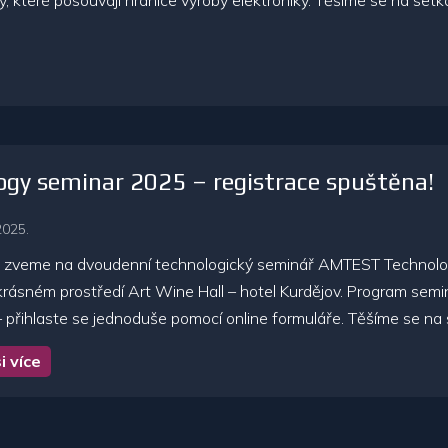
, které posouvají hranice výroby elektroniky. Těšíme se na setk
ogy seminar 2025 – registrace spuštěna!
2025.
 zveme na dvoudenní technologický seminář AMTEST Technology
krásném prostředí Art Wine Hall – hotel Kurdějov. Program semi
– přihlaste se jednoduše pomocí online formuláře. Těšíme se na s
i více