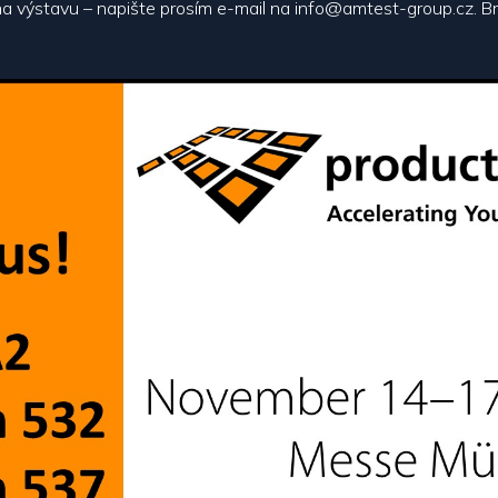
a výstavu – napište prosím e-mail na
info@amtest-group.cz
. B