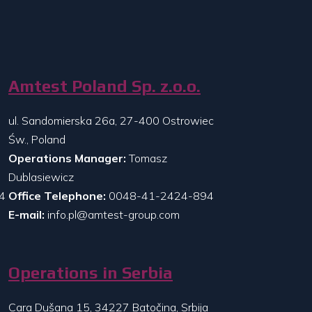
Amtest Poland Sp. z.o.o.
ul. Sandomierska 26a, 27-400 Ostrowiec
Św., Poland
Operations Manager:
Tomasz
Dublasiewicz
4
Office Telephone:
0048-41-2424-894
E-mail:
info.pl@amtest-group.com
Operations in Serbia
Cara Dušana 15, 34227 Batočina, Srbija