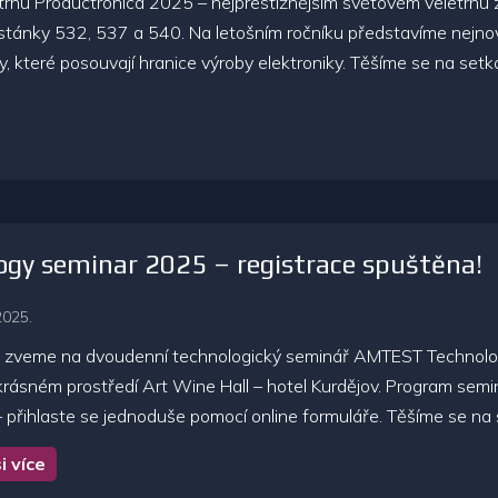
trhu Productronica 2025 – nejprestižnějším světovém veletrh
 stánky 532, 537 a 540. Na letošním ročníku představíme nejnov
, které posouvají hranice výroby elektroniky. Těšíme se na setk
ogy seminar 2025 – registrace spuštěna!
2025.
 zveme na dvoudenní technologický seminář AMTEST Technology
krásném prostředí Art Wine Hall – hotel Kurdějov. Program semi
– přihlaste se jednoduše pomocí online formuláře. Těšíme se na s
i více