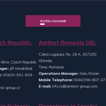
Archiv novinek
ch Republic,
Amtest Romania SRL
Calea Lugojului, No. 18 A, 307200
Ghiroda,
 Brno, Czech Republic
Timis, Romania
ager:
Jiří Vondráček
Operations Manager:
Gelu Stoian
:
00420-541-634-
Mobile Telephone:
0040356-807-07
E-mail:
info.ro@amtest-group.com
st-group.cz
in Bulgaria
Operations in Croatia