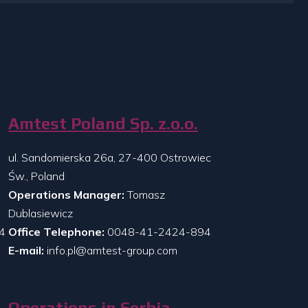
Amtest Poland Sp. z.o.o.
ul. Sandomierska 26a, 27-400 Ostrowiec
Św., Poland
Operations Manager:
Tomasz
Dublasiewicz
4
Office Telephone:
0048-41-2424-894
E-mail:
info.pl@amtest-group.com
Operations in Serbia