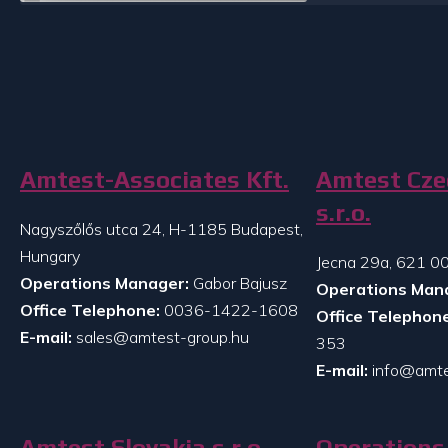
Amtest-Associates Kft.
Amtest Cze
s.r.o.
Nagyszőlős utca 24, H-1185 Budapest,
Hungary
Jecna 29a, 621 00
Operations Manager:
Gabor Bajusz
Operations Man
Office Telephone:
0036-1422-1608
Office Telephone
E-mail:
sales@amtest-group.hu
353
E-mail:
info@amte
Amtest Slovakia s.r.o.
Operations 