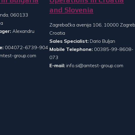
and Slovenia
randa, 060133
ia
Zagrebačka avenija 106, 10000 Zagreb
ager:
Alexandru
Croatia
Sales Specialist:
Dario Buljan
e:
004072-6739-904
Mobile Telephone:
00385-99-8608-
mtest-group.com
073
E-mail:
info.si@amtest-group.com