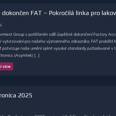
dokončen FAT – Pokročilá linka pro lakov
6.
mtest Group s potěšením sdílí úspěšné dokončení Factory Accep
V vytvrzování pro našeho významného zákazníka. FAT proběhl hla
ž potvrzuje naše umění splnit vysoké standardy požadované v to
tronics (Asymtek) […]
i více
ronica 2025