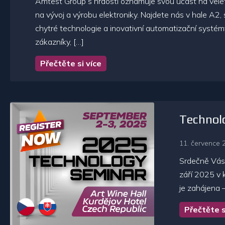
Amtest Group s hrdostí oznamuje svou účast na vele
na vývoj a výrobu elektroniky. Najdete nás v hale A2,
chytré technologie a inovativní automatizační systémy
zákazníky, […]
Přečtěte si více
Technol
11. července 
Srdečně Vás
září 2025 v 
je zahájena 
Přečtěte s