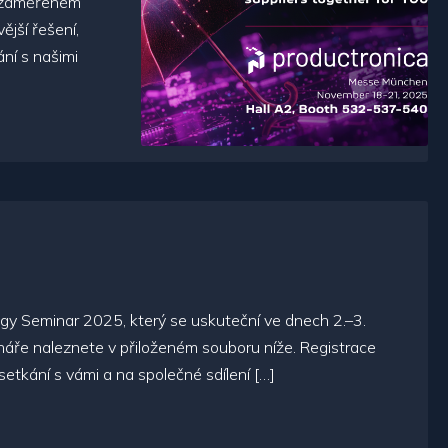
u zaměřeném
ější řešení,
ání s našimi
 Seminar 2025, který se uskuteční ve dnech 2.–3.
náře naleznete v přiloženém souboru níže. Registrace
etkání s vámi a na společné sdílení […]