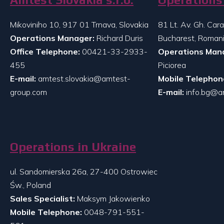
Mikoviniho 10, 917 01 Trnava, Slovakia
81 Lt. Av. Gh. Ca
Operations Manager:
Richard Duris
Bucharest, Roman
Office Telephone:
00421-33-2933-
Operations Man
455
Piciorea
E-mail:
amtest.slovakia@amtest-
Mobile Telephon
group.com
E-mail:
info.bg@a
Operations in Ukraine
ul. Sandomierska 26a, 27-400 Ostrowiec
Św., Poland
Sales Specialist:
Maksym Jakowienko
Mobile Telephone:
0048-791-551-