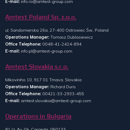
E-mail:
info.ro@amtest-group.com
Amtest Poland Sp. z.o.o.
ul. Sandomierska 26a, 27-400 Ostrowiec Św., Poland
Operations Manager:
Tomasz Dublasiewicz
Office Telephone:
0048-41-2424-894
E-mail:
info.pl@amtest-group.com
Amtest Slovakia s.r.o.
Mikoviniho 10, 917 01 Trnava, Slovakia
Operations Manager:
Richard Duris
Office Telephone:
00421-33-2933-455
E-mail:
amtest.slovakia@amtest-group.com
Operations in Bulgaria
81 Lt. Av. Gh. Caranda, 060133