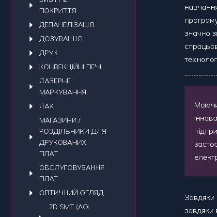
навчанн
ПОКРИТТЯ
програму
ДЕПАНЕЛIЗАЦIЯ
значно з
ДОЗУВАННЯ
спрацьо
ДРУК
технолог
КОНВЕКЦIЙНI ПЕЧI
ЛАЗЕРНЕ
МАРКУВАННЯ
Маючи
ЛАК
іннова
МАГАЗИНИ /
підпр
РОЗДІЛЬНИКИ ДЛЯ
ДРУКОВАНИХ
засто
ПЛАТ
елект
ОБСЛУГОВУВАННЯ
ПЛАТ
ОПТИЧНИЙ ОГЛЯД
Завдяки 
2D SMT (AOI
завдяки в