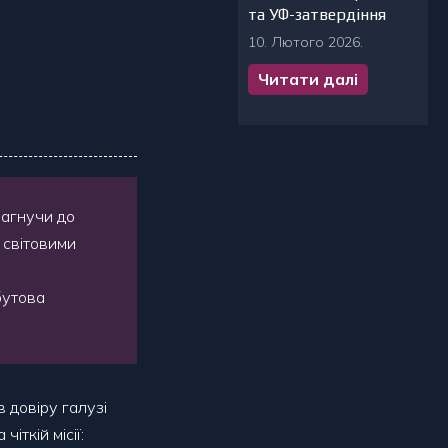
та УФ-затвердіння
10. Лютого 2026.
Читати далі
рагнучи до
 світовими
бутова
 довіру галузі
іткій місії: