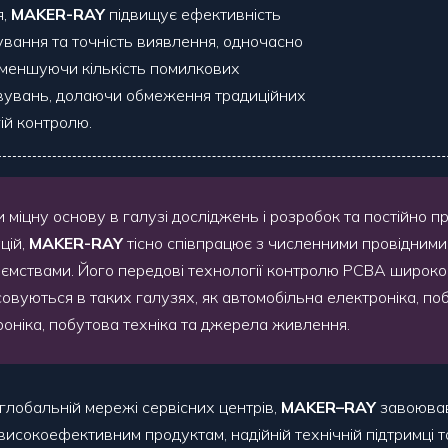
я,
MAKER-RAY
підвищує ефективність
вання та точність виявлення, одночасно
меншуючи кількість помилкових
вувань, долаючи обмеження традиційних
ій контролю.
 міцну основу в галузі досліджень і розробок та постійно п
цій,
MAKER-RAY
тісно співпрацює з численними провідними
иємствами. Його передові технології контролю PCBA широко
совуються в таких галузях, як автомобільна електроніка, по
роніка, побутова техніка та джерела живлення.
глобальній мережі сервісних центрів,
MAKER
–
RAY
завоював
исокоефективним продуктам, надійній технічній підтримці та ч