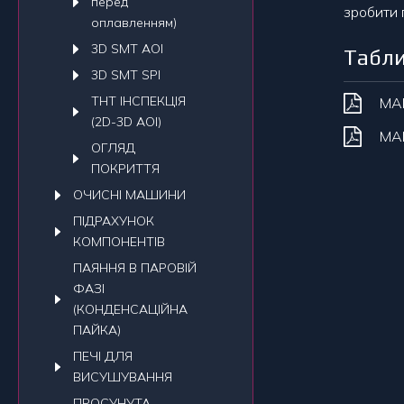
перед
зробити 
оплавленням)
3D SMT AOI
Табли
3D SMT SPI
THT ІНСПЕКЦІЯ
MAK
(2D-3D AOI)
MAK
ОГЛЯД
ПОКРИТТЯ
ОЧИСНI МАШИНИ
ПIДРАХУНОК
КОМПОНЕНТIВ
ПАЯННЯ В ПАРОВІЙ
ФАЗІ
(КОНДЕНСАЦІЙНА
ПАЙКА)
ПЕЧI ДЛЯ
ВИСУШУВАННЯ
ПРОСУНУТА