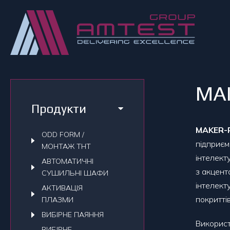
MA
Продукти
MAKER-
ODD FORM /
підприєм
МОНТАЖ THT
інтелект
АВТОМАТИЧНI
з акцент
СУШИЛЬНI ШАФИ
інтелект
АКТИВАЦІЯ
покриттів
ПЛАЗМИ
ВИБІРНЕ ПАЯННЯ
Використ
ВИБІРНЕ