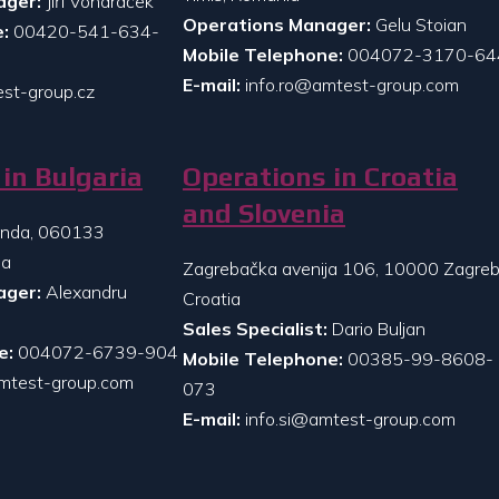
ager:
Jiří Vondráček
Operations Manager:
Gelu Stoian
:
00420-541-634-
Mobile Telephone:
004072-3170-64
E-mail:
info.ro@amtest-group.com
st-group.cz
in Bulgaria
Operations in Croatia
and Slovenia
randa, 060133
ia
Zagrebačka avenija 106, 10000 Zagreb
ager:
Alexandru
Croatia
Sales Specialist:
Dario Buljan
e:
004072-6739-904
Mobile Telephone:
00385-99-8608-
mtest-group.com
073
E-mail:
info.si@amtest-group.com