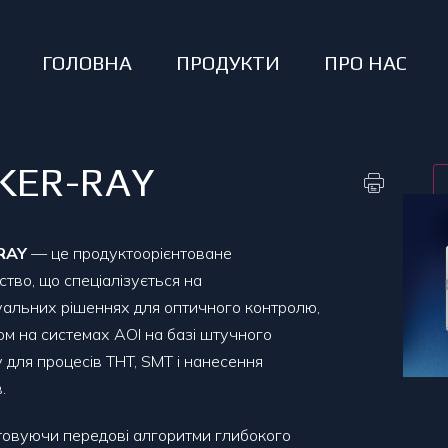
ГОЛОВНА
ПРОДУКТИ
ПРО НАС
KER-RAY
RAY
— це продуктоорієнтоване
ство, що спеціалізується на
уальних рішеннях для оптичного контролю,
ом на системах AOI на базі штучного
у для процесів THT, SMT і нанесення
.
овуючи передові алгоритми глибокого