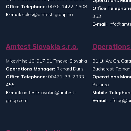
Operations Man
Office Telephone:
0036-1422-1608
Office Telephone
E-mail:
sales@amtest-group.hu
353
E-mail:
info@amte
Amtest Slovakia s.r.o.
Operations 
Mikoviniho 10, 917 01 Trnava, Slovakia
81 Lt. Av. Gh. Ca
Operations Manager:
Richard Duris
Bucharest, Roman
Office Telephone:
00421-33-2933-
Operations Man
455
Piciorea
E-mail:
amtest.slovakia@amtest-
Mobile Telephon
group.com
E-mail:
info.bg@a