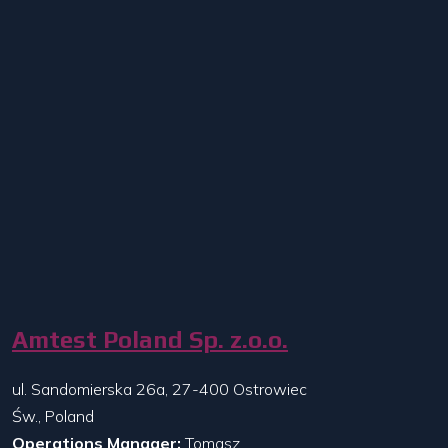
Amtest Poland Sp. z.o.o.
ul. Sandomierska 26a, 27-400 Ostrowiec
Św., Poland
Operations Manager:
Tomasz