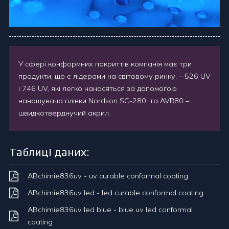
У сфері конформних покриттів компанія має три
продукти, що є лідерами на світовому ринку, – 526 UV
і 746 UV, які легко наносяться за допомогою
наношувача плівки Nordson SC-280, та AVR80 –
швидкотверднучий акрил.
Таблиці даних:
ABchimie836uv - uv curable conformal coating
ABchimie836uv led - led curable conformal coating
ABchimie836uv led blue - blue uv led conformal
coating