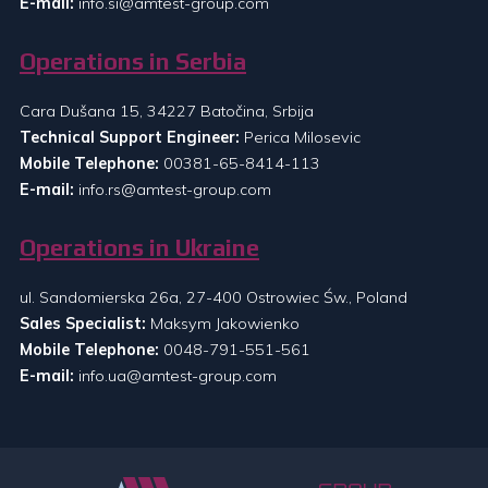
E-mail:
info.si@amtest-group.com
Operations in Serbia
Cara Dušana 15, 34227 Batočina, Srbija
Technical Support Engineer:
Perica Milosevic
Mobile Telephone:
00381-65-8414-113
E-mail:
info.rs@amtest-group.com
Operations in Ukraine
ul. Sandomierska 26a, 27-400 Ostrowiec Św., Poland
Sales Specialist:
Maksym Jakowienko
Mobile Telephone:
0048-791-551-561
E-mail:
info.ua@amtest-group.com