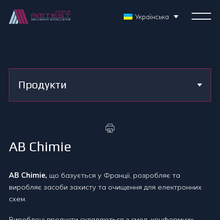
Українська
Продукти
AB Chimie
AB Chimie,
що базується у Франції, розробляє та
виробляє засоби захисту та очищення для електронних
схем.
Вироблені продукти складаються з смол, конформних