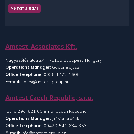
Читати далі
Amtest-Associates Kft.
Nagyszőlős utca 24, H-1185 Budapest, Hungary
Operations Manager:
Gabor Bajusz
Office Telephone:
0036-1422-1608
E-mail:
sales@amtest-group.hu
Amtest Czech Republic, s.r.o.
Jecna 29a, 621 00 Brno, Czech Republic
Operations Manager:
Jiří Vondráček
Office Telephone:
00420-541-634-353
E-mail:
info@amtest-group.cz