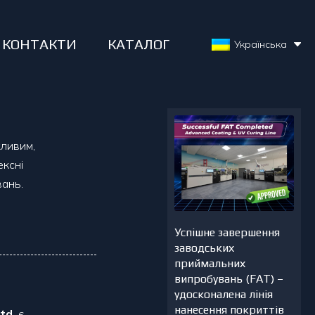
КОНТАКТИ
КАТАЛОГ
Українська
жливим,
ксні
вань.
Успішне завершення
заводських
приймальних
випробувань (FAT) –
удосконалена лінія
нанесення покриттів
td.
є