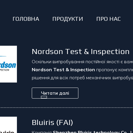
ГОЛОВНА
ПРОДУКТИ
ПРО НАС
Nordson Test & Inspection
Оскільки випробування постійної якості є ва
Nordson Test & Inspection
пропонує компле
рішення для всіх потреб механічних випробу
Читати далі
Bluiris (FAI)
Компанія
Shenzhen Bluiris technology Co., L