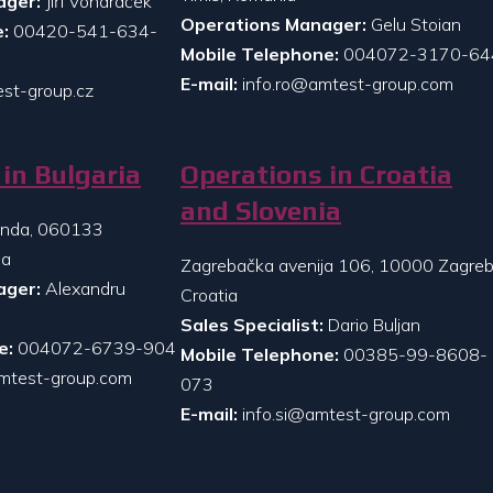
ager:
Jiří Vondráček
Operations Manager:
Gelu Stoian
:
00420-541-634-
Mobile Telephone:
004072-3170-64
E-mail:
info.ro@amtest-group.com
st-group.cz
in Bulgaria
Operations in Croatia
and Slovenia
randa, 060133
ia
Zagrebačka avenija 106, 10000 Zagreb
ager:
Alexandru
Croatia
Sales Specialist:
Dario Buljan
e:
004072-6739-904
Mobile Telephone:
00385-99-8608-
mtest-group.com
073
E-mail:
info.si@amtest-group.com