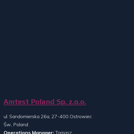
Amtest Poland Sp. z.o.o.
ul. Sandomierska 26a, 27-400 Ostrowiec
Św., Poland
Operations Manager:
Tomasz