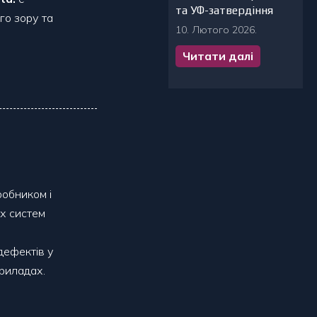
та УФ-затвердіння
го зору та
10. Лютого 2026.
Читати далі
робником і
их систем
дефектів у
риладах.