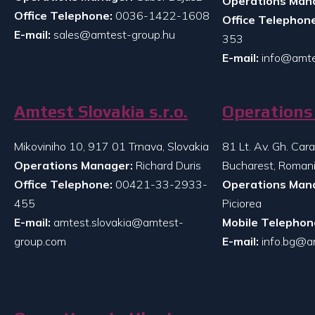
Operations Man
Office Telephone:
0036-1422-1608
Office Telephone
E-mail:
sales@amtest-group.hu
353
E-mail:
info@amte
Amtest Slovakia s.r.o.
Operations 
Mikoviniho 10, 917 01 Trnava, Slovakia
81 Lt. Av. Gh. Ca
Operations Manager:
Richard Duris
Bucharest, Roman
Office Telephone:
00421-33-2933-
Operations Man
455
Piciorea
E-mail:
amtest.slovakia@amtest-
Mobile Telephon
group.com
E-mail:
info.bg@a