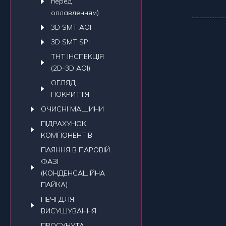
перед
оплавленням)
3D SMT AOI
3D SMT SPI
THT ІНСПЕКЦІЯ
(2D-3D AOI)
ОГЛЯД
ПОКРИТТЯ
ОЧИСНI МАШИНИ
ПIДРАХУНОК
КОМПОНЕНТIВ
ПАЯННЯ В ПАРОВІЙ
ФАЗІ
(КОНДЕНСАЦІЙНА
ПАЙКА)
ПЕЧI ДЛЯ
ВИСУШУВАННЯ
ПРОСУНУТА