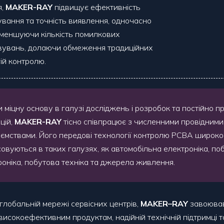
я,
MAKER-RAY
підвищує ефективність
вання та точність виявлення, одночасно
меншуючи кількість помилкових
вувань, долаючи обмеження традиційних
ій контролю.
 міцну основу в галузі досліджень і розробок та постійно п
цій,
MAKER-RAY
тісно співпрацює з численними провідними
иємствами. Його передові технології контролю PCBA широко
совуються в таких галузях, як автомобільна електроніка, по
роніка, побутова техніка та джерела живлення.
глобальній мережі сервісних центрів,
MAKER
–
RAY
завоював
исокоефективним продуктам, надійній технічній підтримці та ч