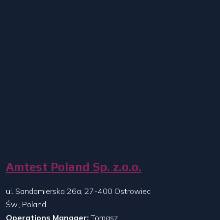
Amtest Poland Sp. z.o.o.
ul. Sandomierska 26a, 27-400 Ostrowiec
Św., Poland
Operations Manager:
Tomasz