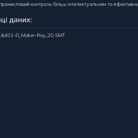
промисловий контроль більш інтелектуальним та ефективни
ці даних:
1&401-D_Maker-Ray_2D SMT