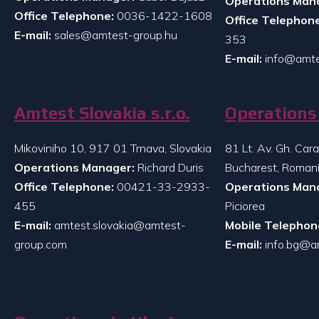
Operations Man
Office Telephone:
0036-1422-1608
Office Telephone
E-mail:
sales@amtest-group.hu
353
E-mail:
info@amte
Amtest Slovakia s.r.o.
Operations 
Mikoviniho 10, 917 01 Trnava, Slovakia
81 Lt. Av. Gh. Ca
Operations Manager:
Richard Duris
Bucharest, Roman
Office Telephone:
00421-33-2933-
Operations Man
455
Piciorea
E-mail:
amtest.slovakia@amtest-
Mobile Telephon
group.com
E-mail:
info.bg@a