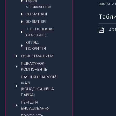
перед
зробити 
оплавленням)
3D SMT AOI
Табли
3D SMT SPI
THT ІНСПЕКЦІЯ
40
(2D-3D AOI)
ОГЛЯД
ПОКРИТТЯ
ОЧИСНI МАШИНИ
ПIДРАХУНОК
КОМПОНЕНТIВ
ПАЯННЯ В ПАРОВІЙ
ФАЗІ
(КОНДЕНСАЦІЙНА
ПАЙКА)
ПЕЧI ДЛЯ
ВИСУШУВАННЯ
ПРОСУНУТА