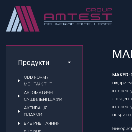
MA
Продукти
MAKER-
ODD FORM /
підприєм
МОНТАЖ THT
інтелект
АВТОМАТИЧНI
з акцент
СУШИЛЬНI ШАФИ
інтелект
АКТИВАЦІЯ
покриттів
ПЛАЗМИ
ВИБІРНЕ ПАЯННЯ
Використ
ВИБІРНЕ