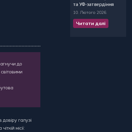
та УФ-затвердіння
10. Лютого 2026.
Читати далі
рагнучи до
 світовими
бутова
 довіру галузі
іткій місії: