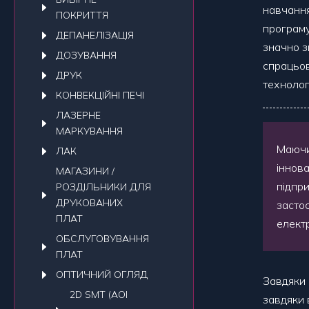
навчанн
ПОКРИТТЯ
програму
ДЕПАНЕЛIЗАЦIЯ
значно з
ДОЗУВАННЯ
спрацьо
ДРУК
технолог
КОНВЕКЦIЙНI ПЕЧI
ЛАЗЕРНЕ
МАРКУВАННЯ
Маючи
ЛАК
іннова
МАГАЗИНИ /
підпр
РОЗДІЛЬНИКИ ДЛЯ
ДРУКОВАНИХ
засто
ПЛАТ
елект
ОБСЛУГОВУВАННЯ
ПЛАТ
ОПТИЧНИЙ ОГЛЯД
Завдяки 
2D SMT (AOI
завдяки в