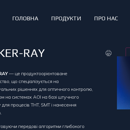
ГОЛОВНА
ПРОДУКТИ
ПРО НАС
KER-RAY
RAY
— це продуктоорієнтоване
ство, що спеціалізується на
уальних рішеннях для оптичного контролю,
ом на системах AOI на базі штучного
у для процесів THT, SMT і нанесення
.
овуючи передові алгоритми глибокого