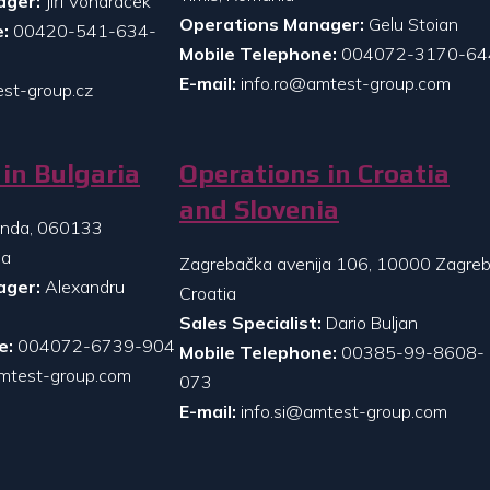
ager:
Jiří Vondráček
Operations Manager:
Gelu Stoian
:
00420-541-634-
Mobile Telephone:
004072-3170-64
E-mail:
info.ro@amtest-group.com
st-group.cz
in Bulgaria
Operations in Croatia
and Slovenia
randa, 060133
ia
Zagrebačka avenija 106, 10000 Zagreb
ager:
Alexandru
Croatia
Sales Specialist:
Dario Buljan
e:
004072-6739-904
Mobile Telephone:
00385-99-8608-
mtest-group.com
073
E-mail:
info.si@amtest-group.com