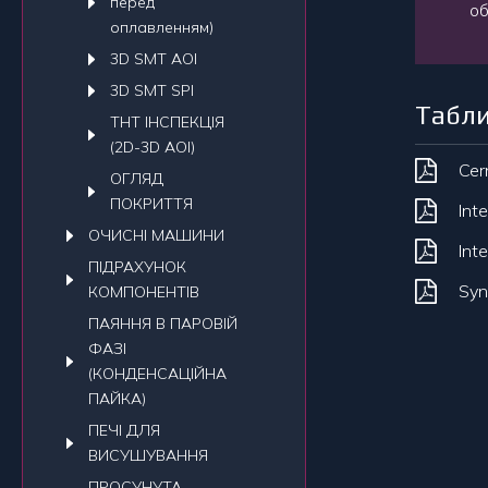
перед
об
оплавленням)
3D SMT AOI
3D SMT SPI
Табли
THT ІНСПЕКЦІЯ
(2D-3D AOI)
Cer
ОГЛЯД
ПОКРИТТЯ
Int
ОЧИСНI МАШИНИ
Int
ПIДРАХУНОК
Syn
КОМПОНЕНТIВ
ПАЯННЯ В ПАРОВІЙ
ФАЗІ
(КОНДЕНСАЦІЙНА
ПАЙКА)
ПЕЧI ДЛЯ
ВИСУШУВАННЯ
ПРОСУНУТА