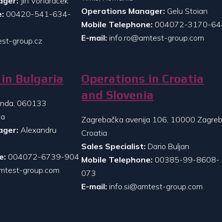
ager:
Jiří Vondráček
Operations Manager:
Gelu Stoian
:
00420-541-634-
Mobile Telephone:
004072-3170-64
E-mail:
info.ro@amtest-group.com
st-group.cz
in Bulgaria
Operations in Croatia
and Slovenia
randa, 060133
ia
Zagrebačka avenija 106, 10000 Zagreb
ager:
Alexandru
Croatia
Sales Specialist:
Dario Buljan
e:
004072-6739-904
Mobile Telephone:
00385-99-8608-
mtest-group.com
073
E-mail:
info.si@amtest-group.com