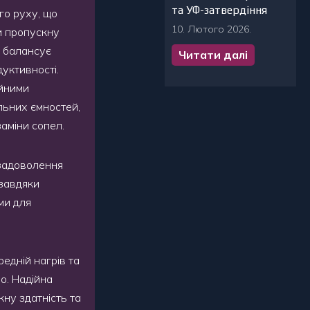
та УФ-затвердіння
го руху, що
10. Лютого 2026.
и пропускну
о балансує
Читати далі
уктивності.
ійними
льних ємностей,
заміни сопел.
 задоволення
 завдяки
ми для
едній нагрів та
во. Надійна
кну здатність та