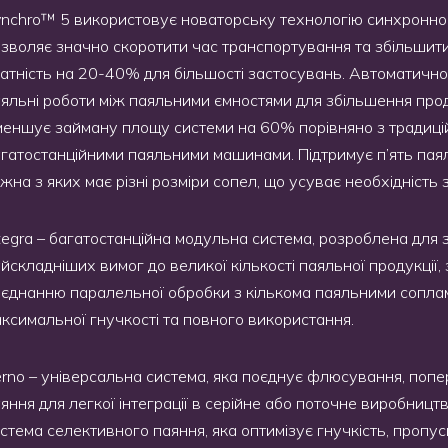
nchro™ 5 використовує новаторську технологію синхронно
зволяє значно скоротити час транспортування та збільшит
атність на 20-40% для більшості застосувань. Автоматичн
яльні роботи між паяльними ємностями для збільшення прод
еншує займану площу системи на 60% порівняно з традиц
гатостанційними паяльними машинами. Підтримує п’ять пая
жна з яких має різні розміри сопел, що усуває необхідність 
tegra – багатостанційна модульна система, розроблена для
йскладніших вимог до великої кількості паяльної продукції,
єднанню паралельної обробки з кількома паяльними сопла
ксимальної гнучкості та повного використання.
rno – універсальна система, яка поєднує флюсування, попер
яння для легкої інтеграції в серійне або поточне виробницт
стема селективного паяння, яка оптимізує гнучкість, пропус