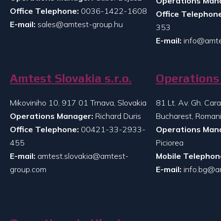
Operations Man
Office Telephone:
0036-1422-1608
Office Telephone
E-mail:
sales@amtest-group.hu
353
E-mail:
info@amte
Amtest Slovakia s.r.o.
Operations 
Mikoviniho 10, 917 01 Trnava, Slovakia
81 Lt. Av. Gh. Ca
Operations Manager:
Richard Duris
Bucharest, Roman
Office Telephone:
00421-33-2933-
Operations Man
455
Piciorea
E-mail:
amtest.slovakia@amtest-
Mobile Telephon
group.com
E-mail:
info.bg@a