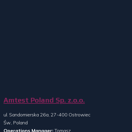
Amtest Poland Sp. z.o.o.
ul. Sandomierska 26a, 27-400 Ostrowiec
Św., Poland
Operations Manager:
Tomasz