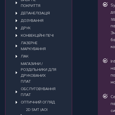
Sy
ПОКРИТТЯ
до
ДЕПАНЕЛIЗАЦIЯ
зд
ДОЗУВАННЯ
па
ДРУК
Зм
КОНВЕКЦIЙНI ПЕЧI
ба
ЛАЗЕРНЕ
ко
МАРКУВАННЯ
ЛАК
In
МАГАЗИНИ /
на
РОЗДІЛЬНИКИ ДЛЯ
по
ДРУКОВАНИХ
ПЛАТ
ма
ОБСЛУГОВУВАННЯ
ПЛАТ
Ce
ОПТИЧНИЙ ОГЛЯД
па
2D SMT (AOI
си