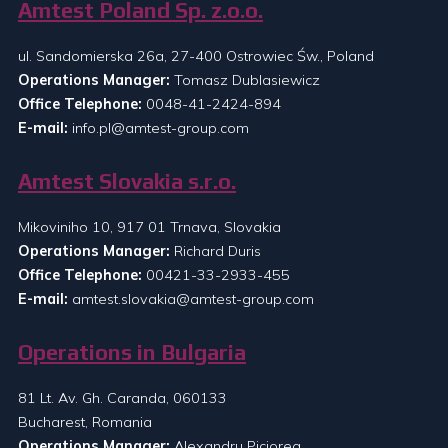
Amtest Poland Sp. z.o.o.
ul. Sandomierska 26a, 27-400 Ostrowiec Św., Poland
Operations Manager:
Tomasz Dublasiewicz
Office Telephone:
0048-41-2424-894
E-mail:
info.pl@amtest-group.com
Amtest Slovakia s.r.o.
Mikoviniho 10, 917 01 Trnava, Slovakia
Operations Manager:
Richard Duris
Office Telephone:
00421-33-2933-455
E-mail:
amtest.slovakia@amtest-group.com
Operations in Bulgaria
81 Lt. Av. Gh. Caranda, 060133
Bucharest, Romania
Operations Manager:
Alexandru Piciorea