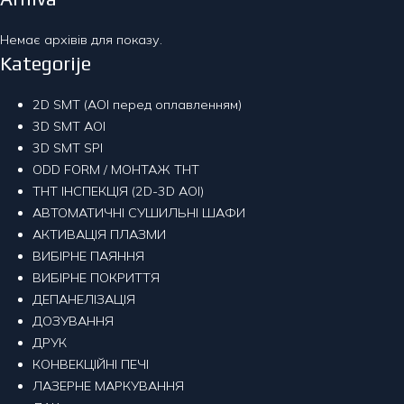
Немає архівів для показу.
Kategorije
2D SMT (AOI перед оплавленням)
3D SMT AOI
3D SMT SPI
ODD FORM / МОНТАЖ THT
THT ІНСПЕКЦІЯ (2D-3D AOI)
АВТОМАТИЧНI СУШИЛЬНI ШАФИ
АКТИВАЦІЯ ПЛАЗМИ
ВИБІРНЕ ПАЯННЯ
ВИБІРНЕ ПОКРИТТЯ
ДЕПАНЕЛIЗАЦIЯ
ДОЗУВАННЯ
ДРУК
КОНВЕКЦIЙНI ПЕЧI
ЛАЗЕРНЕ МАРКУВАННЯ