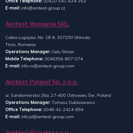
Office Telephone:
00420-541-634-353
E-mail:
info@amtest-group.cz
Amtest Romania SRL
Calea Lugojului, No. 18 A, 307200 Ghiroda,
Timis, Romania
Operations Manager:
Gelu Stoian
Mobile Telephone:
0040356-807-074
E-mail:
info.ro@amtest-group.com
Amtest Poland Sp. z.o.o.
ul. Sandomierska 26a, 27-400 Ostrowiec Św., Poland
Operations Manager:
Tomasz Dublasiewicz
Office Telephone:
0048-41-2424-894
E-mail:
info.pl@amtest-group.com
Amtest Slovakia s.r.o.