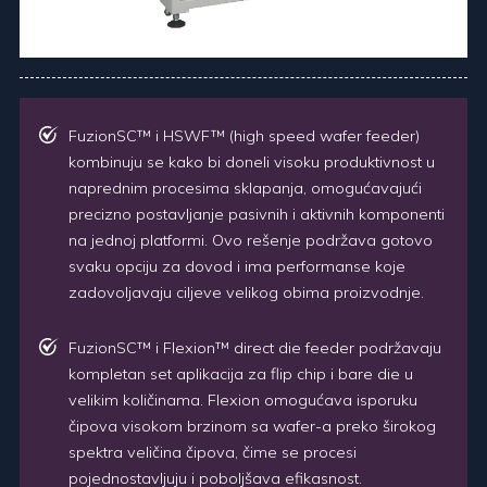
FuzionSC™ i HSWF™ (high speed wafer feeder)
kombinuju se kako bi doneli visoku produktivnost u
naprednim procesima sklapanja, omogućavajući
precizno postavljanje pasivnih i aktivnih komponenti
na jednoj platformi. Ovo rešenje podržava gotovo
svaku opciju za dovod i ima performanse koje
zadovoljavaju ciljeve velikog obima proizvodnje.
FuzionSC™ i Flexion™ direct die feeder podržavaju
kompletan set aplikacija za flip chip i bare die u
velikim količinama. Flexion omogućava isporuku
čipova visokom brzinom sa wafer-a preko širokog
spektra veličina čipova, čime se procesi
pojednostavljuju i poboljšava efikasnost.