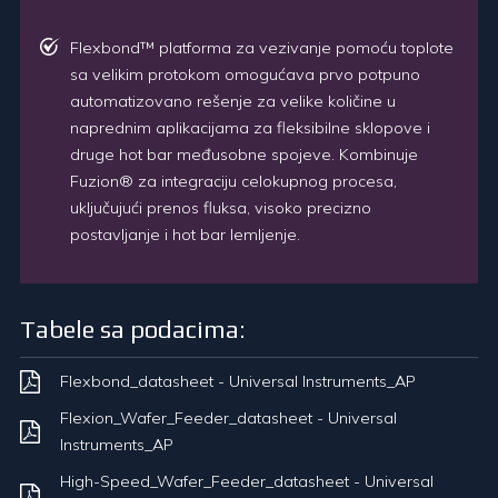
Flexbond™ platforma za vezivanje pomoću toplote
sa velikim protokom omogućava prvo potpuno
automatizovano rešenje za velike količine u
naprednim aplikacijama za fleksibilne sklopove i
druge hot bar međusobne spojeve. Kombinuje
Fuzion® za integraciju celokupnog procesa,
uključujući prenos fluksa, visoko precizno
postavljanje i hot bar lemljenje.
Tabele sa podacima:
Flexbond_datasheet - Universal Instruments_AP
Flexion_Wafer_Feeder_datasheet - Universal
Instruments_AP
High-Speed_Wafer_Feeder_datasheet - Universal