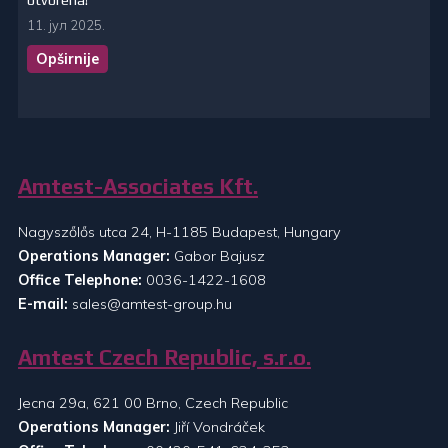
otvorena!
11. јул 2025.
Opširnije
Amtest-Associates Kft.
Nagyszőlős utca 24, H-1185 Budapest, Hungary
Operations Manager:
Gabor Bajusz
Office Telephone:
0036-1422-1608
E-mail:
sales@amtest-group.hu
Amtest Czech Republic, s.r.o.
Jecna 29a, 621 00 Brno, Czech Republic
Operations Manager:
Jiří Vondráček