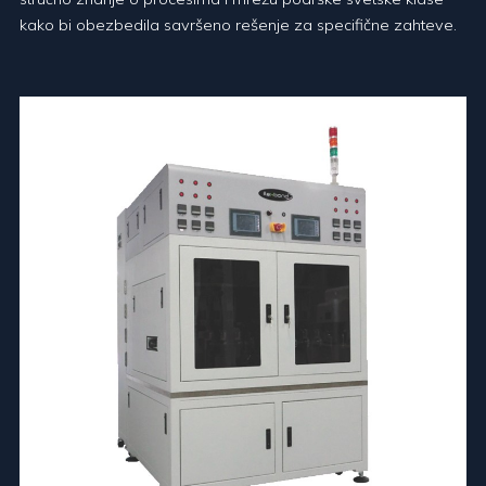
kako bi obezbedila savršeno rešenje za specifične zahteve.