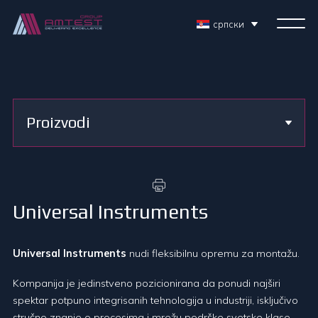
српски
Proizvodi
Universal Instruments
Universal Instruments
nudi fleksibilnu opremu za montažu.
Kompanija je jedinstveno pozicionirana da ponudi najširi
spektar potpuno integrisanih tehnologija u industriji, isključivo
stručno znanje o procesima i mrežu podrške svetske klase