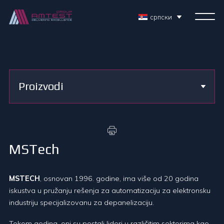
српски
Proizvodi
MSTech
MSTECH
, osnovan 1996. godine, ima više od 20 godina
iskustva u pružanju rešenja za automatizaciju za elektronsku
industriju specijalizovanu za depanelizaciju.
Tokom godina, oni su postali lideri u različitim sektorima kao