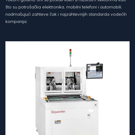
što su potrošačka elektronika, mobilni telefoni i automobili,
nadmašujući zahteve čak i najzahtevnijih standarda vodećih
kompanija.