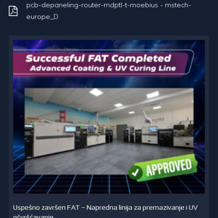
pcb-depaneling-router-mdptl-t-moebius - mstech-
europe_D
Uspešno završen FAT – Napredna linija za premazivanje i UV
očvršćavanje